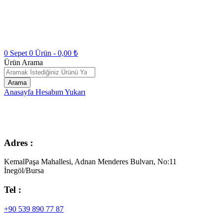
0
Sepet
0
Ürün -
0,00
₺
Ürün Arama
Arama
Anasayfa
Hesabım
Yukarı
Adres :
KemalPaşa Mahallesi, Adnan Menderes Bulvarı, No:11
İnegöl/Bursa
Tel :
+90 539 890 77 87