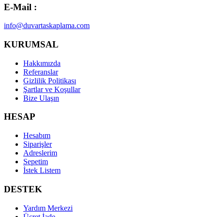
E-Mail :
info@duvartaskaplama.com
KURUMSAL
Hakkımızda
Referanslar
Gizlilik Politikası
Şartlar ve Koşullar
Bize Ulaşın
HESAP
Hesabım
Siparişler
Adreslerim
Sepetim
İstek Listem
DESTEK
Yardım Merkezi
Ücret İade