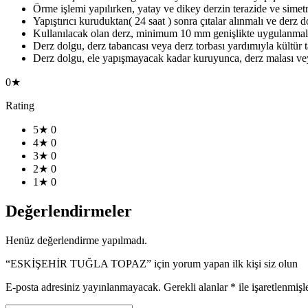
Örme işlemi yapılırken, yatay ve dikey derzin terazide ve simet
Yapıştırıcı kuruduktan( 24 saat ) sonra çıtalar alınmalı ve derz 
Kullanılacak olan derz, minimum 10 mm genişlikte uygulanmalı
Derz dolgu, derz tabancası veya derz torbası yardımıyla kültür t
Derz dolgu, ele yapışmayacak kadar kuruyunca, derz malası veya 
0★
Rating
5★
0
4★
0
3★
0
2★
0
1★
0
Değerlendirmeler
Henüz değerlendirme yapılmadı.
“ESKİŞEHİR TUĞLA TOPAZ” için yorum yapan ilk kişi siz olun
E-posta adresiniz yayınlanmayacak.
Gerekli alanlar
*
ile işaretlenmişl