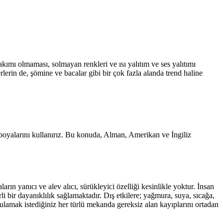
akımı olmaması, solmayan renkleri ve ısı yalıtım ve ses yalıtımı
erlerin de, şömine ve bacalar gibi bir çok fazla alanda trend haline
n boyalarını kullanırız. Bu konuda, Alman, Amerikan ve İngiliz
arın yanıcı ve alev alıcı, sürükleyici özelliği kesinlikle yoktur. İnsan
 bir dayanıklılık sağlamaktadır. Dış etkilere; yağmura, suya, sıcağa,
gulamak istediğiniz her türlü mekanda gereksiz alan kayıplarını ortadan