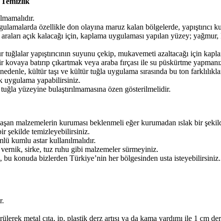
 Temizlik
ılmamalıdır.
 uygulamalarda özellikle don olayına maruz kalan bölgelerde, yapıştırıc
araları açık kalacağı için, kaplama uygulaması yapılan yüzey; yağmur, 
r tuğlalar yapıştırıcının suyunu çekip, mukavemeti azaltacağı için kaplam
r kovaya batırıp çıkartmak veya araba fırçası ile su püskürtme yapmanız 
Bu nedenle, kültür taşı ve kültür tuğla uygulama sırasında bu ton farklılı
k uygulama yapabilirsiniz.
uğla yüzeyine bulaştırılmamasına özen gösterilmelidir.
laşan malzemelerin kuruması beklenmeli eğer kurumadan ıslak bir şekilde
ir şekilde temizleyebilirsiniz.
mlü kumlu astar kullanılmalıdır.
vernik, sirke, tuz ruhu gibi malzemeler sürmeyiniz.
, bu konuda bizlerden Türkiye’nin her bölgesinden usta isteyebilirsiniz.
r.
ürülerek metal çıta, ip, plastik derz artısı ya da kama yardımı ile 1 cm de