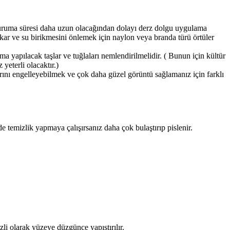
ı kuruma süresi daha uzun olacağından dolayı derz dolgu uygulama
kar ve su birikmesini önlemek için naylon veya branda türü örtüler
a yapılacak taşlar ve tuğlaları nemlendirilmelidir. ( Bunun için kültür
yeterli olacaktır.)
klarını engelleyebilmek ve çok daha güzel görüntü sağlamanız için farklı
 temizlik yapmaya çalışırsanız daha çok bulaştırıp pislenir.
rzli olarak yüzeye düzgünce yapıştırılır.