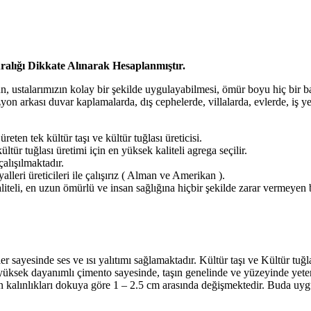
ralığı Dikkate Alınarak Hesaplanmıştır.
ün, ustalarımızın kolay bir şekilde uygulayabilmesi, ömür boyu hiç bir b
izyon arkası duvar kaplamalarda, dış cephelerde, villalarda, evlerde, iş y
ten tek kültür taşı ve kültür tuğlası üreticisi.
ültür tuğlası üretimi için en yüksek kaliteli agrega seçilir.
alışılmaktadır.
alleri üreticileri ile çalışırız ( Alman ve Amerikan ).
aliteli, en uzun ömürlü ve insan sağlığına hiçbir şekilde zarar vermeye
 sayesinde ses ve ısı yalıtımı sağlamaktadır. Kültür taşı ve Kültür tuğlal
üksek dayanımlı çimento sayesinde, taşın genelinde ve yüzeyinde yeterli
arın kalınlıkları dokuya göre 1 – 2.5 cm arasında değişmektedir. Buda uy