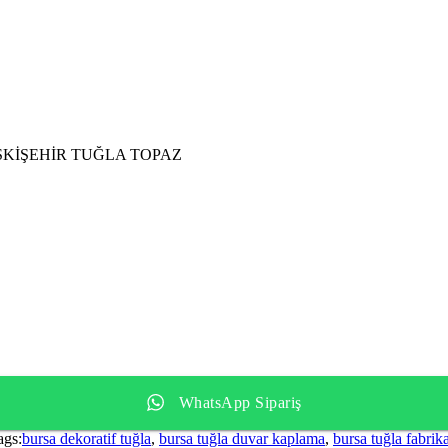
SKİŞEHİR TUĞLA TOPAZ
WhatsApp Sipariş
ags:
bursa dekoratif tuğla
,
bursa tuğla duvar kaplama
,
bursa tuğla fabrika