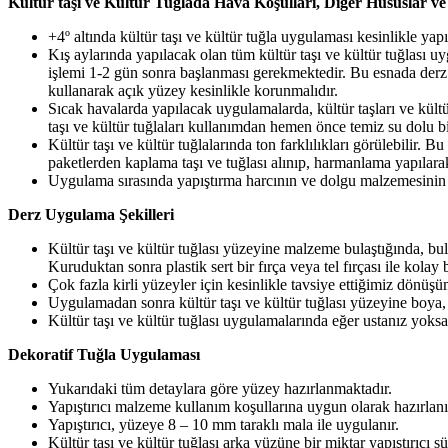
Kültür taşı ve Kültür Tuğlada Hava Koşulları, Diğer Hususlar ve
+4º altında kültür taşı ve kültür tuğla uygulaması kesinlikle yap
Kış aylarında yapılacak olan tüm kültür taşı ve kültür tuğlası
işlemi 1-2 gün sonra başlanması gerekmektedir. Bu esnada derz 
kullanarak açık yüzey kesinlikle korunmalıdır.
Sıcak havalarda yapılacak uygulamalarda, kültür taşları ve kültü
taşı ve kültür tuğlaları kullanımdan hemen önce temiz su dolu bi
Kültür taşı ve kültür tuğlalarında ton farklılıkları görülebilir. 
paketlerden kaplama taşı ve tuğlası alınıp, harmanlama yapılara
Uygulama sırasında yapıştırma harcının ve dolgu malzemesinin t
Derz Uygulama Şekilleri
Kültür taşı ve kültür tuğlası yüzeyine malzeme bulaştığında, bu
Kuruduktan sonra plastik sert bir fırça veya tel fırçası ile kolay b
Çok fazla kirli yüzeyler için kesinlikle tavsiye ettiğimiz dönüşü
Uygulamadan sonra kültür taşı ve kültür tuğlası yüzeyine boya, 
Kültür taşı ve kültür tuğlası uygulamalarında eğer ustanız yoksa
Dekoratif Tuğla Uygulaması
Yukarıdaki tüm detaylara göre yüzey hazırlanmaktadır.
Yapıştırıcı malzeme kullanım koşullarına uygun olarak hazırlanı
Yapıştırıcı, yüzeye 8 – 10 mm taraklı mala ile uygulanır.
Kültür taşı ve kültür tuğlası arka yüzüne bir miktar yapıştırıcı s