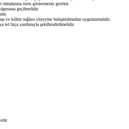
ri olmalarına özen göstermeniz gerekir.
dolgusuna geçilmelidir.
dır.
aşı ve kültür tuğlası yüzeyine bulaştırılmadan uygulanmalıdır.
tel fırça yardımıyla şekillendirilmelidir.
erdir