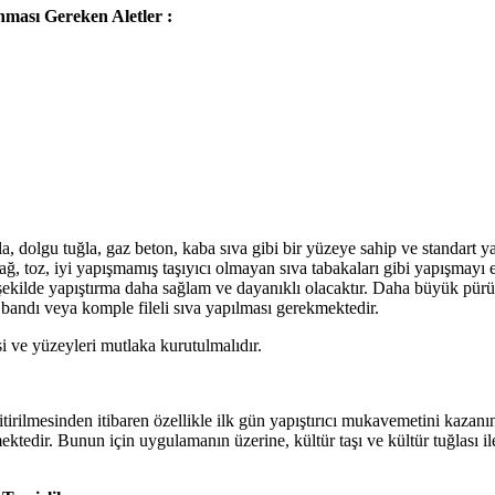
ması Gereken Aletler :
uğla, dolgu tuğla, gaz beton, kaba sıva gibi bir yüzeye sahip ve standart 
ağ, toz, iyi yapışmamış taşıyıcı olmayan sıva tabakaları gibi yapışmayı e
şekilde yapıştırma daha sağlam ve dayanıklı olacaktır. Daha büyük pür
 bandı veya komple fileli sıva yapılması gerekmektedir.
 ve yüzeyleri mutlaka kurutulmalıdır.
itirilmesinden itibaren özellikle ilk gün yapıştırıcı mukavemetini kazanı
ktedir. Bunun için uygulamanın üzerine, kültür taşı ve kültür tuğlası 