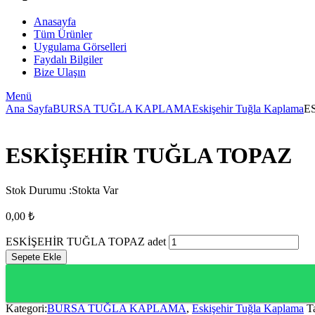
Anasayfa
Tüm Ürünler
Uygulama Görselleri
Faydalı Bilgiler
Bize Ulaşın
Menü
Ana Sayfa
BURSA TUĞLA KAPLAMA
Eskişehir Tuğla Kaplama
E
ESKİŞEHİR TUĞLA TOPAZ
Stok Durumu :
Stokta Var
0,00
₺
ESKİŞEHİR TUĞLA TOPAZ adet
Sepete Ekle
Kategori:
BURSA TUĞLA KAPLAMA
,
Eskişehir Tuğla Kaplama
T