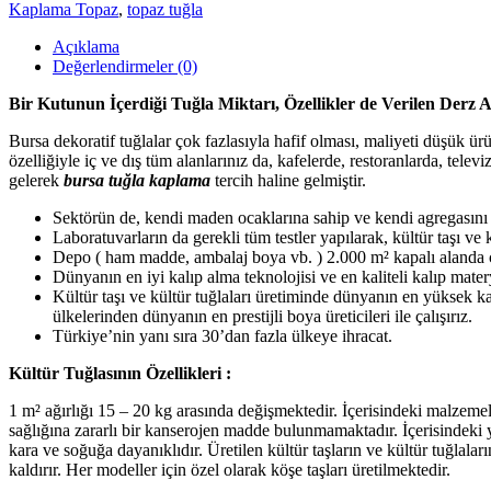
Kaplama Topaz
,
topaz tuğla
Açıklama
Değerlendirmeler (0)
Bir Kutunun İçerdiği Tuğla Miktarı, Özellikler de Verilen Derz A
Bursa dekoratif tuğlalar çok fazlasıyla hafif olması, maliyeti düşük ür
özelliğiyle iç ve dış tüm alanlarınız da, kafelerde, restoranlarda, telev
gelerek
bursa tuğla kaplama
tercih haline gelmiştir.
Sektörün de, kendi maden ocaklarına sahip ve kendi agregasını üre
Laboratuvarların da gerekli tüm testler yapılarak, kültür taşı ve k
Depo ( ham madde, ambalaj boya vb. ) 2.000 m² kapalı alanda ç
Dünyanın en iyi kalıp alma teknolojisi ve en kaliteli kalıp matery
Kültür taşı ve kültür tuğlaları üretiminde dünyanın en yüksek k
ülkelerinden dünyanın en prestijli boya üreticileri ile çalışırız.
Türkiye’nin yanı sıra 30’dan fazla ülkeye ihracat.
Kültür Tuğlasının Özellikleri :
1 m² ağırlığı 15 – 20 kg arasında değişmektedir. İçerisindeki malzemeler
sağlığına zararlı bir kanserojen madde bulunmamaktadır. İçerisindeki y
kara ve soğuğa dayanıklıdır. Üretilen kültür taşların ve kültür tuğlal
kaldırır. Her modeller için özel olarak köşe taşları üretilmektedir.