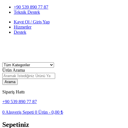
+90 539 890 77 87
Teknik Destek
Kayıt Ol / Giriş Yap
Hizmetler
Destek
Ürün Arama
Arama
Sipariş Hattı
+90 539 890 77 87
0
Alışveriş Sepeti
0
Ürün -
0,00
₺
Sepetiniz