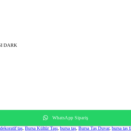
ŞI DARK
WhatsApp Sipariş
dekoratif taş
,
Bursa Kültür Taşı
,
bursa taş
,
Bursa Taş Duvar
,
bursa taş f