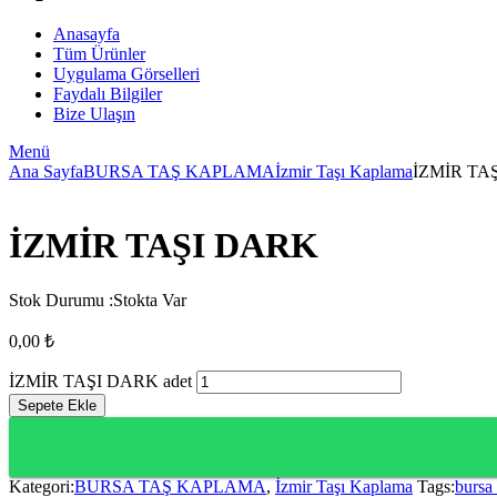
Anasayfa
Tüm Ürünler
Uygulama Görselleri
Faydalı Bilgiler
Bize Ulaşın
Menü
Ana Sayfa
BURSA TAŞ KAPLAMA
İzmir Taşı Kaplama
İZMİR TA
İZMİR TAŞI DARK
Stok Durumu :
Stokta Var
0,00
₺
İZMİR TAŞI DARK adet
Sepete Ekle
Kategori:
BURSA TAŞ KAPLAMA
,
İzmir Taşı Kaplama
Tags:
bursa 