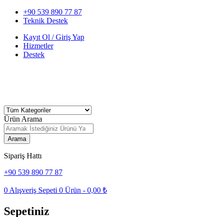
+90 539 890 77 87
Teknik Destek
Kayıt Ol / Giriş Yap
Hizmetler
Destek
Ürün Arama
Arama
Sipariş Hattı
+90 539 890 77 87
0
Alışveriş Sepeti
0
Ürün -
0,00
₺
Sepetiniz