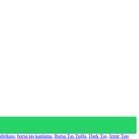
abrikası
,
bursa taş kaplama
,
Bursa Taş Tuğla
,
Dark Taş
,
İzmir Taşı