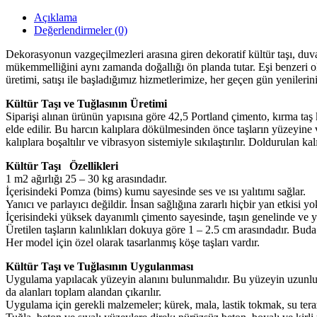
Açıklama
Değerlendirmeler (0)
Dekorasyonun vazgeçilmezleri arasına giren dekoratif kültür taşı, duv
mükemmelliğini aynı zamanda doğallığı ön planda tutar. Eşi benzeri olm
üretimi, satışı ile başladığımız hizmetlerimize, her geçen gün yenile
Kültür Taşı ve Tuğlasının Üretimi
Siparişi alınan ürünün yapısına göre 42,5 Portland çimento, kırma taş
elde edilir. Bu harcın kalıplara dökülmesinden önce taşların yüzeyine v
kalıplara boşaltılır ve vibrasyon sistemiyle sıkılaştırılır. Doldurulan ka
Kültür Taşı Özellikleri
1 m2 ağırlığı 25 – 30 kg arasındadır.
İçerisindeki Pomza (bims) kumu sayesinde ses ve ısı yalıtımı sağlar.
Yanıcı ve parlayıcı değildir. İnsan sağlığına zararlı hiçbir yan etkisi yo
İçerisindeki yüksek dayanımlı çimento sayesinde, taşın genelinde ve yü
Üretilen taşların kalınlıkları dokuya göre 1 – 2.5 cm arasındadır. Bud
Her model için özel olarak tasarlanmış köşe taşları vardır.
Kültür Taşı ve Tuğlasının Uygulanması
Uygulama yapılacak yüzeyin alanını bulunmalıdır. Bu yüzeyin uzunluğu
da alanları toplam alandan çıkarılır.
Uygulama için gerekli malzemeler; kürek, mala, lastik tokmak, su teraz