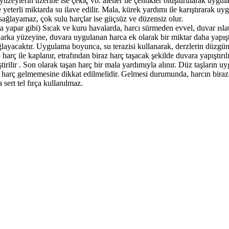
 yüzeylerin üzerine ise çekiç vb. aletler ile çentikler oluşturularak uygu
 yeterli miktarda su ilave edilir. Mala, kürek yardımı ile karıştırarak u
i sağlayamaz, çok sulu harçlar ise güçsüz ve düzensiz olur.
 yapar gibi) Sıcak ve kuru havalarda, harcı sürmeden evvel, duvar ıslat
arka yüzeyine, duvara uygulanan harca ek olarak bir miktar daha yapıştır
layacaktır. Uygulama boyunca, su terazisi kullanarak, derzlerin düzgün
p harç ile kaplanır, etrafından biraz harç taşacak şekilde duvara yapıştırı
tirilir . Son olarak taşan harç bir mala yardımıyla alınır. Düz taşların u
 harç gelmemesine dikkat edilmelidir. Gelmesi durumunda, harcın biraz 
 sert tel fırça kullanılmaz.