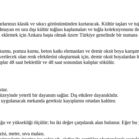
arlarınızı klasik ve sıkıcı görünümünden kurtaracak. Kültür taşları ve t
ayan en sıra dışı kültür tuğlası kaplamaları ve tuğla koleksiyonunu ile 
rini eklemek için Ankara başta olmak üzere Türkiye genelinde bir numara
 kumu, pomza kumu, beton katkı elemanları ve demir oksit boya karışımın
erilecek olan renk efektlerini oluşturmak için, demir oksit boyalardan h
lıplar 48 saat bekletilir ve 48 saat sonundan kalıplar sökülür.
ktur.
zeyinde yeterli bir dayanım sağlar. Dış etkilere dayanıklıdır.
a uygulanacak mekanda gereksiz kayıplarını ortadan kaldırır.
 ve yüksekliği ölçülür; bu iki değer çarpılarak alan bulunur. Eğer bu y
isi, metre, sıva malası.