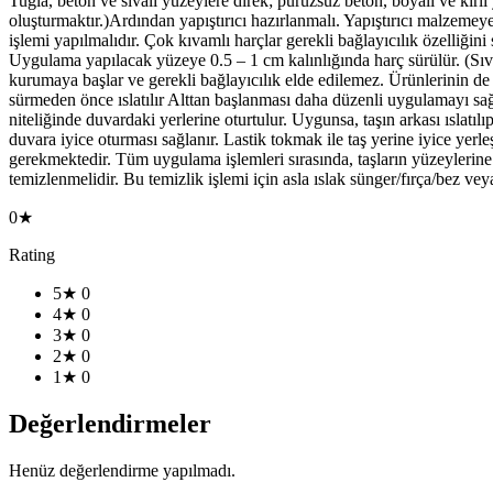
Tuğla, beton ve sıvalı yüzeylere direk; pürüzsüz beton, boyalı ve kirli
oluşturmaktır.)Ardından yapıştırıcı hazırlanmalı. Yapıştırıcı malzemeye
işlemi yapılmalıdır. Çok kıvamlı harçlar gerekli bağlayıcılık özelliğin
Uygulama yapılacak yüzeye 0.5 – 1 cm kalınlığında harç sürülür. (Sıva
kurumaya başlar ve gerekli bağlayıcılık elde edilemez. Ürünlerinin de 
sürmeden önce ıslatılır Alttan başlanması daha düzenli uygulamayı sağ
niteliğinde duvardaki yerlerine oturtulur. Uygunsa, taşın arkası ıslatılı
duvara iyice oturması sağlanır. Lastik tokmak ile taş yerine iyice yerleş
gerekmektedir. Tüm uygulama işlemleri sırasında, taşların yüzeylerine
temizlenmelidir. Bu temizlik işlemi için asla ıslak sünger/fırça/bez veya
0★
Rating
5★
0
4★
0
3★
0
2★
0
1★
0
Değerlendirmeler
Henüz değerlendirme yapılmadı.