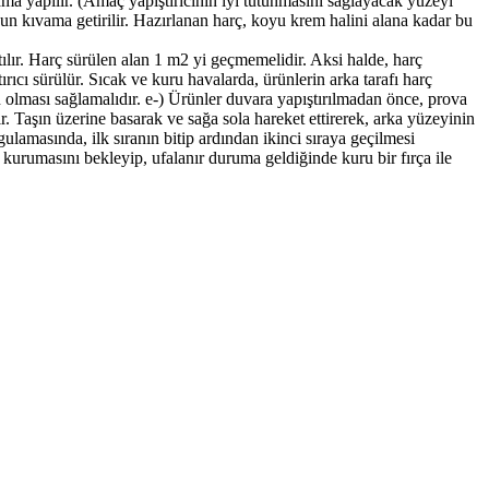
lama yapılır. (Amaç yapıştırıcının iyi tutunmasını sağlayacak yüzeyi
ygun kıvama getirilir. Hazırlanan harç, koyu krem halini alana kadar bu
ılır. Harç sürülen alan 1 m2 yi geçmemelidir. Aksi halde, harç
ıcı sürülür. Sıcak ve kuru havalarda, ürünlerin arka tarafı harç
 olması sağlamalıdır. e-) Ürünler duvara yapıştırılmadan önce, prova
lır. Taşın üzerine basarak ve sağa sola hareket ettirerek, arka yüzeyinin
ygulamasında, ilk sıranın bitip ardından ikinci sıraya geçilmesi
kurumasını bekleyip, ufalanır duruma geldiğinde kuru bir fırça ile