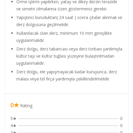
Örme işlemi yapılırken, yatay ve dikey derzin terazide
ve simetri olmalarına özen göstermeniz gerekir.
Yapıştırıcı kuruduktan( 24 saat ) sonra çıtalar alınmalı ve
derz dolgusuna geçilmelidir.
Kullanılacak olan derz, minimum 10 mm genişlikte
uygulanmalıdır.
Derz dolgu, derz tabancası veya derz torbası yardımıyla
kültür taşı ve kültür tuğlası yüzeyine bulaştırılmadan
uygulanmalıdır.
Derz dolgu, ele yapışmayacak kadar kuruyunca, derz
malası veya tel fırça yardımıyla şekillendirilmelidir.
0★
Rating
5★
0
4★
0
3★
0