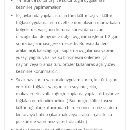
+4º altında kültür taşı ve kültür tuğla uygulaması
kesinlikle yapılmamalıdır.
Kış aylarında yapılacak olan tüm kültür taşı ve kültür
tuğlası uygulamalarda özellikle don olayına maruz kalan
bölgelerde, yapıştırıcı kuruma süresi daha uzun
olacağından dolayı derz dolgu uygulama işlemi 1-2 gün
sonra başlanması gerekmektedir. Bu esnada derz
araları açık kalacağı için, kaplama uygulaması yapılan
yüzey; yağmur, kar ve su birikmesini önlemek için
naylon veya branda türü örtüler kullanarak açık yüzey
kesinlikle korunmalıdır.
Sıcak havalarda yapılacak uygulamalarda, kültür taşları
ve kültür tuğlalar yapıştırıcının suyunu çekip,
mukavemeti azaltacağı için kaplama yapılacak taşlar ve
tuğlaları nemlendirilmelidir. ( Bunun için kültür taşı ve
kültür tuğlaları kullanımdan hemen önce temiz su dolu
bir kovaya batırıp çıkartmak veya araba fırçası ile su
püskürtme yapmanız yeterli olacaktır.)
Kültür taşı ve kültür tuğlalarında ton farklılıkları