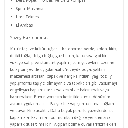
Derz Poşeti, Torbası ve Derz Pompası
Sprial Makinesi
Harç Teknesi
El Arabası
Yüzey Hazırlanması
Kültür taşı ve kültür tuğlası , betonarme perde, kolon, kiriş,
delikli tuğla, dolgu tuğla, gaz beton, kaba sıva gibi bir
yüzeye sahip ve standart yapılmış tüm yüzeylerin üzerine
kolay bir şekilde uygulanabilir. Yüzeyde boya, yalıtım
malzemesi artıkları, çapak ve harç kalıntıları, yağ, toz, iyi
yapışmamış taşıyıcı olmayan sıva tabakaları gibi yapışmayı
engelleyici kaplamalar varsa kesinlikle kaldırılmalı veya
kazınmalıdır. Bunun yanı sıra kesinlikle kumlu dönüşüm
astarı uygulanmalıdır. Bu şekilde yapıştırma daha sağlam
ve dayanıklı olacaktır. Daha büyük pürüzlü yüzeylerde ise
kaplamalar kazınmalı, bu mümkün değilse yeniden sıva
yaparak düzeltilmelidir. Alçıpan bölme duvarlarınızın ekleri