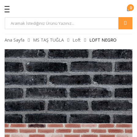
0
Ürün
Arama
Ana Sayfa
MS TAŞ TUĞLA
Loft
LOFT NEGRO