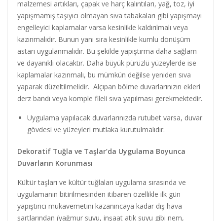
malzemesi artıkları, çapak ve harç kalıntıları, yağ, toz, iyi
yapışmamış taşıyıcı olmayan sıva tabakaları gibi yapışmayı
engelleyici kaplamalar varsa kesinlikle kaldırılmalı veya
kazınmalıdır. Bunun yanı sıra kesinlikle kumlu dönüşüm
astarı uygulanmalıdır. Bu şekilde yapıştırma daha sağlam
ve dayanıklı olacaktır. Daha büyük pürüzlü yüzeylerde ise
kaplamalar kazınmalı, bu mümkün değilse yeniden sıva
yaparak düzeltilmelidir. Alçıpan bölme duvarlarınızın ekleri
derz bandı veya komple fileli sıva yapılması gerekmektedir.
Uygulama yapılacak duvarlarınızda rutubet varsa, duvar
gövdesi ve yüzeyleri mutlaka kurutulmalıdır.
Dekoratif Tuğla ve Taşlar’da Uygulama Boyunca
Duvarların Korunması
Kültür taşları ve kültür tuğlaları uygulama sırasında ve
uygulamanın bitirilmesinden itibaren özellikle ilk gün
yapıştırıcı mukavemetini kazanıncaya kadar dış hava
şartlarından (yağmur suyu, inşaat atık suyu gibi nem,