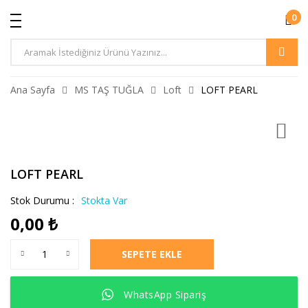
0
Ürün
Arama
Ana Sayfa
MS TAŞ TUĞLA
Loft
LOFT PEARL
LOFT PEARL
Stok Durumu :
Stokta Var
0,00
₺
LOFT PEARL adet
SEPETE EKLE
WhatsApp Sipariş