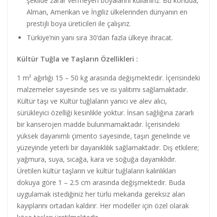
şekilde zarar vermeyen boyalarını kullanırız. Bu konuda,
Alman, Amerikan ve İngiliz ülkelerinden dünyanın en
prestijli boya üreticileri ile çalışırız.
Türkiye’nin yanı sıra 30’dan fazla ülkeye ihracat.
Kültür Tuğla ve Taşların Özellikleri :
1 m² ağırlığı 15 – 50 kg arasında değişmektedir. İçerisindeki
malzemeler sayesinde ses ve ısı yalıtımı sağlamaktadır.
Kültür taşı ve Kültür tuğlaların yanıcı ve alev alıcı,
sürükleyici özelliği kesinlikle yoktur. İnsan sağlığına zararlı
bir kanserojen madde bulunmamaktadır. İçerisindeki
yüksek dayanımlı çimento sayesinde, taşın genelinde ve
yüzeyinde yeterli bir dayanıklılık sağlamaktadır. Dış etkilere;
yağmura, suya, sıcağa, kara ve soğuğa dayanıklıdır.
Üretilen kültür taşların ve kültür tuğlaların kalınlıkları
dokuya göre 1 – 2.5 cm arasında değişmektedir. Buda
uygulamak istediğiniz her türlü mekanda gereksiz alan
kayıplarını ortadan kaldırır. Her modeller için özel olarak