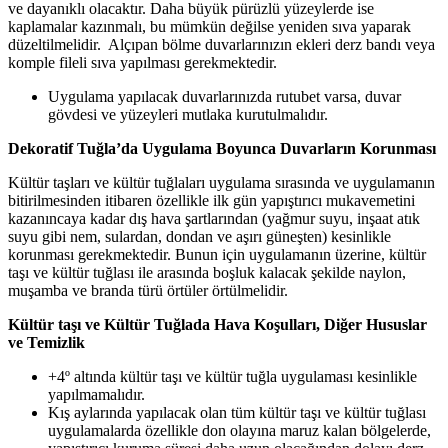
ve dayanıklı olacaktır. Daha büyük pürüzlü yüzeylerde ise
kaplamalar kazınmalı, bu mümkün değilse yeniden sıva yaparak
düzeltilmelidir. Alçıpan bölme duvarlarınızın ekleri derz bandı veya
komple fileli sıva yapılması gerekmektedir.
Uygulama yapılacak duvarlarınızda rutubet varsa, duvar
gövdesi ve yüzeyleri mutlaka kurutulmalıdır.
Dekoratif Tuğla’da Uygulama Boyunca Duvarların Korunması
Kültür taşları ve kültür tuğlaları uygulama sırasında ve uygulamanın
bitirilmesinden itibaren özellikle ilk gün yapıştırıcı mukavemetini
kazanıncaya kadar dış hava şartlarından (yağmur suyu, inşaat atık
suyu gibi nem, sulardan, dondan ve aşırı güneşten) kesinlikle
korunması gerekmektedir. Bunun için uygulamanın üzerine, kültür
taşı ve kültür tuğlası ile arasında boşluk kalacak şekilde naylon,
muşamba ve branda türü örtüler örtülmelidir.
Kültür taşı ve Kültür Tuğlada Hava Koşulları, Diğer Hususlar
ve Temizlik
+4º altında kültür taşı ve kültür tuğla uygulaması kesinlikle
yapılmamalıdır.
Kış aylarında yapılacak olan tüm kültür taşı ve kültür tuğlası
uygulamalarda özellikle don olayına maruz kalan bölgelerde,