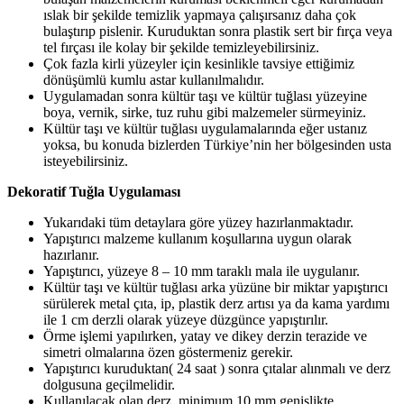
ıslak bir şekilde temizlik yapmaya çalışırsanız daha çok
bulaştırıp pislenir. Kuruduktan sonra plastik sert bir fırça veya
tel fırçası ile kolay bir şekilde temizleyebilirsiniz.
Çok fazla kirli yüzeyler için kesinlikle tavsiye ettiğimiz
dönüşümlü kumlu astar kullanılmalıdır.
Uygulamadan sonra kültür taşı ve kültür tuğlası yüzeyine
boya, vernik, sirke, tuz ruhu gibi malzemeler sürmeyiniz.
Kültür taşı ve kültür tuğlası uygulamalarında eğer ustanız
yoksa, bu konuda bizlerden Türkiye’nin her bölgesinden usta
isteyebilirsiniz.
Dekoratif Tuğla Uygulaması
Yukarıdaki tüm detaylara göre yüzey hazırlanmaktadır.
Yapıştırıcı malzeme kullanım koşullarına uygun olarak
hazırlanır.
Yapıştırıcı, yüzeye 8 – 10 mm taraklı mala ile uygulanır.
Kültür taşı ve kültür tuğlası arka yüzüne bir miktar yapıştırıcı
sürülerek metal çıta, ip, plastik derz artısı ya da kama yardımı
ile 1 cm derzli olarak yüzeye düzgünce yapıştırılır.
Örme işlemi yapılırken, yatay ve dikey derzin terazide ve
simetri olmalarına özen göstermeniz gerekir.
Yapıştırıcı kuruduktan( 24 saat ) sonra çıtalar alınmalı ve derz
dolgusuna geçilmelidir.
Kullanılacak olan derz, minimum 10 mm genişlikte