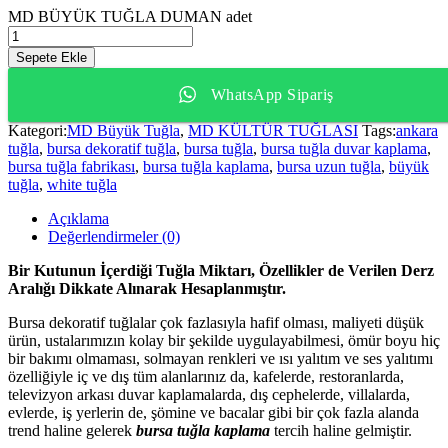
MD BÜYÜK TUĞLA DUMAN adet
Sepete Ekle
WhatsApp Sipariş
Kategori:
MD Büyük Tuğla
,
MD KÜLTÜR TUĞLASI
Tags:
ankara
tuğla
,
bursa dekoratif tuğla
,
bursa tuğla
,
bursa tuğla duvar kaplama
,
bursa tuğla fabrikası
,
bursa tuğla kaplama
,
bursa uzun tuğla
,
büyük
tuğla
,
white tuğla
Açıklama
Değerlendirmeler (0)
Bir Kutunun İçerdiği Tuğla Miktarı, Özellikler de Verilen Derz
Aralığı Dikkate Alınarak Hesaplanmıştır.
Bursa dekoratif tuğlalar çok fazlasıyla hafif olması, maliyeti düşük
ürün, ustalarımızın kolay bir şekilde uygulayabilmesi, ömür boyu hiç
bir bakımı olmaması, solmayan renkleri ve ısı yalıtım ve ses yalıtımı
özelliğiyle iç ve dış tüm alanlarınız da, kafelerde, restoranlarda,
televizyon arkası duvar kaplamalarda, dış cephelerde, villalarda,
evlerde, iş yerlerin de, şömine ve bacalar gibi bir çok fazla alanda
trend haline gelerek
bursa tuğla kaplama
tercih haline gelmiştir.