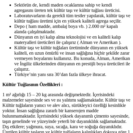
Sektörün de, kendi maden ocaklarına sahip ve kendi
agregasını üreten tek kültür taşı ve kültür tuğlası üreticisi.
Laboratuvarların da gerekli tüm testler yapılarak, kültür taşı ve
kültür tuğlası üretimi için en yüksek kaliteli agrega seçilir.
Depo ( ham madde, ambalaj boya vb. ) 2.000 m² kapalı
alanda çalışılmaktadır.
Dünyanın en iyi kalıp alma teknolojisi ve en kaliteli kalıp
materyalleri üreticileri ile çalışırız ( Alman ve Amerikan ).
Kültür taşı ve kültür tuğlaları üretiminde dünyanın en yüksek
kaliteli, en uzun ömürlü ve insan sağlığına hiçbir şekilde zarar
vermeyen boyalarını kullanırız. Bu konuda, Alman, Amerikan
ve İngiliz ülkelerinden dünyanın en prestijli boya üreticileri ile
çalışırız.
Türkiye’nin yanı sıra 30’dan fazla ülkeye ihracat.
Kültür Tuğlasının Özellikleri :
1 m² ağırlığı 15 – 20 kg arasında değişmektedir. İçerisindeki
malzemeler sayesinde ses ve ısı yalıtımı sağlamaktadır. Kültür taşı ve
Kültür tuğlaların yanıcı ve alev alıcı, sürükleyici özelliği kesinlikle
yoktur. İnsan sağlığına zararlı bir kanserojen madde
bulunmamaktadır. İçerisindeki yüksek dayanımlı çimento sayesinde,
taşın genelinde ve yüzeyinde yeterli bir dayanıklılık sağlamaktadır.
Dış etkilere; yağmura, suya, sıcağa, kara ve soğuğa dayanıklıdır.
Üretilen kültür taşların ve kültür tuğlaların kalınlıkları dokuya göre 1