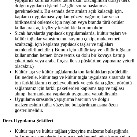
yapıştırıcı kuruma süresi daha uzun olacağından dolayı derz
dolgu uygulama işlemi 1-2 gün sonra başlanması
gerekmektedir. Bu esnada derz araları açık kalacağı için,
kaplama uygulaması yapılan yüzey; yağmur, kar ve su
birikmesini önlemek için naylon veya branda türü örtüler
kullanarak açık yüzey kesinlikle korunmalıdır.
Sıcak havalarda yapılacak uygulamalarda, kültür taşları ve
kültür tuğlalar yapıştırıcının suyunu çekip, mukavemeti
azaltacağı için kaplama yapılacak taşlar ve tuğlaları
nemlendirilmelidir. ( Bunun için kültür taşı ve kültür tuğlaları
kullanımdan hemen önce temiz su dolu bir kovaya batırıp
çıkartmak veya araba fırçası ile su püskürtme yapmanız yeterli
olacaktır.)
Kültür taşı ve kültür tuğlalarında ton farklılıkları görülebilir.
Bu nedenle, kültür taşı ve kültür tuğla uygulama sırasında bu
ton farklılıklarını engelleyebilmek ve çok daha güzel görüntü
sağlamanız için farklı paketlerden kaplama taşı ve tuğlası
alınıp, harmanlama yapılarak uygulama yapabilirsiniz.
Uygulama sırasında yapıştırma harcının ve dolgu
malzemesinin tuğla yüzeyine bulaştırılmamasına özen
gösterilmelidir.
Derz Uygulama Şekilleri
Kültür taşı ve kültür tuğlası yüzeyine malzeme bulaştığında,
bulaşan malzemelerin kuruması beklenmeli eğer kurumadan