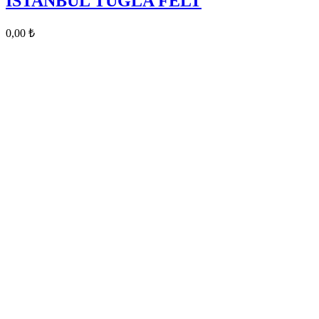
İSTANBUL TUĞLA FELT
0,00
₺