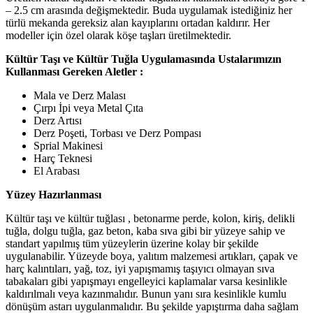
– 2.5 cm arasında değişmektedir. Buda uygulamak istediğiniz her
türlü mekanda gereksiz alan kayıplarını ortadan kaldırır. Her
modeller için özel olarak köşe taşları üretilmektedir.
Kültür Taşı ve Kültür Tuğla Uygulamasında Ustalarımızın
Kullanması Gereken Aletler :
Mala ve Derz Malası
Çırpı İpi veya Metal Çıta
Derz Artısı
Derz Poşeti, Torbası ve Derz Pompası
Sprial Makinesi
Harç Teknesi
El Arabası
Yüzey Hazırlanması
Kültür taşı ve kültür tuğlası , betonarme perde, kolon, kiriş, delikli
tuğla, dolgu tuğla, gaz beton, kaba sıva gibi bir yüzeye sahip ve
standart yapılmış tüm yüzeylerin üzerine kolay bir şekilde
uygulanabilir. Yüzeyde boya, yalıtım malzemesi artıkları, çapak ve
harç kalıntıları, yağ, toz, iyi yapışmamış taşıyıcı olmayan sıva
tabakaları gibi yapışmayı engelleyici kaplamalar varsa kesinlikle
kaldırılmalı veya kazınmalıdır. Bunun yanı sıra kesinlikle kumlu
dönüşüm astarı uygulanmalıdır. Bu şekilde yapıştırma daha sağlam