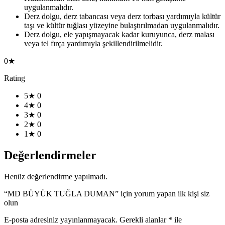
uygulanmalıdır.
Derz dolgu, derz tabancası veya derz torbası yardımıyla kültür
taşı ve kültür tuğlası yüzeyine bulaştırılmadan uygulanmalıdır.
Derz dolgu, ele yapışmayacak kadar kuruyunca, derz malası
veya tel fırça yardımıyla şekillendirilmelidir.
0★
Rating
5★
0
4★
0
3★
0
2★
0
1★
0
Değerlendirmeler
Henüz değerlendirme yapılmadı.
“MD BÜYÜK TUĞLA DUMAN” için yorum yapan ilk kişi siz
olun
E-posta adresiniz yayınlanmayacak.
Gerekli alanlar
*
ile