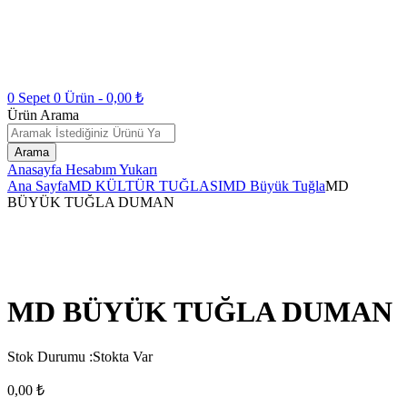
0
Sepet
0
Ürün -
0,00
₺
Ürün Arama
Arama
Anasayfa
Hesabım
Yukarı
Ana Sayfa
MD KÜLTÜR TUĞLASI
MD Büyük Tuğla
MD
BÜYÜK TUĞLA DUMAN
MD BÜYÜK TUĞLA DUMAN
Stok Durumu :
Stokta Var
0,00
₺