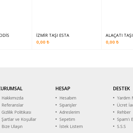
ODİS
İZMİR TAŞI ESTA
ALAÇATI TAŞ
ete Ekle
Sepete Ekle
S
0,00
₺
0,00
₺
KURUMSAL
HESAP
DESTEK
Hakkımızda
Hesabım
Yardım 
Referanslar
Siparişler
Ücret İa
Gizlilik Politikası
Adreslerim
Rehber
Şartlar ve Koşullar
Sepetim
Spam'ı B
Bize Ulaşın
İstek Listem
S.S.S