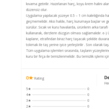
kıvama getirilir. Hazırlanan harç, koyu krem halini ala
düzensiz olur.
Uygulama yapılacak yüzeye 0.5 – 1 cm kalınlığında harç
geçmemelidir. Aksi halde, harç kurumaya başlar ve ger
sürülür. Sıcak ve kuru havalarda, ürünlerin arka tara
kullanarak, derzlerin düzgün olması sağlamalıdır. e-) Ü
kaplanır, etrafından biraz harç taşacak şekilde duvara 
tokmak ile taş yerine iyice yerleştirilir . Son olarak t
Tüm uygulama işlemleri sırasında, taşların yüzeyleri
kuru bir fırça ile temizlenmelidir. Bu temizlik işlemi iç
0★
De
Rating
He
5★
0
4★
0
3★
0
2★
0