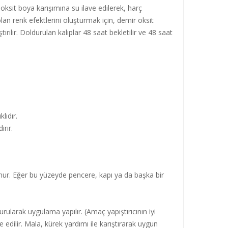
ksit boya karışımına su ilave edilerek, harç
lan renk efektlerini oluşturmak için, demir oksit
ırılır. Doldurulan kalıplar 48 saat bekletilir ve 48 saat
lıdır.
rır.
unur. Eğer bu yüzeyde pencere, kapı ya da başka bir
turularak uygulama yapılır. (Amaç yapıştırıcının iyi
 edilir. Mala, kürek yardımı ile karıştırarak uygun