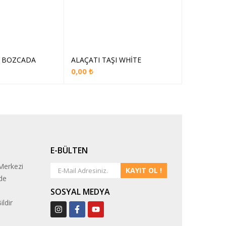
I BOZCADA
ALAÇATI TAŞI WHİTE
İZMİR TAŞ
epete Ekle
Sepete Ekle
0,00
₺
0,00
₺
E-BÜLTEN
Merkezi
KAYIT OL !
de
SOSYAL MEDYA
ildir