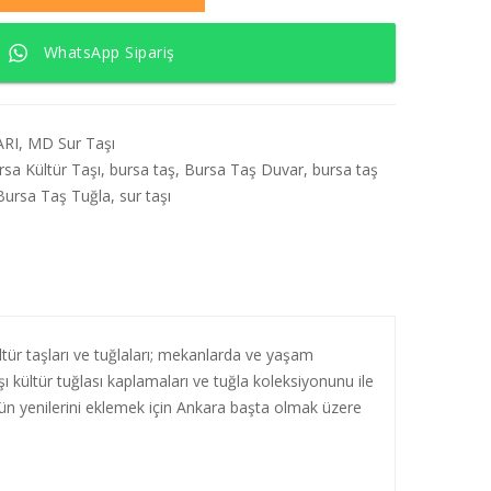
WhatsApp Sipariş
ARI
,
MD Sur Taşı
rsa Kültür Taşı
,
bursa taş
,
Bursa Taş Duvar
,
bursa taş
Bursa Taş Tuğla
,
sur taşı
ltür taşları ve tuğlaları; mekanlarda ve yaşam
 kültür tuğlası kaplamaları ve tuğla koleksiyonunu ile
 gün yenilerini eklemek için Ankara başta olmak üzere