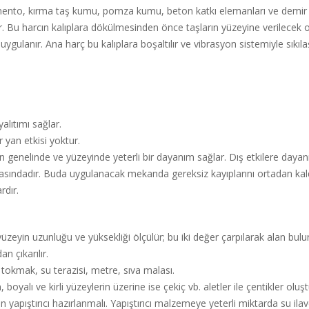
imento, kırma taş kumu, pomza kumu, beton katkı elemanları ve demir o
ir. Bu harcın kalıplara dökülmesinden önce taşların yüzeyine verilecek o
ygulanır. Ana harç bu kalıplara boşaltılır ve vibrasyon sistemiyle sıkılaşt
alıtımı sağlar.
ir yan etkisi yoktur.
 genelinde ve yüzeyinde yeterli bir dayanım sağlar. Dış etkilere dayanık
arasındadır. Buda uygulanacak mekanda gereksiz kayıplarını ortadan kaldı
rdır.
üzeyin uzunluğu ve yüksekliği ölçülür; bu iki değer çarpılarak alan bul
n çıkarılır.
 tokmak, su terazisi, metre, sıva malası.
boyalı ve kirli yüzeylerin üzerine ise çekiç vb. aletler ile çentikler oluş
apıştırıcı hazırlanmalı. Yapıştırıcı malzemeye yeterli miktarda su ilave