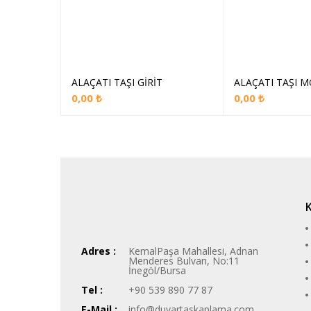
ALAÇATI TAŞI GİRİT
ALAÇATI TAŞI M
Sepete Ekle
Sep
0,00
₺
0,00
₺
Adres :
KemalPaşa Mahallesi, Adnan
Menderes Bulvarı, No:11
İnegöl/Bursa
Tel :
+90 539 890 77 87
E-Mail :
info@duvartaskaplama.com