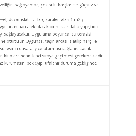
 özelliğini sağlayamaz, çok sulu harçlar ise güçsüz ve
l, duvar ıslatılır. Harç sürülen alan 1 m2 yi
ygulanan harca ek olarak bir miktar daha yapıştırıcı
ayı sağlayacaktır. Uygulama boyunca, su terazisi
 oturtulur. Uygunsa, taşın arkası ıslatılıp harç ile
 yüzeyinin duvara iyice oturması sağlanır. Lastik
nın bitip ardından ikinci sıraya geçilmesi gerekmektedir.
az kurumasını bekleyip, ufalanır duruma geldiğinde