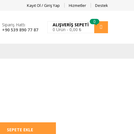
Kayıt Ol / Giriş Yap
Hizmetler
Destek
0
Sipariş Hattı
ALIŞVERIŞ SEPETI
0
Ürün -
0,00
₺
+90 539 890 77 87
SEPETE EKLE