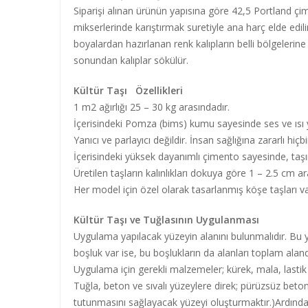
Siparişi alınan ürünün yapısına göre 42,5 Portland ç
mikserlerinde karıştırmak suretiyle ana harç elde edil
boyalardan hazırlanan renk kalıpların belli bölgelerine u
sonundan kalıplar sökülür.
Kültür Taşı Özellikleri
1 m2 ağırlığı 25 – 30 kg arasındadır.
İçerisindeki Pomza (bims) kumu sayesinde ses ve ısı y
Yanıcı ve parlayıcı değildir. İnsan sağlığına zararlı hiçb
İçerisindeki yüksek dayanımlı çimento sayesinde, taşın
Üretilen taşların kalınlıkları dokuya göre 1 – 2.5 cm 
Her model için özel olarak tasarlanmış köşe taşları va
Kültür Taşı ve Tuğlasının Uygulanması
Uygulama yapılacak yüzeyin alanını bulunmalıdır. Bu y
boşluk var ise, bu boşlukların da alanları toplam alanda
Uygulama için gerekli malzemeler; kürek, mala, lastik
Tuğla, beton ve sıvalı yüzeylere direk; pürüzsüz beton, 
tutunmasını sağlayacak yüzeyi oluşturmaktır.)Ardından y