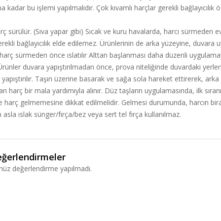
na kadar bu işlemi yapılmalıdır. Çok kıvamlı harçlar gerekli bağlayıcılık
 sürülür. (Sıva yapar gibi) Sıcak ve kuru havalarda, harcı sürmeden evve
ekli bağlayıcılık elde edilemez. Ürünlerinin de arka yüzeyine, duvara u
fı harç sürmeden önce ıslatılır Alttan başlanması daha düzenli uygulam
rünler duvara yapıştırılmadan önce, prova niteliğinde duvardaki yerlerine
yapıştırılır. Taşın üzerine basarak ve sağa sola hareket ettirerek, arka
aşan harç bir mala yardımıyla alınır. Düz taşların uygulamasında, ilk sıra
ne harç gelmemesine dikkat edilmelidir. Gelmesi durumunda, harcın bir
in asla ıslak sünger/fırça/bez veya sert tel fırça kullanılmaz.
ğerlendirmeler
nüz değerlendirme yapılmadı.