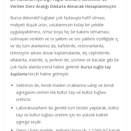
Verilen Derz Aralığı Dikkate Alınarak Hesaplanmıştır.
Bursa dekoratif tuğlalar çok fazlasıyla hafif olması,
maliyeti düşük ürün, ustalarımızın kolay bir şekilde
uygulayabilmesi, ömür boyu hiç bir bakımı olmaması,
solmayan renkleri ve ısı yalıtım ve ses yalıtımı özelliğiyle iç
ve dış tüm alanlarınız da, kafelerde, restoranlarda,
televizyon arkası duvar kaplamalarda, dış cephelerde,
villalarda, evlerde, iş yerlerin de, şömine ve bacalar gibi bir
çok fazla alanda trend haline gelerek
bursa tuğla taş
kaplama
tercih haline gelmiştir.
Sektörün de, kendi maden ocaklarına sahip ve kendi
agregasını üreten tek kültür taşı ve kültür tuğlası
üreticisi.
Laboratuvarların da gerekli tüm testler yapılarak, kültür
taşı ve kültür tuğlası üretimi için en yüksek kaliteli
agrega seçilir.
Depo ( ham madde, ambalaj boya vb. ) 2.000 m² kapalı