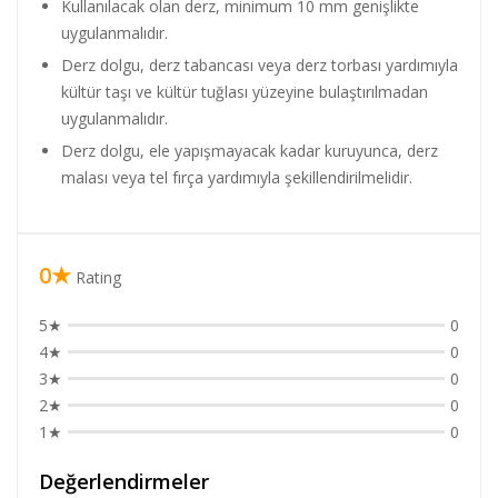
Kullanılacak olan derz, minimum 10 mm genişlikte
uygulanmalıdır.
Derz dolgu, derz tabancası veya derz torbası yardımıyla
kültür taşı ve kültür tuğlası yüzeyine bulaştırılmadan
uygulanmalıdır.
Derz dolgu, ele yapışmayacak kadar kuruyunca, derz
malası veya tel fırça yardımıyla şekillendirilmelidir.
0★
Rating
5★
0
4★
0
3★
0
2★
0
1★
0
Değerlendirmeler