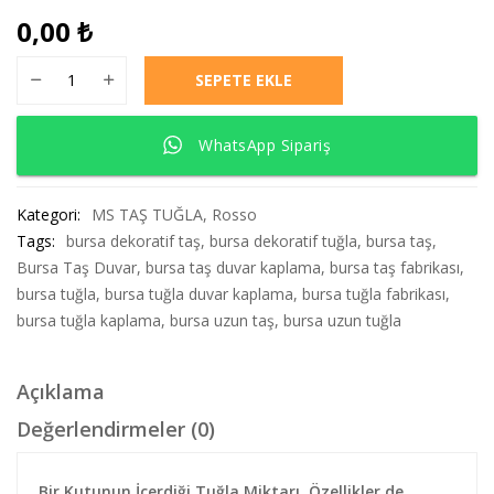
0,00
₺
ROSSO AMBER adet
SEPETE EKLE
WhatsApp Sipariş
Kategori:
MS TAŞ TUĞLA
,
Rosso
Tags:
bursa dekoratif taş
,
bursa dekoratif tuğla
,
bursa taş
,
Bursa Taş Duvar
,
bursa taş duvar kaplama
,
bursa taş fabrikası
,
bursa tuğla
,
bursa tuğla duvar kaplama
,
bursa tuğla fabrikası
,
bursa tuğla kaplama
,
bursa uzun taş
,
bursa uzun tuğla
Açıklama
Değerlendirmeler (0)
Bir Kutunun İçerdiği Tuğla Miktarı, Özellikler de