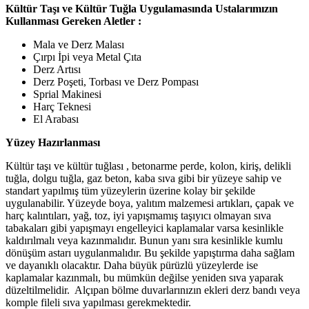
Kültür Taşı ve Kültür Tuğla Uygulamasında Ustalarımızın
Kullanması Gereken Aletler :
Mala ve Derz Malası
Çırpı İpi veya Metal Çıta
Derz Artısı
Derz Poşeti, Torbası ve Derz Pompası
Sprial Makinesi
Harç Teknesi
El Arabası
Yüzey Hazırlanması
Kültür taşı ve kültür tuğlası , betonarme perde, kolon, kiriş, delikli
tuğla, dolgu tuğla, gaz beton, kaba sıva gibi bir yüzeye sahip ve
standart yapılmış tüm yüzeylerin üzerine kolay bir şekilde
uygulanabilir. Yüzeyde boya, yalıtım malzemesi artıkları, çapak ve
harç kalıntıları, yağ, toz, iyi yapışmamış taşıyıcı olmayan sıva
tabakaları gibi yapışmayı engelleyici kaplamalar varsa kesinlikle
kaldırılmalı veya kazınmalıdır. Bunun yanı sıra kesinlikle kumlu
dönüşüm astarı uygulanmalıdır. Bu şekilde yapıştırma daha sağlam
ve dayanıklı olacaktır. Daha büyük pürüzlü yüzeylerde ise
kaplamalar kazınmalı, bu mümkün değilse yeniden sıva yaparak
düzeltilmelidir. Alçıpan bölme duvarlarınızın ekleri derz bandı veya
komple fileli sıva yapılması gerekmektedir.