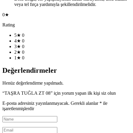
veya tel fırça yardımıyla şekillendirilmelidir.
0★
Rating
5★
0
4★
0
3★
0
2★
0
1★
0
Değerlendirmeler
Henüz değerlendirme yapılmadı.
“TAŞRA TUĞLA ZT 08” için yorum yapan ilk kişi siz olun
E-posta adresiniz yayınlanmayacak.
Gerekli alanlar
*
ile
işaretlenmişlerdir