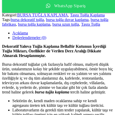
WhatsApp Sipariş
Kategori:
BURSA TUĞLA KAPLAMA
,
Taşra Tuğla Kaplama
Tags:
bursa dekoratif tuğla
,
bursa tuğla duvar kaplama
,
bursa tuğla
fabrikası
,
bursa tuğla kaplama
,
bursa uzun tuğla
,
Taşra Tuğla
Açıklama
Değerlendirmeler (0)
Dekoratif Yalova Tuğla Kaplama BellaBir Kutunun İçerdiği
Tuğla Miktarı, Özellikler de Verilen Derz Aralığı Dikkate
Alınarak Hesaplanmıştır.
Bursa dekoratif tuğlalar çok fazlasıyla hafif olması, maliyeti düşük
ürün, ustalarımızın kolay bir şekilde uygulayabilmesi, ömür boyu hiç
bir bakımı olmaması, solmayan renkleri ve ısı yalıtım ve ses yalıtımı
özelliğiyle iç ve dış tüm alanlarınız da, kafelerde, restoranlarda,
televizyon arkası duvar kaplamalarda, dış cephelerde, villalarda,
evlerde, iş yerlerin de, şömine ve bacalar gibi bir çok fazla alanda
trend haline gelerek
bursa tuğla kaplama
tercih haline gelmiştir.
Sektörün de, kendi maden ocaklarına sahip ve kendi
agregasını üreten tek kültür taşı ve kültür tuğlası üreticisi.
Laboratuvarların da gerekli tüm testler yapılarak, kültür taşı ve
kültür tuğlası üretimi için en yüksek kaliteli agrega seçilir.