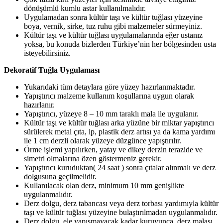
dönüşümlü kumlu astar kullanılmalıdır.
Uygulamadan sonra kültür taşı ve kültür tuğlası yüzeyine
boya, vernik, sirke, tuz ruhu gibi malzemeler sürmeyiniz.
Kültür taşı ve kültür tuğlası uygulamalarında eğer ustanız
yoksa, bu konuda bizlerden Türkiye’nin her bölgesinden usta
isteyebilirsiniz.
Dekoratif Tuğla Uygulaması
Yukarıdaki tüm detaylara göre yüzey hazırlanmaktadır.
Yapıştırıcı malzeme kullanım koşullarına uygun olarak
hazırlanır.
Yapıştırıcı, yüzeye 8 – 10 mm taraklı mala ile uygulanır.
Kültür taşı ve kültür tuğlası arka yüzüne bir miktar yapıştırıcı
sürülerek metal çıta, ip, plastik derz artısı ya da kama yardımı
ile 1 cm derzli olarak yüzeye düzgünce yapıştırılır.
Örme işlemi yapılırken, yatay ve dikey derzin terazide ve
simetri olmalarına özen göstermeniz gerekir.
Yapıştırıcı kuruduktan( 24 saat ) sonra çıtalar alınmalı ve derz
dolgusuna geçilmelidir.
Kullanılacak olan derz, minimum 10 mm genişlikte
uygulanmalıdır.
Derz dolgu, derz tabancası veya derz torbası yardımıyla kültür
taşı ve kültür tuğlası yüzeyine bulaştırılmadan uygulanmalıdır.
Derz dolgu, ele yapışmayacak kadar kuruyunca, derz malası