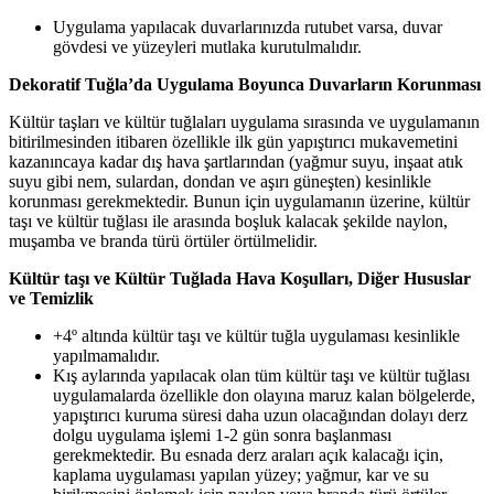
Uygulama yapılacak duvarlarınızda rutubet varsa, duvar
gövdesi ve yüzeyleri mutlaka kurutulmalıdır.
Dekoratif Tuğla’da Uygulama Boyunca Duvarların Korunması
Kültür taşları ve kültür tuğlaları uygulama sırasında ve uygulamanın
bitirilmesinden itibaren özellikle ilk gün yapıştırıcı mukavemetini
kazanıncaya kadar dış hava şartlarından (yağmur suyu, inşaat atık
suyu gibi nem, sulardan, dondan ve aşırı güneşten) kesinlikle
korunması gerekmektedir. Bunun için uygulamanın üzerine, kültür
taşı ve kültür tuğlası ile arasında boşluk kalacak şekilde naylon,
muşamba ve branda türü örtüler örtülmelidir.
Kültür taşı ve Kültür Tuğlada Hava Koşulları, Diğer Hususlar
ve Temizlik
+4º altında kültür taşı ve kültür tuğla uygulaması kesinlikle
yapılmamalıdır.
Kış aylarında yapılacak olan tüm kültür taşı ve kültür tuğlası
uygulamalarda özellikle don olayına maruz kalan bölgelerde,
yapıştırıcı kuruma süresi daha uzun olacağından dolayı derz
dolgu uygulama işlemi 1-2 gün sonra başlanması
gerekmektedir. Bu esnada derz araları açık kalacağı için,
kaplama uygulaması yapılan yüzey; yağmur, kar ve su