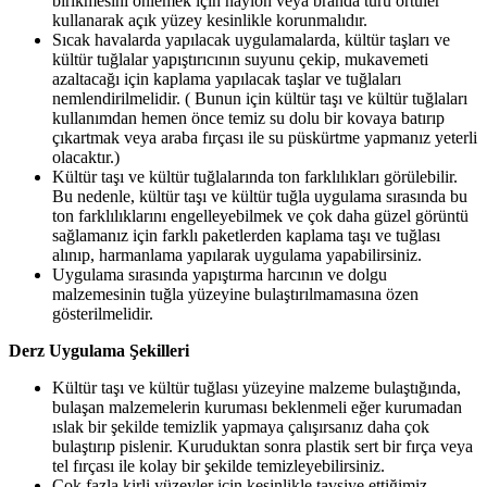
birikmesini önlemek için naylon veya branda türü örtüler
kullanarak açık yüzey kesinlikle korunmalıdır.
Sıcak havalarda yapılacak uygulamalarda, kültür taşları ve
kültür tuğlalar yapıştırıcının suyunu çekip, mukavemeti
azaltacağı için kaplama yapılacak taşlar ve tuğlaları
nemlendirilmelidir. ( Bunun için kültür taşı ve kültür tuğlaları
kullanımdan hemen önce temiz su dolu bir kovaya batırıp
çıkartmak veya araba fırçası ile su püskürtme yapmanız yeterli
olacaktır.)
Kültür taşı ve kültür tuğlalarında ton farklılıkları görülebilir.
Bu nedenle, kültür taşı ve kültür tuğla uygulama sırasında bu
ton farklılıklarını engelleyebilmek ve çok daha güzel görüntü
sağlamanız için farklı paketlerden kaplama taşı ve tuğlası
alınıp, harmanlama yapılarak uygulama yapabilirsiniz.
Uygulama sırasında yapıştırma harcının ve dolgu
malzemesinin tuğla yüzeyine bulaştırılmamasına özen
gösterilmelidir.
Derz Uygulama Şekilleri
Kültür taşı ve kültür tuğlası yüzeyine malzeme bulaştığında,
bulaşan malzemelerin kuruması beklenmeli eğer kurumadan
ıslak bir şekilde temizlik yapmaya çalışırsanız daha çok
bulaştırıp pislenir. Kuruduktan sonra plastik sert bir fırça veya
tel fırçası ile kolay bir şekilde temizleyebilirsiniz.
Çok fazla kirli yüzeyler için kesinlikle tavsiye ettiğimiz