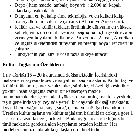
Depo ( ham madde, ambalaj boya vb. ) 2.000 m² kapalı
alanda çalışılmaktadır.
Dünyanın en iyi kalıp alma teknolojisi ve en kaliteli kalıp
materyalleri üreticileri ile çalışırız ( Alman ve Amerikan ).
Kültür taşı ve kültür tuğlaları üretiminde dünyanın en yüksek
kaliteli, en uzun ömürlü ve insan sağlığına hiçbir şekilde zarar
vermeyen boyalarını kullanırız. Bu konuda, Alman, Amerikan
ve İngiliz ülkelerinden dünyanın en prestijli boya üreticileri ile
çalışırız.
Türkiye’nin yanı sıra 30’dan fazla ülkeye ihracat.
Kültür Tuğlasının Özellikleri :
1 m² ağırlığı 15 – 20 kg arasında değişmektedir. İçerisindeki
malzemeler sayesinde ses ve ısı yalıtımı sağlamaktadır. Kültür taşı ve
Kültür tuğlaların yanıcı ve alev alıcı, sürükleyici özelliği kesinlikle
yoktur. İnsan sağlığına zararlı bir kanserojen madde
bulunmamaktadır. İçerisindeki yüksek dayanımlı çimento sayesinde,
taşın genelinde ve yüzeyinde yeterli bir dayanıklılık sağlamaktadır.
Dış etkilere; yağmura, suya, sıcağa, kara ve soğuğa dayanıklıdır.
Üretilen kültür taşların ve kültür tuğlaların kalınlıkları dokuya göre 1
– 2.5 cm arasında değişmektedir. Buda uygulamak istediğiniz her
türlü mekanda gereksiz alan kayıplarını ortadan kaldırır. Her
modeller için özel olarak köşe taşları üretilmektedir.