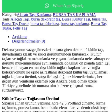
WhatsApp Sipariş
Kategori:
Alaçatı Taşı Kaplama
,
BURSA TAŞ KAPLAMA
Tags:
Alaçatı Taşı
,
bursa dekoratif taş
,
Bursa Kültür Taşı
,
bursa taş
,
Bursa Taş Duvar
,
bursa taş fabrikası
,
bursa taş kaplama
,
Bursa Taş
Tuğla
,
Felis Taş
Açıklama
Değerlendirmeler (0)
Dekorasyonun vazgeçilmezleri arasına giren dekoratif kültür taşı,
duvarlarınızı klasik ve sıkıcı görünümünden kurtaracak. Kültür
taşları ve tuğlaları; mekanlarda ve yaşam alanlarında nefes almayı ve
görüntü mükemmelliğini aynı zamanda doğallığı ön planda tutar. Eşi
benzeri olmayan en sıra dışı kültür tuğlası kaplamaları ve tuğla
koleksiyonunu ile eşine az rastlanır dekoratif kültür taşı uygulaması,
tuğla kaplama üretimi, satışı ile başladığımız hizmetlerimize, her
geçen gün yenilerini eklemek için Ankara başta olmak üzere
Türkiye genelinde bir numara olmak üzere çalışmalarımızı
sürdürüyoruz.
Kültür Taşı ve Tuğlasının Üretimi
Siparişi alınan ürünün yapısına göre 42,5 Portland çimento, kırma
taş kumu, pomza kumu, beton katkı elemanları ve demir oksit boya