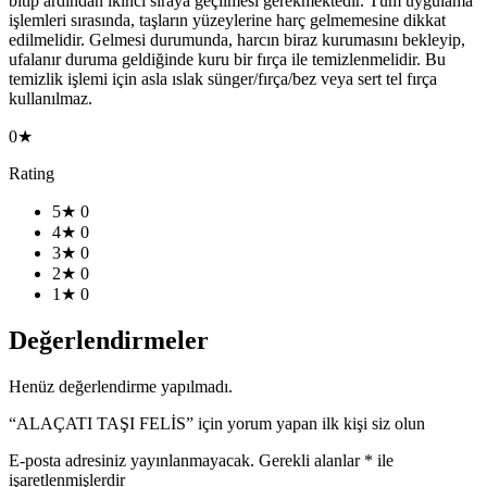
bitip ardından ikinci sıraya geçilmesi gerekmektedir. Tüm uygulama
işlemleri sırasında, taşların yüzeylerine harç gelmemesine dikkat
edilmelidir. Gelmesi durumunda, harcın biraz kurumasını bekleyip,
ufalanır duruma geldiğinde kuru bir fırça ile temizlenmelidir. Bu
temizlik işlemi için asla ıslak sünger/fırça/bez veya sert tel fırça
kullanılmaz.
0★
Rating
5★
0
4★
0
3★
0
2★
0
1★
0
Değerlendirmeler
Henüz değerlendirme yapılmadı.
“ALAÇATI TAŞI FELİS” için yorum yapan ilk kişi siz olun
E-posta adresiniz yayınlanmayacak.
Gerekli alanlar
*
ile
işaretlenmişlerdir