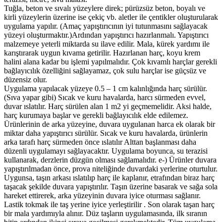
Tuğla, beton ve sıvalı yüzeylere direk; pürüzsüz beton, boyalı ve
kirli yüzeylerin üzerine ise çekiç vb. aletler ile çentikler oluşturularak
uygulama yapılır. (Amaç yapıştırıcının iyi tutunmasını sağlayacak
yüzeyi oluşturmaktır.)Ardından yapıştırıcı hazırlanmalı. Yapıştırıcı
malzemeye yeterli miktarda su ilave edilir. Mala, kürek yardımı ile
karıştırarak uygun kıvama getirilir. Hazırlanan harç, koyu krem
halini alana kadar bu işlemi yapılmalıdır. Çok kıvamlı harçlar gerekli
bağlayıcılık özelliğini sağlayamaz, çok sulu harçlar ise güçsüz ve
düzensiz olur.
Uygulama yapılacak yüzeye 0.5 – 1 cm kalınlığında harç sürülür.
(Sıva yapar gibi) Sıcak ve kuru havalarda, harcı sürmeden evvel,
duvar ıslatılır. Harç sürülen alan 1 m2 yi geçmemelidir. Aksi halde,
harç kurumaya başlar ve gerekli bağlayıcılık elde edilemez.
Ürünlerinin de arka yüzeyine, duvara uygulanan harca ek olarak bir
miktar daha yapıştırıcı sürülür. Sıcak ve kuru havalarda, ürünlerin
arka tarafı harç sürmeden önce ıslatılır Alttan başlanması daha
düzenli uygulamayı sağlayacaktır. Uygulama boyunca, su terazisi
kullanarak, derzlerin düzgün olması sağlamalıdır. e-) Ürünler duvara
yapıştırılmadan önce, prova niteliğinde duvardaki yerlerine oturtulur.
Uygunsa, taşın arkası ıslatılıp harç ile kaplanır, etrafından biraz harç
taşacak şekilde duvara yapıştırılır. Taşın üzerine basarak ve sağa sola
hareket ettirerek, arka yüzeyinin duvara iyice oturması sağlanır.
Lastik tokmak ile taş yerine iyice yerleştirilir . Son olarak taşan harç
bir mala yardımıyla alınır. Düz taşların uygulamasında, ilk sıranın