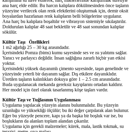
karışımına su ilave edilerek, harç mikserlerinde karıştırmak suretiyle
ana harç elde edilir. Bu harcın kalıplara dökülmesinden önce taşların
yüzeyine verilecek olan renk efektlerini oluşturmak için, demir oksit
boyalardan hazırlanan renk kalıpların belli bölgelerine uygulanır.
Ana harç bu kalıplara boşaltılır ve vibrasyon sistemiyle sıkılaştırılır.
Doldurulan kalıplar 48 saat bekletilir ve 48 saat sonundan kalıplar
sökülür.
Kültür Taşı Özellikleri
1 m2 ağırlığı 25 – 30 kg arasındadır.
İçerisindeki Pomza (bims) kumu sayesinde ses ve ısı yalıtımı sağlar.
Yanıcı ve parlayıcı değildir. İnsan sağlığına zararlı hiçbir yan etkisi
yoktur.
İçerisindeki yüksek dayanımlı çimento sayesinde, taşın genelinde ve
yüzeyinde yeterli bir dayanım sağlar. Dış etkilere dayanıklıdır.
Üretilen taşların kalınlıkları dokuya göre 1 – 2.5 cm arasındadır.
Buda uygulanacak mekanda gereksiz kayıplarını ortadan kaldırır.
Her model için özel olarak tasarlanmış köşe taşları vardır.
Kültür Taşı ve Tuğlasının Uygulanması
Uygulama yapılacak yüzeyin alanını bulunmalıdır. Bu yüzeyin
uzunluğu ve yüksekliği ölçülür; bu iki değer çarpılarak alan bulunur.
Eğer bu yüzeyde pencere, kapı ya da başka bir boşluk var ise, bu
boşlukların da alanları toplam alandan çıkarılır.
Uygulama için gerekli malzemeler; kürek, mala, lastik tokmak, su
terazisi, metre, sıva malası.