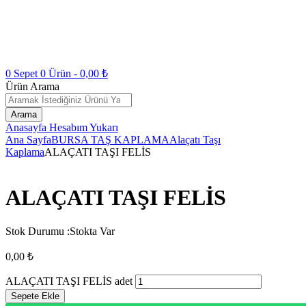
0
Sepet
0
Ürün -
0,00
₺
Ürün Arama
Arama
Anasayfa
Hesabım
Yukarı
Ana Sayfa
BURSA TAŞ KAPLAMA
Alaçatı Taşı
Kaplama
ALAÇATI TAŞI FELİS
ALAÇATI TAŞI FELİS
Stok Durumu :
Stokta Var
0,00
₺
ALAÇATI TAŞI FELİS adet
Sepete Ekle