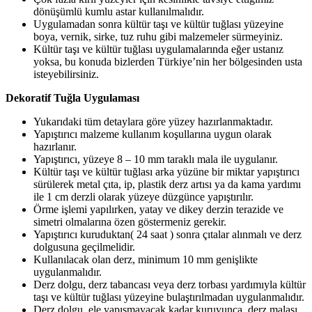
dönüşümlü kumlu astar kullanılmalıdır.
Uygulamadan sonra kültür taşı ve kültür tuğlası yüzeyine
boya, vernik, sirke, tuz ruhu gibi malzemeler sürmeyiniz.
Kültür taşı ve kültür tuğlası uygulamalarında eğer ustanız
yoksa, bu konuda bizlerden Türkiye’nin her bölgesinden usta
isteyebilirsiniz.
Dekoratif Tuğla Uygulaması
Yukarıdaki tüm detaylara göre yüzey hazırlanmaktadır.
Yapıştırıcı malzeme kullanım koşullarına uygun olarak
hazırlanır.
Yapıştırıcı, yüzeye 8 – 10 mm taraklı mala ile uygulanır.
Kültür taşı ve kültür tuğlası arka yüzüne bir miktar yapıştırıcı
sürülerek metal çıta, ip, plastik derz artısı ya da kama yardımı
ile 1 cm derzli olarak yüzeye düzgünce yapıştırılır.
Örme işlemi yapılırken, yatay ve dikey derzin terazide ve
simetri olmalarına özen göstermeniz gerekir.
Yapıştırıcı kuruduktan( 24 saat ) sonra çıtalar alınmalı ve derz
dolgusuna geçilmelidir.
Kullanılacak olan derz, minimum 10 mm genişlikte
uygulanmalıdır.
Derz dolgu, derz tabancası veya derz torbası yardımıyla kültür
taşı ve kültür tuğlası yüzeyine bulaştırılmadan uygulanmalıdır.
Derz dolgu, ele yapışmayacak kadar kuruyunca, derz malası