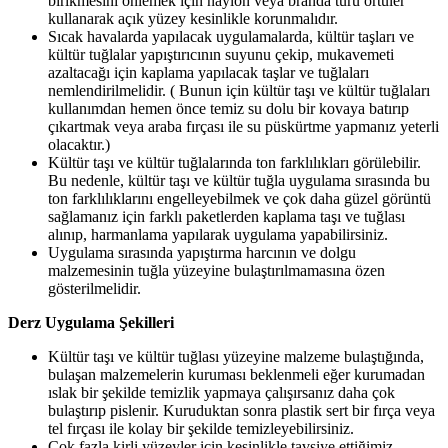
birikmesini önlemek için naylon veya branda türü örtüler
kullanarak açık yüzey kesinlikle korunmalıdır.
Sıcak havalarda yapılacak uygulamalarda, kültür taşları ve
kültür tuğlalar yapıştırıcının suyunu çekip, mukavemeti
azaltacağı için kaplama yapılacak taşlar ve tuğlaları
nemlendirilmelidir. ( Bunun için kültür taşı ve kültür tuğlaları
kullanımdan hemen önce temiz su dolu bir kovaya batırıp
çıkartmak veya araba fırçası ile su püskürtme yapmanız yeterli
olacaktır.)
Kültür taşı ve kültür tuğlalarında ton farklılıkları görülebilir.
Bu nedenle, kültür taşı ve kültür tuğla uygulama sırasında bu
ton farklılıklarını engelleyebilmek ve çok daha güzel görüntü
sağlamanız için farklı paketlerden kaplama taşı ve tuğlası
alınıp, harmanlama yapılarak uygulama yapabilirsiniz.
Uygulama sırasında yapıştırma harcının ve dolgu
malzemesinin tuğla yüzeyine bulaştırılmamasına özen
gösterilmelidir.
Derz Uygulama Şekilleri
Kültür taşı ve kültür tuğlası yüzeyine malzeme bulaştığında,
bulaşan malzemelerin kuruması beklenmeli eğer kurumadan
ıslak bir şekilde temizlik yapmaya çalışırsanız daha çok
bulaştırıp pislenir. Kuruduktan sonra plastik sert bir fırça veya
tel fırçası ile kolay bir şekilde temizleyebilirsiniz.
Çok fazla kirli yüzeyler için kesinlikle tavsiye ettiğimiz