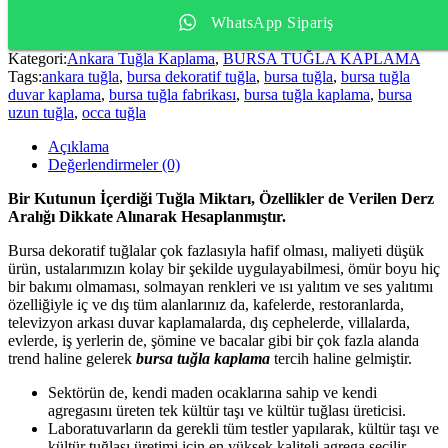
WhatsApp Sipariş
Kategori:
Ankara Tuğla Kaplama
,
BURSA TUĞLA KAPLAMA
Tags:
ankara tuğla
,
bursa dekoratif tuğla
,
bursa tuğla
,
bursa tuğla
duvar kaplama
,
bursa tuğla fabrikası
,
bursa tuğla kaplama
,
bursa
uzun tuğla
,
occa tuğla
Açıklama
Değerlendirmeler (0)
Bir Kutunun İçerdiği Tuğla Miktarı, Özellikler de Verilen Derz
Aralığı Dikkate Alınarak Hesaplanmıştır.
Bursa dekoratif tuğlalar çok fazlasıyla hafif olması, maliyeti düşük
ürün, ustalarımızın kolay bir şekilde uygulayabilmesi, ömür boyu hiç
bir bakımı olmaması, solmayan renkleri ve ısı yalıtım ve ses yalıtımı
özelliğiyle iç ve dış tüm alanlarınız da, kafelerde, restoranlarda,
televizyon arkası duvar kaplamalarda, dış cephelerde, villalarda,
evlerde, iş yerlerin de, şömine ve bacalar gibi bir çok fazla alanda
trend haline gelerek
bursa tuğla kaplama
tercih haline gelmiştir.
Sektörün de, kendi maden ocaklarına sahip ve kendi
agregasını üreten tek kültür taşı ve kültür tuğlası üreticisi.
Laboratuvarların da gerekli tüm testler yapılarak, kültür taşı ve
kültür tuğlası üretimi için en yüksek kaliteli agrega seçilir.