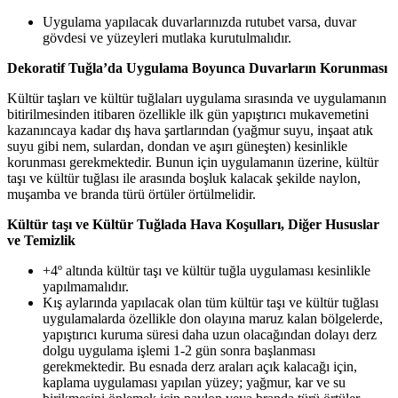
Uygulama yapılacak duvarlarınızda rutubet varsa, duvar
gövdesi ve yüzeyleri mutlaka kurutulmalıdır.
Dekoratif Tuğla’da Uygulama Boyunca Duvarların Korunması
Kültür taşları ve kültür tuğlaları uygulama sırasında ve uygulamanın
bitirilmesinden itibaren özellikle ilk gün yapıştırıcı mukavemetini
kazanıncaya kadar dış hava şartlarından (yağmur suyu, inşaat atık
suyu gibi nem, sulardan, dondan ve aşırı güneşten) kesinlikle
korunması gerekmektedir. Bunun için uygulamanın üzerine, kültür
taşı ve kültür tuğlası ile arasında boşluk kalacak şekilde naylon,
muşamba ve branda türü örtüler örtülmelidir.
Kültür taşı ve Kültür Tuğlada Hava Koşulları, Diğer Hususlar
ve Temizlik
+4º altında kültür taşı ve kültür tuğla uygulaması kesinlikle
yapılmamalıdır.
Kış aylarında yapılacak olan tüm kültür taşı ve kültür tuğlası
uygulamalarda özellikle don olayına maruz kalan bölgelerde,
yapıştırıcı kuruma süresi daha uzun olacağından dolayı derz
dolgu uygulama işlemi 1-2 gün sonra başlanması
gerekmektedir. Bu esnada derz araları açık kalacağı için,
kaplama uygulaması yapılan yüzey; yağmur, kar ve su