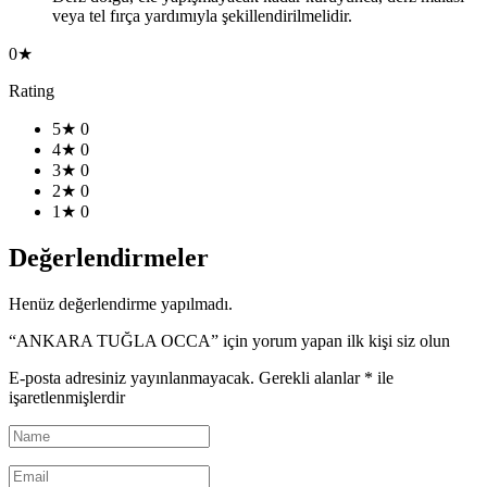
veya tel fırça yardımıyla şekillendirilmelidir.
0★
Rating
5★
0
4★
0
3★
0
2★
0
1★
0
Değerlendirmeler
Henüz değerlendirme yapılmadı.
“ANKARA TUĞLA OCCA” için yorum yapan ilk kişi siz olun
E-posta adresiniz yayınlanmayacak.
Gerekli alanlar
*
ile
işaretlenmişlerdir