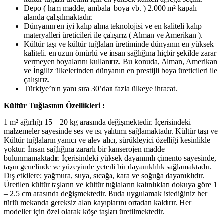
Depo ( ham madde, ambalaj boya vb. ) 2.000 m² kapalı
alanda çalışılmaktadır.
Dünyanın en iyi kalıp alma teknolojisi ve en kaliteli kalıp
materyalleri üreticileri ile çalışırız ( Alman ve Amerikan ).
Kültür taşı ve kültür tuğlaları üretiminde dünyanın en yüksek
kaliteli, en uzun ömürlü ve insan sağlığına hiçbir şekilde zarar
vermeyen boyalarını kullanırız. Bu konuda, Alman, Amerikan
ve İngiliz ülkelerinden dünyanın en prestijli boya üreticileri ile
çalışırız.
Türkiye’nin yanı sıra 30’dan fazla ülkeye ihracat.
Kültür Tuğlasının Özellikleri :
1 m² ağırlığı 15 – 20 kg arasında değişmektedir. İçerisindeki
malzemeler sayesinde ses ve ısı yalıtımı sağlamaktadır. Kültür taşı ve
Kültür tuğlaların yanıcı ve alev alıcı, sürükleyici özelliği kesinlikle
yoktur. İnsan sağlığına zararlı bir kanserojen madde
bulunmamaktadır. İçerisindeki yüksek dayanımlı çimento sayesinde,
taşın genelinde ve yüzeyinde yeterli bir dayanıklılık sağlamaktadır.
Dış etkilere; yağmura, suya, sıcağa, kara ve soğuğa dayanıklıdır.
Üretilen kültür taşların ve kültür tuğlaların kalınlıkları dokuya göre 1
– 2.5 cm arasında değişmektedir. Buda uygulamak istediğiniz her
türlü mekanda gereksiz alan kayıplarını ortadan kaldırır. Her
modeller için özel olarak köşe taşları üretilmektedir.