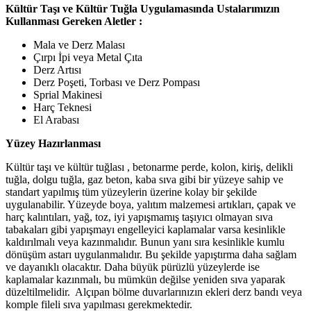
Kültür Taşı ve Kültür Tuğla Uygulamasında Ustalarımızın
Kullanması Gereken Aletler :
Mala ve Derz Malası
Çırpı İpi veya Metal Çıta
Derz Artısı
Derz Poşeti, Torbası ve Derz Pompası
Sprial Makinesi
Harç Teknesi
El Arabası
Yüzey Hazırlanması
Kültür taşı ve kültür tuğlası , betonarme perde, kolon, kiriş, delikli
tuğla, dolgu tuğla, gaz beton, kaba sıva gibi bir yüzeye sahip ve
standart yapılmış tüm yüzeylerin üzerine kolay bir şekilde
uygulanabilir. Yüzeyde boya, yalıtım malzemesi artıkları, çapak ve
harç kalıntıları, yağ, toz, iyi yapışmamış taşıyıcı olmayan sıva
tabakaları gibi yapışmayı engelleyici kaplamalar varsa kesinlikle
kaldırılmalı veya kazınmalıdır. Bunun yanı sıra kesinlikle kumlu
dönüşüm astarı uygulanmalıdır. Bu şekilde yapıştırma daha sağlam
ve dayanıklı olacaktır. Daha büyük pürüzlü yüzeylerde ise
kaplamalar kazınmalı, bu mümkün değilse yeniden sıva yaparak
düzeltilmelidir. Alçıpan bölme duvarlarınızın ekleri derz bandı veya
komple fileli sıva yapılması gerekmektedir.