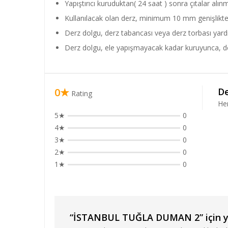
Yapıştırıcı kuruduktan( 24 saat ) sonra çıtalar alın
Kullanılacak olan derz, minimum 10 mm genişlikte
Derz dolgu, derz tabancası veya derz torbası yardım
Derz dolgu, ele yapışmayacak kadar kuruyunca, derz 
0★
De
Rating
He
5★
0
4★
0
3★
0
2★
0
1★
0
“İSTANBUL TUĞLA DUMAN 2” için yor