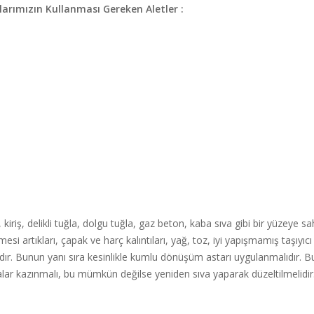
arımızın Kullanması Gereken Aletler :
 kiriş, delikli tuğla, dolgu tuğla, gaz beton, kaba sıva gibi bir yüzeye 
esi artıkları, çapak ve harç kalıntıları, yağ, toz, iyi yapışmamış taşıyıc
lıdır. Bunun yanı sıra kesinlikle kumlu dönüşüm astarı uygulanmalıdır. 
lar kazınmalı, bu mümkün değilse yeniden sıva yaparak düzeltilmelidir.