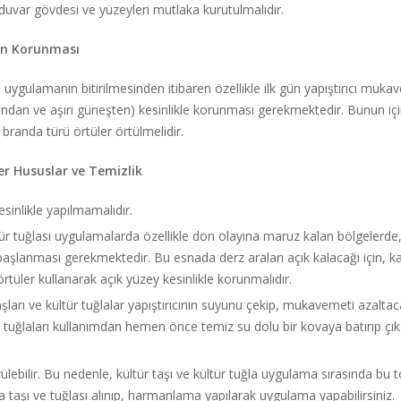
duvar gövdesi ve yüzeyleri mutlaka kurutulmalıdır.
ın Korunması
ve uygulamanın bitirilmesinden itibaren özellikle ilk gün yapıştırıcı mu
ndan ve aşırı güneşten) kesinlikle korunması gerekmektedir. Bunun için 
randa türü örtüler örtülmelidir.
er Hususlar ve Temizlik
esinlikle yapılmamalıdır.
ltür tuğlası uygulamalarda özellikle don olayına maruz kalan bölgelerd
aşlanması gerekmektedir. Bu esnada derz araları açık kalacağı için, 
tüler kullanarak açık yüzey kesinlikle korunmalıdır.
ları ve kültür tuğlalar yapıştırıcının suyunu çekip, mukavemeti azaltaca
ltür tuğlaları kullanımdan hemen önce temiz su dolu bir kovaya batırıp 
görülebilir. Bu nedenle, kültür taşı ve kültür tuğla uygulama sırasında bu
 taşı ve tuğlası alınıp, harmanlama yapılarak uygulama yapabilirsiniz.