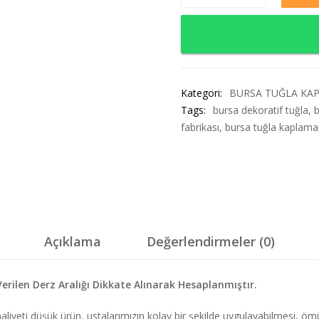
Kategori:
BURSA TUĞLA KA
Tags:
bursa dekoratif tuğla
,
b
fabrikası
,
bursa tuğla kaplama
Açıklama
Değerlendirmeler (0)
Verilen Derz Aralığı Dikkate Alınarak Hesaplanmıştır.
 maliyeti düşük ürün, ustalarımızın kolay bir şekilde uygulayabilmesi, 