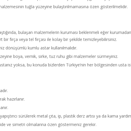
alzemesinin tuğla yüzeyine bulaştırılmamasına özen gösterilmelidir.
laştığında, bulaşan malzemelerin kuruması beklenmeli eğer kurumadan ı
bir fırça veya tel fırçası ile kolay bir şekilde temizleyebilirsiniz.
ğimiz dönüşümlü kumlu astar kullanılmalıdır.
zeyine boya, vernik, sirke, tuz ruhu gibi malzemeler sürmeyiniz.
ustanız yoksa, bu konuda bizlerden Türkiye’nin her bölgesinden usta iste
adır.
ak hazırlanır.
anır.
yapıştırıcı sürülerek metal çıta, ip, plastik derz artısı ya da kama yardı
zide ve simetri olmalarına özen göstermeniz gerekir.