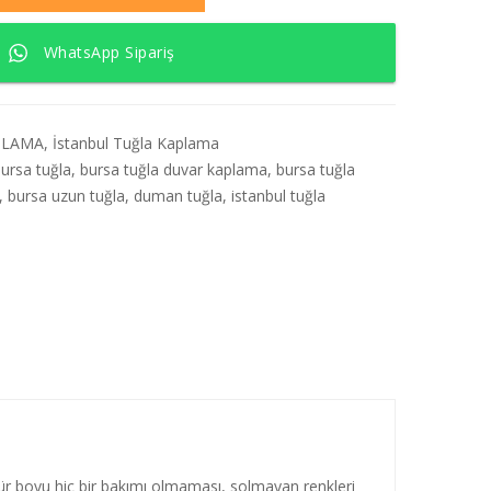
WhatsApp Sipariş
PLAMA
,
İstanbul Tuğla Kaplama
ursa tuğla
,
bursa tuğla duvar kaplama
,
bursa tuğla
,
bursa uzun tuğla
,
duman tuğla
,
istanbul tuğla
ömür boyu hiç bir bakımı olmaması, solmayan renkleri