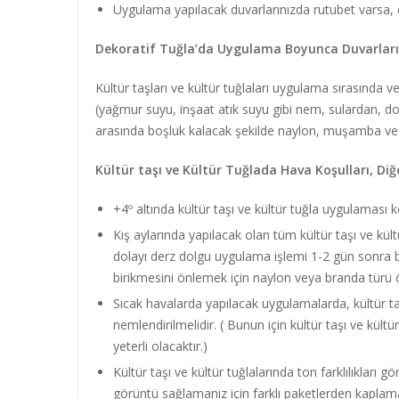
Uygulama yapılacak duvarlarınızda rutubet varsa, 
Dekoratif Tuğla’da Uygulama Boyunca Duvarlar
Kültür taşları ve kültür tuğlaları uygulama sırasında 
(yağmur suyu, inşaat atık suyu gibi nem, sulardan, do
arasında boşluk kalacak şekilde naylon, muşamba ve b
Kültür taşı ve Kültür Tuğlada Hava Koşulları, Diğ
+4º altında kültür taşı ve kültür tuğla uygulaması k
Kış aylarında yapılacak olan tüm kültür taşı ve kü
dolayı derz dolgu uygulama işlemi 1-2 gün sonra b
birikmesini önlemek için naylon veya branda türü ör
Sıcak havalarda yapılacak uygulamalarda, kültür taş
nemlendirilmelidir. ( Bunun için kültür taşı ve kü
yeterli olacaktır.)
Kültür taşı ve kültür tuğlalarında ton farklılıkları 
görüntü sağlamanız için farklı paketlerden kaplama