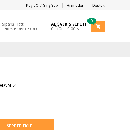
Kayıt Ol / Giriş Yap
Hizmetler
Destek
0
Sipariş Hattı
ALIŞVERIŞ SEPETI
0
Ürün -
0,00
₺
+90 539 890 77 87
MAN 2
SEPETE EKLE