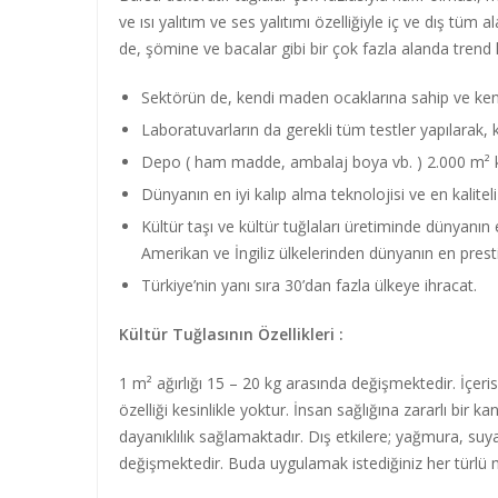
ve ısı yalıtım ve ses yalıtımı özelliğiyle iç ve dış tüm
de, şömine ve bacalar gibi bir çok fazla alanda trend
Sektörün de, kendi maden ocaklarına sahip ve kendi 
Laboratuvarların da gerekli tüm testler yapılarak, kü
Depo ( ham madde, ambalaj boya vb. ) 2.000 m² ka
Dünyanın en iyi kalıp alma teknolojisi ve en kaliteli 
Kültür taşı ve kültür tuğlaları üretiminde dünyanın
Amerikan ve İngiliz ülkelerinden dünyanın en prestijli
Türkiye’nin yanı sıra 30’dan fazla ülkeye ihracat.
Kültür Tuğlasının Özellikleri :
1 m² ağırlığı 15 – 20 kg arasında değişmektedir. İçerisi
özelliği kesinlikle yoktur. İnsan sağlığına zararlı bi
dayanıklılık sağlamaktadır. Dış etkilere; yağmura, suya
değişmektedir. Buda uygulamak istediğiniz her türlü me