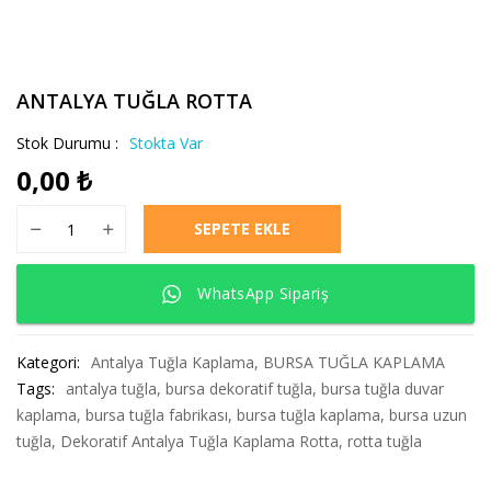
ANTALYA TUĞLA ROTTA
Stok Durumu :
Stokta Var
0,00
₺
ANTALYA TUĞLA ROTTA adet
SEPETE EKLE
WhatsApp Sipariş
Kategori:
Antalya Tuğla Kaplama
,
BURSA TUĞLA KAPLAMA
Tags:
antalya tuğla
,
bursa dekoratif tuğla
,
bursa tuğla duvar
kaplama
,
bursa tuğla fabrikası
,
bursa tuğla kaplama
,
bursa uzun
tuğla
,
Dekoratif Antalya Tuğla Kaplama Rotta
,
rotta tuğla