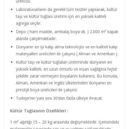
üreticisi.
Laboratuvarların da gerekli tüm testler yapılarak, kültür
taşı ve kültür tuğlası üretimi için en yüksek kaliteli
agrega seçilir.
Depo ( ham madde, ambalaj boya vb. ) 2.000 m² kapalı
alanda çalışılmaktadır.
Dünyanın en iyi kalıp alma teknolojisi ve en kaliteli kalıp
materyalleri üreticileri ile çalışırız ( Alman ve Amerikan ).
Kültür taşı ve kültür tuğlaları üretiminde dünyanın en
yüksek kaliteli, en uzun ömürlü ve insan sağlığına hiçbir
şekilde zarar vermeyen boyalarını kullanırız. Bu konuda,
Alman, Amerikan ve İngiliz ülkelerinden dünyanın en
prestijli boya üreticileri ile çalışırız.
Türkiye’nin yanı sıra 30’dan fazla ülkeye ihracat.
Kültür Tuğlasının Özellikleri :
1 m² ağırlığı 15 – 20 kg arasında değişmektedir. İçerisindeki
malzemeler sayesinde ses ve ısı yalıtımı sağlamaktadır.