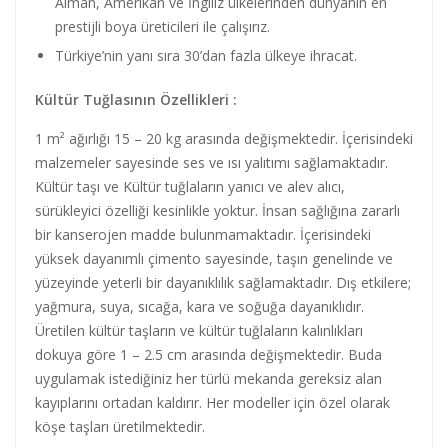
Alman, Amerikan ve İngiliz ülkelerinden dünyanın en
prestijli boya üreticileri ile çalışırız.
Türkiye’nin yanı sıra 30’dan fazla ülkeye ihracat.
Kültür Tuğlasının Özellikleri :
1 m² ağırlığı 15 – 20 kg arasında değişmektedir. İçerisindeki
malzemeler sayesinde ses ve ısı yalıtımı sağlamaktadır.
Kültür taşı ve Kültür tuğlaların yanıcı ve alev alıcı,
sürükleyici özelliği kesinlikle yoktur. İnsan sağlığına zararlı
bir kanserojen madde bulunmamaktadır. İçerisindeki
yüksek dayanımlı çimento sayesinde, taşın genelinde ve
yüzeyinde yeterli bir dayanıklılık sağlamaktadır. Dış etkilere;
yağmura, suya, sıcağa, kara ve soğuğa dayanıklıdır.
Üretilen kültür taşların ve kültür tuğlaların kalınlıkları
dokuya göre 1 – 2.5 cm arasında değişmektedir. Buda
uygulamak istediğiniz her türlü mekanda gereksiz alan
kayıplarını ortadan kaldırır. Her modeller için özel olarak
köşe taşları üretilmektedir.