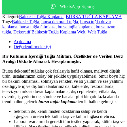
WhatsApp Sipariş
Kategori:
Balıkesir Tuğla Kaplama
,
BURSA TUĞLA KAPLAMA
Tags:
Balıkesir Tuğla
,
bursa dekoratif tuğla
,
bursa tuğla duvar
kaplama
,
bursa tuğla fabrikası
,
bursa tuğla kaplama
,
bursa uzun
tuğla
,
Dekoratif Balıkesir Tuğla Kaplama Welt
,
Welt Tuğla
Açıklama
Değerlendirmeler (0)
Bir Kutunun İçerdiği Tuğla Miktarı, Özellikler de Verilen Derz
Aralığı Dikkate Alınarak Hesaplanmıştır.
Bursa dekoratif tuğlalar çok fazlasıyla hafif olması, maliyeti düşük
ürün, ustalarımızın kolay bir şekilde uygulayabilmesi, ömür boyu hiç
bir bakımı olmaması, solmayan renkleri ve ısı yalıtım ve ses yalıtımı
özelliğiyle iç ve dış tüm alanlarınız da, kafelerde, restoranlarda,
televizyon arkası duvar kaplamalarda, dış cephelerde, villalarda,
evlerde, iş yerlerin de, şömine ve bacalar gibi bir çok fazla alanda
trend haline gelerek
bursa tuğla kaplama
tercih haline gelmiştir.
Sektörün de, kendi maden ocaklarına sahip ve kendi
agregasını üreten tek kültür taşı ve kültür tuğlası üreticisi.
Laboratuvarların da gerekli tüm testler yapılarak, kültür taşı ve
kültür tuğlası üretimi için en yüksek kaliteli agrega seçilir.