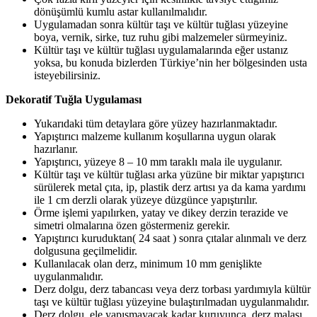
dönüşümlü kumlu astar kullanılmalıdır.
Uygulamadan sonra kültür taşı ve kültür tuğlası yüzeyine
boya, vernik, sirke, tuz ruhu gibi malzemeler sürmeyiniz.
Kültür taşı ve kültür tuğlası uygulamalarında eğer ustanız
yoksa, bu konuda bizlerden Türkiye’nin her bölgesinden usta
isteyebilirsiniz.
Dekoratif Tuğla Uygulaması
Yukarıdaki tüm detaylara göre yüzey hazırlanmaktadır.
Yapıştırıcı malzeme kullanım koşullarına uygun olarak
hazırlanır.
Yapıştırıcı, yüzeye 8 – 10 mm taraklı mala ile uygulanır.
Kültür taşı ve kültür tuğlası arka yüzüne bir miktar yapıştırıcı
sürülerek metal çıta, ip, plastik derz artısı ya da kama yardımı
ile 1 cm derzli olarak yüzeye düzgünce yapıştırılır.
Örme işlemi yapılırken, yatay ve dikey derzin terazide ve
simetri olmalarına özen göstermeniz gerekir.
Yapıştırıcı kuruduktan( 24 saat ) sonra çıtalar alınmalı ve derz
dolgusuna geçilmelidir.
Kullanılacak olan derz, minimum 10 mm genişlikte
uygulanmalıdır.
Derz dolgu, derz tabancası veya derz torbası yardımıyla kültür
taşı ve kültür tuğlası yüzeyine bulaştırılmadan uygulanmalıdır.
Derz dolgu, ele yapışmayacak kadar kuruyunca, derz malası