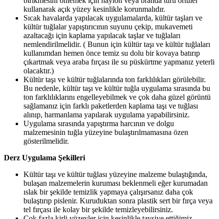
birikmesini önlemek için naylon veya branda türü örtüler
kullanarak açık yüzey kesinlikle korunmalıdır.
Sıcak havalarda yapılacak uygulamalarda, kültür taşları ve
kültür tuğlalar yapıştırıcının suyunu çekip, mukavemeti
azaltacağı için kaplama yapılacak taşlar ve tuğlaları
nemlendirilmelidir. ( Bunun için kültür taşı ve kültür tuğlaları
kullanımdan hemen önce temiz su dolu bir kovaya batırıp
çıkartmak veya araba fırçası ile su püskürtme yapmanız yeterli
olacaktır.)
Kültür taşı ve kültür tuğlalarında ton farklılıkları görülebilir.
Bu nedenle, kültür taşı ve kültür tuğla uygulama sırasında bu
ton farklılıklarını engelleyebilmek ve çok daha güzel görüntü
sağlamanız için farklı paketlerden kaplama taşı ve tuğlası
alınıp, harmanlama yapılarak uygulama yapabilirsiniz.
Uygulama sırasında yapıştırma harcının ve dolgu
malzemesinin tuğla yüzeyine bulaştırılmamasına özen
gösterilmelidir.
Derz Uygulama Şekilleri
Kültür taşı ve kültür tuğlası yüzeyine malzeme bulaştığında,
bulaşan malzemelerin kuruması beklenmeli eğer kurumadan
ıslak bir şekilde temizlik yapmaya çalışırsanız daha çok
bulaştırıp pislenir. Kuruduktan sonra plastik sert bir fırça veya
tel fırçası ile kolay bir şekilde temizleyebilirsiniz.
Çok fazla kirli yüzeyler için kesinlikle tavsiye ettiğimiz