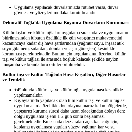
Uygulama yapılacak duvarlarınızda rutubet varsa, duvar
gövdesi ve yüzeyleri mutlaka kurutulmalıdır.
Dekoratif Tuğla’da Uygulama Boyunca Duvarların Korunması
Kültür taşları ve kültür tuğlaları uygulama sırasında ve uygulamanın
bitirilmesinden itibaren özellikle ilk gün yapıştırıcı mukavemetini
kazanıncaya kadar dış hava şartlarından (yağmur suyu, inşaat atık
suyu gibi nem, sulardan, dondan ve aşırı güneşten) kesinlikle
korunması gerekmektedir. Bunun için uygulamanın üzerine, kültür
taşı ve kültür tuğlası ile arasında boşluk kalacak şekilde naylon,
muşamba ve branda türü örtüler örtülmelidir.
Kültür taşı ve Kültür Tuğlada Hava Koşulları, Diğer Hususlar
ve Temizlik
+4º altında kültür taşı ve kültür tuğla uygulaması kesinlikle
yapılmamalıdır.
Kış aylarında yapılacak olan tüm kültür taşı ve kültür tuğlası
uygulamalarda özellikle don olayına maruz kalan bölgelerde,
yapıştırıcı kuruma süresi daha uzun olacağından dolayı derz
dolgu uygulama işlemi 1-2 gün sonra başlanması
gerekmektedir. Bu esnada derz araları açık kalacağı için,
kaplama uygulaması yapılan yüzey; yağmur, kar ve su