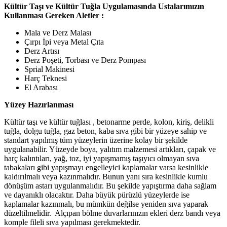
Kültür Taşı ve Kültür Tuğla Uygulamasında Ustalarımızın
Kullanması Gereken Aletler :
Mala ve Derz Malası
Çırpı İpi veya Metal Çıta
Derz Artısı
Derz Poşeti, Torbası ve Derz Pompası
Sprial Makinesi
Harç Teknesi
El Arabası
Yüzey Hazırlanması
Kültür taşı ve kültür tuğlası , betonarme perde, kolon, kiriş, delikli
tuğla, dolgu tuğla, gaz beton, kaba sıva gibi bir yüzeye sahip ve
standart yapılmış tüm yüzeylerin üzerine kolay bir şekilde
uygulanabilir. Yüzeyde boya, yalıtım malzemesi artıkları, çapak ve
harç kalıntıları, yağ, toz, iyi yapışmamış taşıyıcı olmayan sıva
tabakaları gibi yapışmayı engelleyici kaplamalar varsa kesinlikle
kaldırılmalı veya kazınmalıdır. Bunun yanı sıra kesinlikle kumlu
dönüşüm astarı uygulanmalıdır. Bu şekilde yapıştırma daha sağlam
ve dayanıklı olacaktır. Daha büyük pürüzlü yüzeylerde ise
kaplamalar kazınmalı, bu mümkün değilse yeniden sıva yaparak
düzeltilmelidir. Alçıpan bölme duvarlarınızın ekleri derz bandı veya
komple fileli sıva yapılması gerekmektedir.