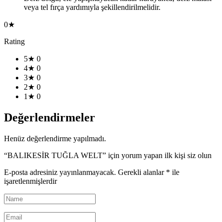
veya tel fırça yardımıyla şekillendirilmelidir.
0★
Rating
5★
0
4★
0
3★
0
2★
0
1★
0
Değerlendirmeler
Henüz değerlendirme yapılmadı.
“BALIKESİR TUĞLA WELT” için yorum yapan ilk kişi siz olun
E-posta adresiniz yayınlanmayacak.
Gerekli alanlar
*
ile
işaretlenmişlerdir