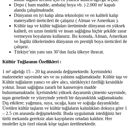
Depo ( ham madde, ambalaj boya vb. ) 2.000 m² kapalı
alanda çalışılmaktadır.
Dünyanın en iyi kalıp alma teknolojisi ve en kaliteli kalıp
materyalleri üreticileri ile çalışırız ( Alman ve Amerikan ).
Kültür taşı ve kültür tuğlaları üretiminde dünyanın en yüksek
kaliteli, en uzun ömürlü ve insan sağlığına hiçbir şekilde zarar
vermeyen boyalarını kullanırız. Bu konuda, Alman, Amerikan
ve İngiliz ülkelerinden dünyanın en prestijli boya üreticileri ile
çalışırız.
Türkiye’nin yanı sıra 30’dan fazla ülkeye ihracat.
Kültür Tuğlasının Özellikleri :
1 m² ağırlığı 15 – 20 kg arasında değişmektedir. İçerisindeki
malzemeler sayesinde ses ve ısı yalıtımı sağlamaktadır. Kültür taşı ve
Kültür tuğlaların yanıcı ve alev alıcı, sürükleyici özelliği kesinlikle
yoktur. İnsan sağlığına zararlı bir kanserojen madde
bulunmamaktadır. İçerisindeki yüksek dayanımlı çimento sayesinde,
taşın genelinde ve yüzeyinde yeterli bir dayanıklılık sağlamaktadır.
Dış etkilere; yağmura, suya, sıcağa, kara ve soğuğa dayanıklıdır.
Üretilen kültür taşların ve kültür tuğlaların kalınlıkları dokuya göre 1
– 2.5 cm arasında değişmektedir. Buda uygulamak istediğiniz her
türlü mekanda gereksiz alan kayıplarını ortadan kaldırır. Her
modeller için özel olarak köşe taşları üretilmektedir.