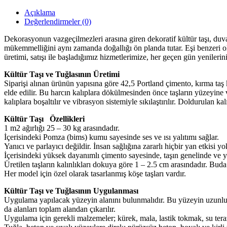
Açıklama
Değerlendirmeler (0)
Dekorasyonun vazgeçilmezleri arasına giren dekoratif kültür taşı, duv
mükemmelliğini aynı zamanda doğallığı ön planda tutar. Eşi benzeri olm
üretimi, satışı ile başladığımız hizmetlerimize, her geçen gün yenile
Kültür Taşı ve Tuğlasının Üretimi
Siparişi alınan ürünün yapısına göre 42,5 Portland çimento, kırma taş
elde edilir. Bu harcın kalıplara dökülmesinden önce taşların yüzeyine v
kalıplara boşaltılır ve vibrasyon sistemiyle sıkılaştırılır. Doldurulan ka
Kültür Taşı Özellikleri
1 m2 ağırlığı 25 – 30 kg arasındadır.
İçerisindeki Pomza (bims) kumu sayesinde ses ve ısı yalıtımı sağlar.
Yanıcı ve parlayıcı değildir. İnsan sağlığına zararlı hiçbir yan etkisi yo
İçerisindeki yüksek dayanımlı çimento sayesinde, taşın genelinde ve yü
Üretilen taşların kalınlıkları dokuya göre 1 – 2.5 cm arasındadır. Bud
Her model için özel olarak tasarlanmış köşe taşları vardır.
Kültür Taşı ve Tuğlasının Uygulanması
Uygulama yapılacak yüzeyin alanını bulunmalıdır. Bu yüzeyin uzunluğu
da alanları toplam alandan çıkarılır.
Uygulama için gerekli malzemeler; kürek, mala, lastik tokmak, su teraz