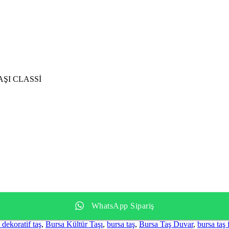
ŞI CLASSİ
WhatsApp Sipariş
 dekoratif taş
,
Bursa Kültür Taşı
,
bursa taş
,
Bursa Taş Duvar
,
bursa taş 