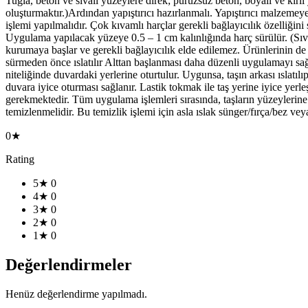
Tuğla, beton ve sıvalı yüzeylere direk; pürüzsüz beton, boyalı ve kirli
oluşturmaktır.)Ardından yapıştırıcı hazırlanmalı. Yapıştırıcı malzemeye
işlemi yapılmalıdır. Çok kıvamlı harçlar gerekli bağlayıcılık özelliğin
Uygulama yapılacak yüzeye 0.5 – 1 cm kalınlığında harç sürülür. (Sıva
kurumaya başlar ve gerekli bağlayıcılık elde edilemez. Ürünlerinin de 
sürmeden önce ıslatılır Alttan başlanması daha düzenli uygulamayı sağ
niteliğinde duvardaki yerlerine oturtulur. Uygunsa, taşın arkası ıslatılı
duvara iyice oturması sağlanır. Lastik tokmak ile taş yerine iyice yerleş
gerekmektedir. Tüm uygulama işlemleri sırasında, taşların yüzeylerine
temizlenmelidir. Bu temizlik işlemi için asla ıslak sünger/fırça/bez veya
0★
Rating
5★
0
4★
0
3★
0
2★
0
1★
0
Değerlendirmeler
Henüz değerlendirme yapılmadı.