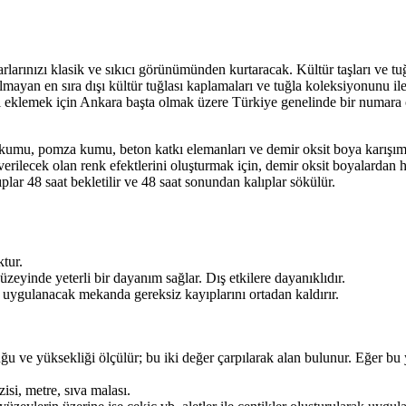
arlarınızı klasik ve sıkıcı görünümünden kurtaracak. Kültür taşları ve t
ayan en sıra dışı kültür tuğlası kaplamaları ve tuğla koleksiyonunu ile 
rini eklemek için Ankara başta olmak üzere Türkiye genelinde bir numara
 kumu, pomza kumu, beton katkı elemanları ve demir oksit boya karışımın
erilecek olan renk efektlerini oluşturmak için, demir oksit boyalardan h
lıplar 48 saat bekletilir ve 48 saat sonundan kalıplar sökülür.
ktur.
zeyinde yeterli bir dayanım sağlar. Dış etkilere dayanıklıdır.
a uygulanacak mekanda gereksiz kayıplarını ortadan kaldırır.
 ve yüksekliği ölçülür; bu iki değer çarpılarak alan bulunur. Eğer bu y
isi, metre, sıva malası.