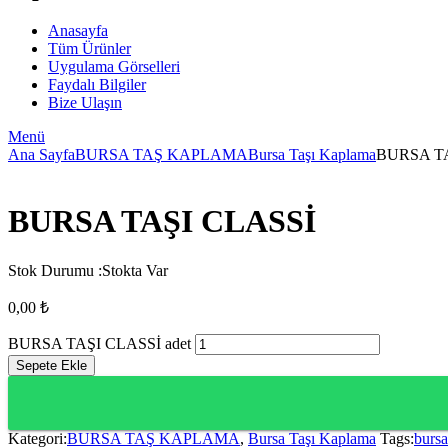
Anasayfa
Tüm Ürünler
Uygulama Görselleri
Faydalı Bilgiler
Bize Ulaşın
Menü
Ana Sayfa
BURSA TAŞ KAPLAMA
Bursa Taşı Kaplama
BURSA TA
BURSA TAŞI CLASSİ
Stok Durumu :
Stokta Var
0,00
₺
BURSA TAŞI CLASSİ adet
Sepete Ekle
Kategori:
BURSA TAŞ KAPLAMA
,
Bursa Taşı Kaplama
Tags:
bursa