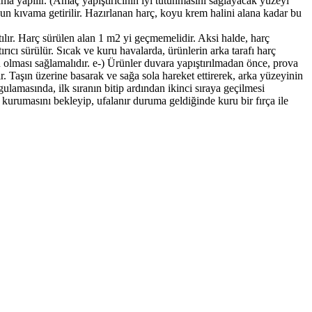
lama yapılır. (Amaç yapıştırıcının iyi tutunmasını sağlayacak yüzeyi
ygun kıvama getirilir. Hazırlanan harç, koyu krem halini alana kadar bu
ılır. Harç sürülen alan 1 m2 yi geçmemelidir. Aksi halde, harç
ıcı sürülür. Sıcak ve kuru havalarda, ürünlerin arka tarafı harç
 olması sağlamalıdır. e-) Ürünler duvara yapıştırılmadan önce, prova
lır. Taşın üzerine basarak ve sağa sola hareket ettirerek, arka yüzeyinin
ygulamasında, ilk sıranın bitip ardından ikinci sıraya geçilmesi
kurumasını bekleyip, ufalanır duruma geldiğinde kuru bir fırça ile