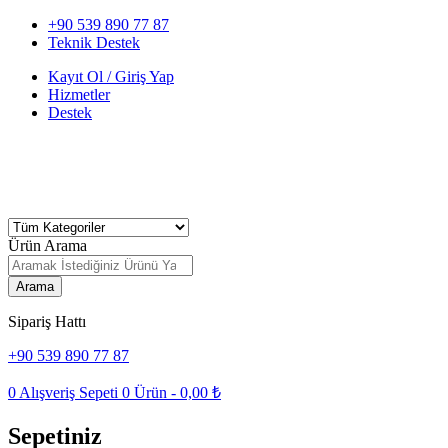
+90 539 890 77 87
Teknik Destek
Kayıt Ol / Giriş Yap
Hizmetler
Destek
Ürün Arama
Arama
Sipariş Hattı
+90 539 890 77 87
0
Alışveriş Sepeti
0
Ürün -
0,00
₺
Sepetiniz