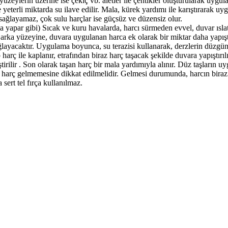
 yüzeylerin üzerine ise çekiç vb. aletler ile çentikler oluşturularak uygu
 yeterli miktarda su ilave edilir. Mala, kürek yardımı ile karıştırarak u
i sağlayamaz, çok sulu harçlar ise güçsüz ve düzensiz olur.
 yapar gibi) Sıcak ve kuru havalarda, harcı sürmeden evvel, duvar ıslat
arka yüzeyine, duvara uygulanan harca ek olarak bir miktar daha yapıştır
layacaktır. Uygulama boyunca, su terazisi kullanarak, derzlerin düzgün
p harç ile kaplanır, etrafından biraz harç taşacak şekilde duvara yapıştırı
tirilir . Son olarak taşan harç bir mala yardımıyla alınır. Düz taşların u
 harç gelmemesine dikkat edilmelidir. Gelmesi durumunda, harcın biraz 
 sert tel fırça kullanılmaz.