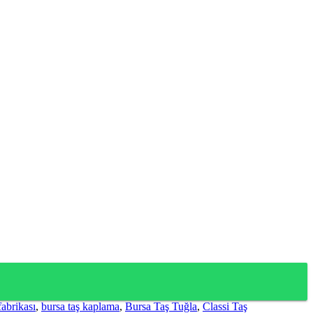
fabrikası
,
bursa taş kaplama
,
Bursa Taş Tuğla
,
Classi Taş