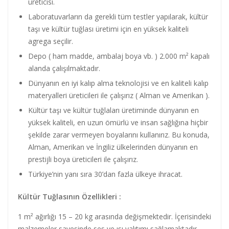
üreticisi.
Laboratuvarların da gerekli tüm testler yapılarak, kültür
taşı ve kültür tuğlası üretimi için en yüksek kaliteli
agrega seçilir.
Depo ( ham madde, ambalaj boya vb. ) 2.000 m² kapalı
alanda çalışılmaktadır.
Dünyanın en iyi kalıp alma teknolojisi ve en kaliteli kalıp
materyalleri üreticileri ile çalışırız ( Alman ve Amerikan ).
Kültür taşı ve kültür tuğlaları üretiminde dünyanın en
yüksek kaliteli, en uzun ömürlü ve insan sağlığına hiçbir
şekilde zarar vermeyen boyalarını kullanırız. Bu konuda,
Alman, Amerikan ve İngiliz ülkelerinden dünyanın en
prestijli boya üreticileri ile çalışırız.
Türkiye’nin yanı sıra 30’dan fazla ülkeye ihracat.
Kültür Tuğlasının Özellikleri :
1 m² ağırlığı 15 – 20 kg arasında değişmektedir. İçerisindeki
malzemeler sayesinde ses ve ısı yalıtımı sağlamaktadır.