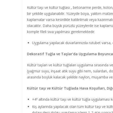
Kültür taşı ve kültür tuğlası , betonarme perde, kolon,
bir şekilde uygulanabilir. Yüzeyde boya, yalıtım malzem
kaplamalar varsa kesinlikle kaldırılmalı veya kazınma
olacaktır. Daha büyük pürüzlü yüzeylerde ise kaplama
komple fileli sıva yapılması gerekmektedir.
Uygulama yapılacak duvarlarınızda rutubet varsa, 
Dekoratif Tuğla ve Taşlar’da Uygulama Boyunca
Kültür taşları ve kültür tuğlaları uygulama sırasında 
(yağmur suyu, inşaat atık suyu gibi nem, sulardan, do
arasında boşluk kalacak şekilde naylon, muşamba ve b
Kültür taşı ve Kültür Tuğlada Hava Koşulları, Diğ
+4º altında kültür taşı ve kültür tuğla uygulaması k
Kış aylarında yapılacak olan tüm kültür taşı ve kü
dolayı derz dolgu uygulama işlemi 1-2 gün sonra b