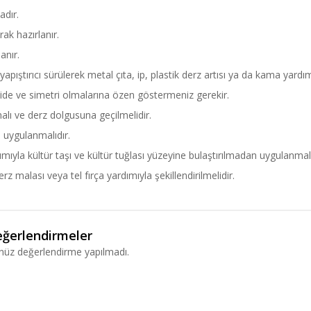
adır.
ak hazırlanır.
anır.
yapıştırıcı sürülerek metal çıta, ip, plastik derz artısı ya da kama yardı
zide ve simetri olmalarına özen göstermeniz gerekir.
malı ve derz dolgusuna geçilmelidir.
 uygulanmalıdır.
ıyla kültür taşı ve kültür tuğlası yüzeyine bulaştırılmadan uygulanmalı
malası veya tel fırça yardımıyla şekillendirilmelidir.
ğerlendirmeler
nüz değerlendirme yapılmadı.