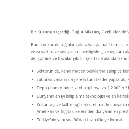
Bir Kutunun İçerdiği Tuğla Miktarı, Özellikler de 
Bursa dekoratif tuğlalar çok fazlasıyla hafif olması,
ve ısı yalıtım ve ses yalıtımı özelliğiyle iç ve dış tüm
de, şömine ve bacalar gibi bir çok fazla alanda trend
Sektörün de, kendi maden ocaklarına sahip ve kendi 
Laboratuvarların da gerekli tüm testler yapılarak, kü
Depo ( ham madde, ambalaj boya vb. ) 2.000 m² ka
Dünyanın en iyi kalıp alma teknolojisi ve en kaliteli 
Kültür taşı ve kültür tuğlaları üretiminde dünyanın
Amerikan ve İngiliz ülkelerinden dünyanın en prestijli
Türkiye’nin yanı sıra 30’dan fazla ülkeye ihracat.