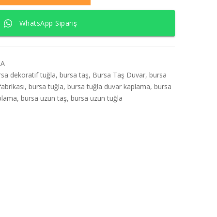
WhatsApp Sipariş
LA
rsa dekoratif tuğla
,
bursa taş
,
Bursa Taş Duvar
,
bursa
fabrikası
,
bursa tuğla
,
bursa tuğla duvar kaplama
,
bursa
aplama
,
bursa uzun taş
,
bursa uzun tuğla