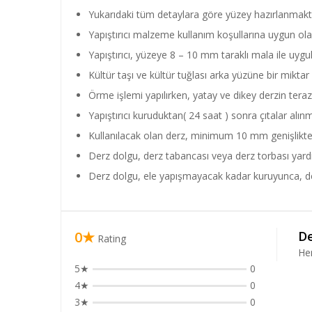
Yukarıdaki tüm detaylara göre yüzey hazırlanmakt
Yapıştırıcı malzeme kullanım koşullarına uygun olar
Yapıştırıcı, yüzeye 8 – 10 mm taraklı mala ile uygul
Kültür taşı ve kültür tuğlası arka yüzüne bir miktar 
Örme işlemi yapılırken, yatay ve dikey derzin tera
Yapıştırıcı kuruduktan( 24 saat ) sonra çıtalar alın
Kullanılacak olan derz, minimum 10 mm genişlikte
Derz dolgu, derz tabancası veya derz torbası yardım
Derz dolgu, ele yapışmayacak kadar kuruyunca, derz 
0★
De
Rating
He
5★
0
4★
0
3★
0