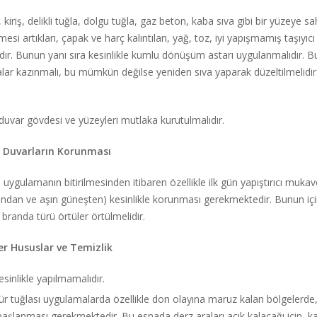
 kiriş, delikli tuğla, dolgu tuğla, gaz beton, kaba sıva gibi bir yüzeye 
esi artıkları, çapak ve harç kalıntıları, yağ, toz, iyi yapışmamış taşıyıc
lıdır. Bunun yanı sıra kesinlikle kumlu dönüşüm astarı uygulanmalıdır. 
lar kazınmalı, bu mümkün değilse yeniden sıva yaparak düzeltilmelidir.
duvar gövdesi ve yüzeyleri mutlaka kurutulmalıdır.
 Duvarların Korunması
ve uygulamanın bitirilmesinden itibaren özellikle ilk gün yapıştırıcı mu
ndan ve aşırı güneşten) kesinlikle korunması gerekmektedir. Bunun için 
randa türü örtüler örtülmelidir.
er Hususlar ve Temizlik
esinlikle yapılmamalıdır.
ltür tuğlası uygulamalarda özellikle don olayına maruz kalan bölgelerd
aşlanması gerekmektedir. Bu esnada derz araları açık kalacağı için, 