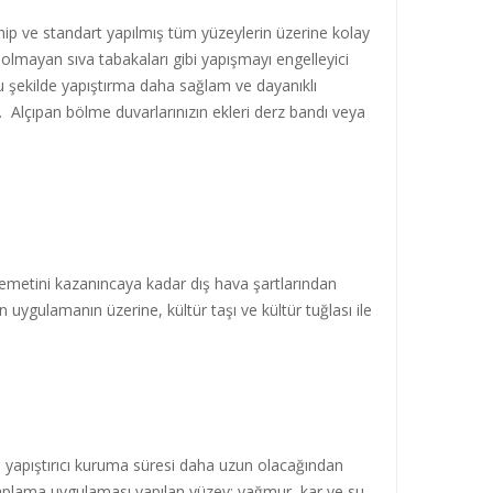
sahip ve standart yapılmış tüm yüzeylerin üzerine kolay
ı olmayan sıva tabakaları gibi yapışmayı engelleyici
Bu şekilde yapıştırma daha sağlam ve dayanıklı
 Alçıpan bölme duvarlarınızın ekleri derz bandı veya
kavemetini kazanıncaya kadar dış hava şartlarından
uygulamanın üzerine, kültür taşı ve kültür tuğlası ile
e, yapıştırıcı kuruma süresi daha uzun olacağından
kaplama uygulaması yapılan yüzey; yağmur, kar ve su