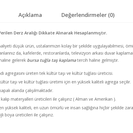
Açıklama
Değerlendirmeler (0)
Verilen Derz Aralığı Dikkate Alınarak Hesaplanmıştır.
 maliyeti düşük ürün, ustalarımızın kolay bir şekilde uygulayabilmesi, 
 alanlarınız da, kafelerde, restoranlarda, televizyon arkası duvar kaplamal
 haline gelerek
bursa tuğla taş kaplama
tercih haline gelmiştir.
agregasını üreten tek kültür taşı ve kültür tuğlası üreticisi.
ltür taşı ve kültür tuğlası üretimi için en yüksek kaliteli agrega seçilir.
palı alanda çalışılmaktadır.
kalıp materyalleri üreticileri ile çalışırız ( Alman ve Amerikan ).
 en yüksek kaliteli, en uzun ömürlü ve insan sağlığına hiçbir şekilde za
 boya üreticileri ile çalışırız.