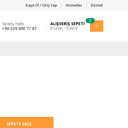
Kayıt Ol / Giriş Yap
Hizmetler
Destek
0
Sipariş Hattı
ALIŞVERIŞ SEPETI
0
Ürün -
0,00
₺
+90 539 890 77 87
SEPETE EKLE