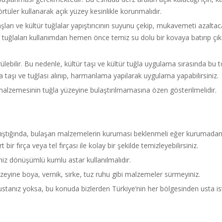
tüler kullanarak açık yüzey kesinlikle korunmalıdır.
ları ve kültür tuğlalar yapıştırıcının suyunu çekip, mukavemeti azaltaca
ltür tuğlaları kullanımdan hemen önce temiz su dolu bir kovaya batırıp 
görülebilir. Bu nedenle, kültür taşı ve kültür tuğla uygulama sırasında bu
 taşı ve tuğlası alınıp, harmanlama yapılarak uygulama yapabilirsiniz.
alzemesinin tuğla yüzeyine bulaştırılmamasına özen gösterilmelidir.
laştığında, bulaşan malzemelerin kuruması beklenmeli eğer kurumadan ı
bir fırça veya tel fırçası ile kolay bir şekilde temizleyebilirsiniz.
ğimiz dönüşümlü kumlu astar kullanılmalıdır.
zeyine boya, vernik, sirke, tuz ruhu gibi malzemeler sürmeyiniz.
ustanız yoksa, bu konuda bizlerden Türkiye’nin her bölgesinden usta iste