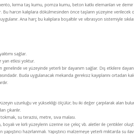
imento, kırma taş kumu, pomza kumu, beton katkı elemanları ve demir o
ir. Bu harcın kalıplara dökülmesinden önce taşların yüzeyine verilecek o
ygulanır. Ana harç bu kalıplara boşaltılır ve vibrasyon sistemiyle sıkılaşt
alıtımı sağlar.
ir yan etkisi yoktur.
 genelinde ve yüzeyinde yeterli bir dayanım sağlar. Dış etkilere dayanık
arasındadır. Buda uygulanacak mekanda gereksiz kayıplarını ortadan kaldı
rdır.
üzeyin uzunluğu ve yüksekliği ölçülür; bu iki değer çarpılarak alan bul
n çıkarılır.
 tokmak, su terazisi, metre, sıva malası.
boyalı ve kirli yüzeylerin üzerine ise çekiç vb. aletler ile çentikler oluş
apıştırıcı hazırlanmalı. Yapıştırıcı malzemeye yeterli miktarda su ilave