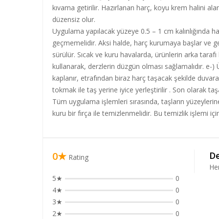
kıvama getirilir. Hazırlanan harç, koyu krem halini ala
düzensiz olur.
Uygulama yapılacak yüzeye 0.5 – 1 cm kalınlığında harç
geçmemelidir. Aksi halde, harç kurumaya başlar ve ger
sürülür. Sıcak ve kuru havalarda, ürünlerin arka tara
kullanarak, derzlerin düzgün olması sağlamalıdır. e-) Ü
kaplanır, etrafından biraz harç taşacak şekilde duvara 
tokmak ile taş yerine iyice yerleştirilir . Son olarak t
Tüm uygulama işlemleri sırasında, taşların yüzeyleri
kuru bir fırça ile temizlenmelidir. Bu temizlik işlemi iç
0★
De
Rating
He
5★
0
4★
0
3★
0
2★
0