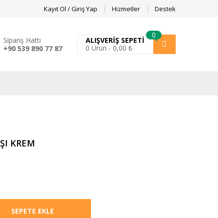
Kayıt Ol / Giriş Yap
Hizmetler
Destek
0
Sipariş Hattı
ALIŞVERIŞ SEPETI
0
Ürün -
0,00
₺
+90 539 890 77 87
ŞI KREM
SEPETE EKLE