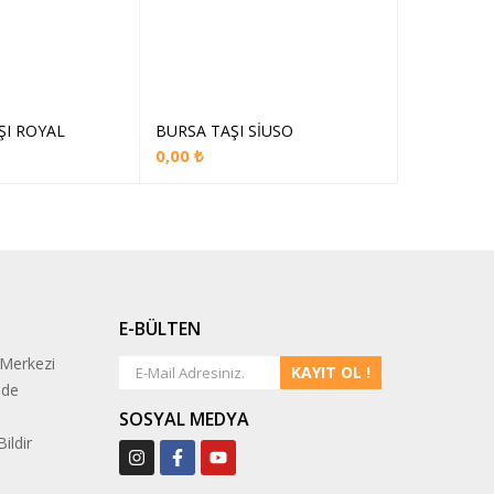
ŞI ROYAL
BURSA TAŞI SİUSO
İSTANBUL 
epete Ekle
Sepete Ekle
0,00
₺
0,00
₺
E-BÜLTEN
 Merkezi
KAYIT OL !
ade
SOSYAL MEDYA
ildir