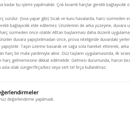
na kadar bu işlemi yapılmalıdır. Çok kıvamlı harçlar gerekli bağlayıcılık
 sürülür. (Sıva yapar gibi) Sıcak ve kuru havalarda, harcı sürmeden evve
ekli bağlayıcılık elde edilemez. Ürünlerinin de arka yüzeyine, duvara u
fı harç sürmeden önce ıslatılır Alttan başlanması daha düzenli uygulam
rünler duvara yapıştırılmadan önce, prova niteliğinde duvardaki yerlerine
yapıştırılır. Taşın üzerine basarak ve sağa sola hareket ettirerek, arka
aşan harç bir mala yardımıyla alınır. Düz taşların uygulamasında, ilk sıra
ne harç gelmemesine dikkat edilmelidir. Gelmesi durumunda, harcın bir
in asla ıslak sünger/fırça/bez veya sert tel fırça kullanılmaz.
ğerlendirmeler
nüz değerlendirme yapılmadı.