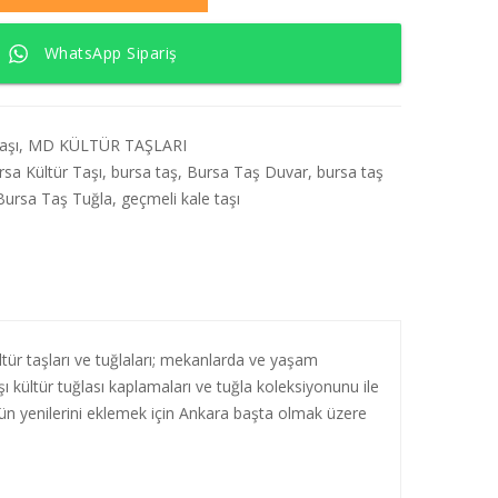
WhatsApp Sipariş
aşı
,
MD KÜLTÜR TAŞLARI
rsa Kültür Taşı
,
bursa taş
,
Bursa Taş Duvar
,
bursa taş
Bursa Taş Tuğla
,
geçmeli kale taşı
ltür taşları ve tuğlaları; mekanlarda ve yaşam
 kültür tuğlası kaplamaları ve tuğla koleksiyonunu ile
 gün yenilerini eklemek için Ankara başta olmak üzere