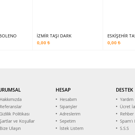
 BOLENO
İZMİR TAŞI DARK
ESKİŞEHİR TA
ete Ekle
Sepete Ekle
S
0,00
₺
0,00
₺
URUMSAL
HESAP
DESTEK
Hakkımızda
Hesabım
Yardım
Referanslar
Siparişler
Ücret İ
Gizlilik Politikası
Adreslerim
Rehber
Şartlar ve Koşullar
Sepetim
Spam'ı B
Bize Ulaşın
İstek Listem
S.S.S