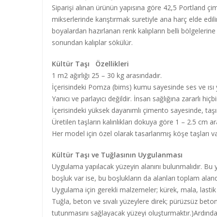
Siparişi alınan ürünün yapısına göre 42,5 Portland ç
mikserlerinde karıştırmak suretiyle ana harç elde edil
boyalardan hazırlanan renk kalıpların belli bölgelerine u
sonundan kalıplar sökülür.
Kültür Taşı Özellikleri
1 m2 ağırlığı 25 – 30 kg arasındadır.
İçerisindeki Pomza (bims) kumu sayesinde ses ve ısı y
Yanıcı ve parlayıcı değildir. İnsan sağlığına zararlı hiçb
İçerisindeki yüksek dayanımlı çimento sayesinde, taşın
Üretilen taşların kalınlıkları dokuya göre 1 – 2.5 cm 
Her model için özel olarak tasarlanmış köşe taşları va
Kültür Taşı ve Tuğlasının Uygulanması
Uygulama yapılacak yüzeyin alanını bulunmalıdır. Bu y
boşluk var ise, bu boşlukların da alanları toplam alanda
Uygulama için gerekli malzemeler; kürek, mala, lastik
Tuğla, beton ve sıvalı yüzeylere direk; pürüzsüz beton, 
tutunmasını sağlayacak yüzeyi oluşturmaktır.)Ardından y