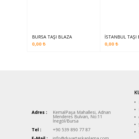
BURSA TAŞI BLAZA
İSTANBUL TAŞI
Sepete Ekle
Sep
0,00
₺
0,00
₺
K
Adres :
KemalPaşa Mahallesi, Adnan
Menderes Bulvarı, No:11
İnegöl/Bursa
Tel :
+90 539 890 77 87
E-Mail :
info@duvartaskaplama.com