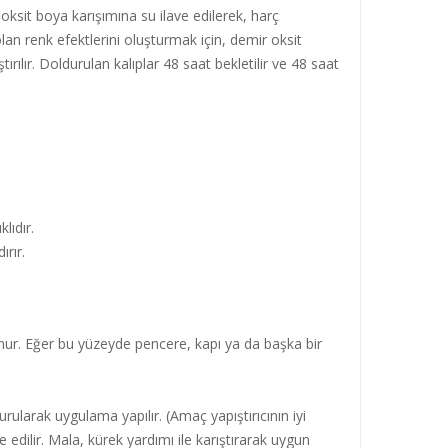
ksit boya karışımına su ilave edilerek, harç
lan renk efektlerini oluşturmak için, demir oksit
ırılır. Doldurulan kalıplar 48 saat bekletilir ve 48 saat
lıdır.
rır.
unur. Eğer bu yüzeyde pencere, kapı ya da başka bir
turularak uygulama yapılır. (Amaç yapıştırıcının iyi
 edilir. Mala, kürek yardımı ile karıştırarak uygun