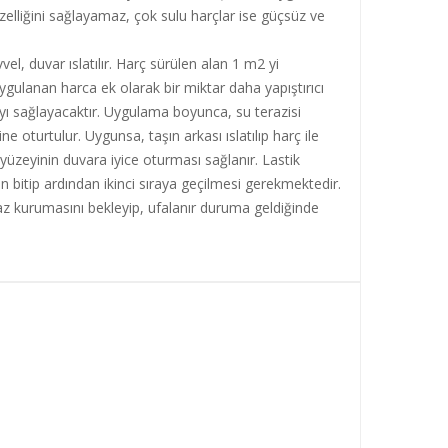
 özelliğini sağlayamaz, çok sulu harçlar ise güçsüz ve
l, duvar ıslatılır. Harç sürülen alan 1 m2 yi
ygulanan harca ek olarak bir miktar daha yapıştırıcı
ayı sağlayacaktır. Uygulama boyunca, su terazisi
 oturtulur. Uygunsa, taşın arkası ıslatılıp harç ile
 yüzeyinin duvara iyice oturması sağlanır. Lastik
nın bitip ardından ikinci sıraya geçilmesi gerekmektedir.
az kurumasını bekleyip, ufalanır duruma geldiğinde