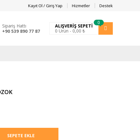
Kayıt Ol / Giriş Yap
Hizmetler
Destek
0
Sipariş Hattı
ALIŞVERIŞ SEPETI
0
Ürün -
0,00
₺
+90 539 890 77 87
OZOK
SEPETE EKLE