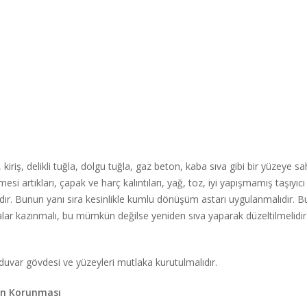
 kiriş, delikli tuğla, dolgu tuğla, gaz beton, kaba sıva gibi bir yüzeye 
esi artıkları, çapak ve harç kalıntıları, yağ, toz, iyi yapışmamış taşıyıc
lıdır. Bunun yanı sıra kesinlikle kumlu dönüşüm astarı uygulanmalıdır. 
lar kazınmalı, bu mümkün değilse yeniden sıva yaparak düzeltilmelidir.
duvar gövdesi ve yüzeyleri mutlaka kurutulmalıdır.
ın Korunması