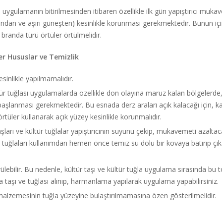
ve uygulamanın bitirilmesinden itibaren özellikle ilk gün yapıştırıcı mu
ndan ve aşırı güneşten) kesinlikle korunması gerekmektedir. Bunun için 
randa türü örtüler örtülmelidir.
er Hususlar ve Temizlik
esinlikle yapılmamalıdır.
ltür tuğlası uygulamalarda özellikle don olayına maruz kalan bölgelerd
aşlanması gerekmektedir. Bu esnada derz araları açık kalacağı için, 
tüler kullanarak açık yüzey kesinlikle korunmalıdır.
ları ve kültür tuğlalar yapıştırıcının suyunu çekip, mukavemeti azaltaca
ltür tuğlaları kullanımdan hemen önce temiz su dolu bir kovaya batırıp 
görülebilir. Bu nedenle, kültür taşı ve kültür tuğla uygulama sırasında bu
 taşı ve tuğlası alınıp, harmanlama yapılarak uygulama yapabilirsiniz.
alzemesinin tuğla yüzeyine bulaştırılmamasına özen gösterilmelidir.