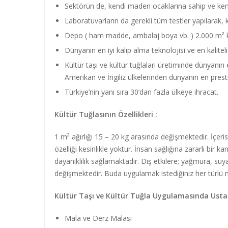
Sektörün de, kendi maden ocaklarına sahip ve kendi 
Laboratuvarların da gerekli tüm testler yapılarak, kü
Depo ( ham madde, ambalaj boya vb. ) 2.000 m² ka
Dünyanın en iyi kalıp alma teknolojisi ve en kaliteli 
Kültür taşı ve kültür tuğlaları üretiminde dünyanın
Amerikan ve İngiliz ülkelerinden dünyanın en prestijli
Türkiye’nin yanı sıra 30’dan fazla ülkeye ihracat.
Kültür Tuğlasının Özellikleri :
1 m² ağırlığı 15 – 20 kg arasında değişmektedir. İçerisi
özelliği kesinlikle yoktur. İnsan sağlığına zararlı bi
dayanıklılık sağlamaktadır. Dış etkilere; yağmura, suya
değişmektedir. Buda uygulamak istediğiniz her türlü me
Kültür Taşı ve Kültür Tuğla Uygulamasında Ustal
Mala ve Derz Malası