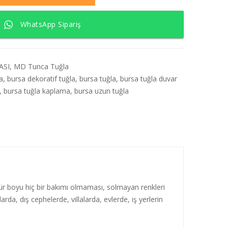
WhatsApp Sipariş
ASI
,
MD Tunca Tuğla
a
,
bursa dekoratif tuğla
,
bursa tuğla
,
bursa tuğla duvar
,
bursa tuğla kaplama
,
bursa uzun tuğla
ömür boyu hiç bir bakımı olmaması, solmayan renkleri
arda, dış cephelerde, villalarda, evlerde, iş yerlerin