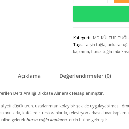
Kategori:
MD KÜLTÜR TUĞL
Tags:
afşin tuğla
,
ankara tuğl
kaplama
,
bursa tuğla fabrikası
Açıklama
Değerlendirmeler (0)
Verilen Derz Aralığı Dikkate Alınarak Hesaplanmıştır.
 maliyeti düşük ürün, ustalarımızın kolay bir şekilde uygulayabilmesi, 
 alanlarınız da, kafelerde, restoranlarda, televizyon arkası duvar kaplamal
 haline gelerek
bursa tuğla kaplama
tercih haline gelmiştir.