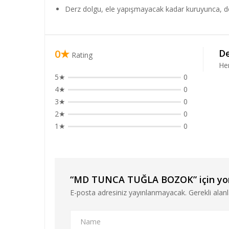
Derz dolgu, ele yapışmayacak kadar kuruyunca, derz 
0★
De
Rating
He
5★
0
4★
0
3★
0
2★
0
1★
0
“MD TUNCA TUĞLA BOZOK” için yorum
E-posta adresiniz yayınlanmayacak.
Gerekli alan