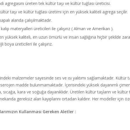
agregasını üreten tek kültür taşı ve kültür tuğlası üreticisi.
ltür taşı ve kültür tuğlası üretimi için en yüksek kaliteli agrega seçilir.
palı alanda çalışılmaktadır.
kalıp materyalleri üreticileri ile çalışırız ( Alman ve Amerikan ).
 en yüksek kaliteli, en uzun ömürlü ve insan sağlığına hiçbir şekilde za
 boya üreticileri ile çalışırız.
ndeki malzemeler sayesinde ses ve ısı yalıtımı sağlamaktadır. Kültür taşı
r kanserojen madde bulunmamaktadır. İçerisindeki yüksek dayanımlı çimen
, sıcağa, kara ve soğuğa dayanıklıdır. Üretilen kültür taşların ve kültür 
kanda gereksiz alan kayıplarını ortadan kaldırır. Her modeller için öze
arımızın Kullanması Gereken Aletler :