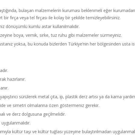
laştığında, bulaşan malzemelerin kuruması beklenmeli eğer kurumadan ı
bir fırça veya tel fırçası ile kolay bir şekilde temizleyebilirsiniz.
ğimiz dönüşümlü kumlu astar kullanılmalıdır.
zeyine boya, vernik, sirke, tuz ruhu gibi malzemeler sürmeyiniz.
ustanız yoksa, bu konuda bizlerden Türkiye’nin her bölgesinden usta iste
adır.
ak hazırlanır.
anır.
yapıştırıcı sürülerek metal çıta, ip, plastik derz artısı ya da kama yardı
zide ve simetri olmalarına özen göstermeniz gerekir.
malı ve derz dolgusuna geçilmelidir.
 uygulanmalıdır.
ıyla kültür taşı ve kültür tuğlası yüzeyine bulaştırılmadan uygulanmalı