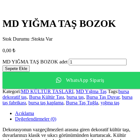
MD YIĞMA TAŞ BOZOK
Stok Durumu :
Stokta Var
0,00
₺
MD YIĞMA TAŞ BOZOK adet
Sepete Ekle
WhatsApp Sipariş
Kategori:
MD KÜLTÜR TAŞLARI
,
MD Yığma Taş
Tags:
bursa
dekoratif taş
,
Bursa Kültür Taşı
,
bursa taş
,
Bursa Taş Duvar
,
bursa
taş fabrikası
,
bursa taş kaplama
,
Bursa Taş Tuğla
,
yığma taş
Açıklama
Değerlendirmeler (0)
Dekorasyonun vazgeçilmezleri arasına giren dekoratif kültür taşı,
duvarlarınızı klasik ve sıkıcı görünümünden kurtaracak. Kültür