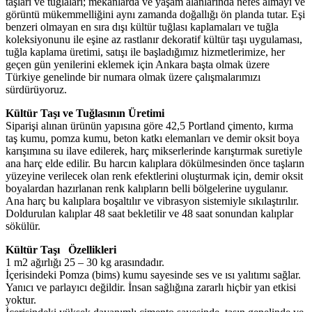
taşları ve tuğlaları; mekanlarda ve yaşam alanlarında nefes almayı ve
görüntü mükemmelliğini aynı zamanda doğallığı ön planda tutar. Eşi
benzeri olmayan en sıra dışı kültür tuğlası kaplamaları ve tuğla
koleksiyonunu ile eşine az rastlanır dekoratif kültür taşı uygulaması,
tuğla kaplama üretimi, satışı ile başladığımız hizmetlerimize, her
geçen gün yenilerini eklemek için Ankara başta olmak üzere
Türkiye genelinde bir numara olmak üzere çalışmalarımızı
sürdürüyoruz.
Kültür Taşı ve Tuğlasının Üretimi
Siparişi alınan ürünün yapısına göre 42,5 Portland çimento, kırma
taş kumu, pomza kumu, beton katkı elemanları ve demir oksit boya
karışımına su ilave edilerek, harç mikserlerinde karıştırmak suretiyle
ana harç elde edilir. Bu harcın kalıplara dökülmesinden önce taşların
yüzeyine verilecek olan renk efektlerini oluşturmak için, demir oksit
boyalardan hazırlanan renk kalıpların belli bölgelerine uygulanır.
Ana harç bu kalıplara boşaltılır ve vibrasyon sistemiyle sıkılaştırılır.
Doldurulan kalıplar 48 saat bekletilir ve 48 saat sonundan kalıplar
sökülür.
Kültür Taşı Özellikleri
1 m2 ağırlığı 25 – 30 kg arasındadır.
İçerisindeki Pomza (bims) kumu sayesinde ses ve ısı yalıtımı sağlar.
Yanıcı ve parlayıcı değildir. İnsan sağlığına zararlı hiçbir yan etkisi
yoktur.