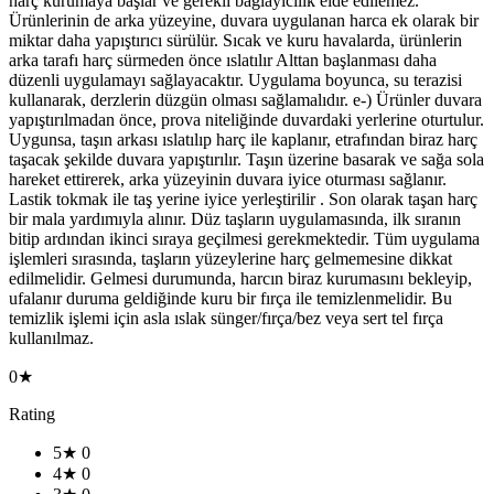
harç kurumaya başlar ve gerekli bağlayıcılık elde edilemez.
Ürünlerinin de arka yüzeyine, duvara uygulanan harca ek olarak bir
miktar daha yapıştırıcı sürülür. Sıcak ve kuru havalarda, ürünlerin
arka tarafı harç sürmeden önce ıslatılır Alttan başlanması daha
düzenli uygulamayı sağlayacaktır. Uygulama boyunca, su terazisi
kullanarak, derzlerin düzgün olması sağlamalıdır. e-) Ürünler duvara
yapıştırılmadan önce, prova niteliğinde duvardaki yerlerine oturtulur.
Uygunsa, taşın arkası ıslatılıp harç ile kaplanır, etrafından biraz harç
taşacak şekilde duvara yapıştırılır. Taşın üzerine basarak ve sağa sola
hareket ettirerek, arka yüzeyinin duvara iyice oturması sağlanır.
Lastik tokmak ile taş yerine iyice yerleştirilir . Son olarak taşan harç
bir mala yardımıyla alınır. Düz taşların uygulamasında, ilk sıranın
bitip ardından ikinci sıraya geçilmesi gerekmektedir. Tüm uygulama
işlemleri sırasında, taşların yüzeylerine harç gelmemesine dikkat
edilmelidir. Gelmesi durumunda, harcın biraz kurumasını bekleyip,
ufalanır duruma geldiğinde kuru bir fırça ile temizlenmelidir. Bu
temizlik işlemi için asla ıslak sünger/fırça/bez veya sert tel fırça
kullanılmaz.
0★
Rating
5★
0
4★
0