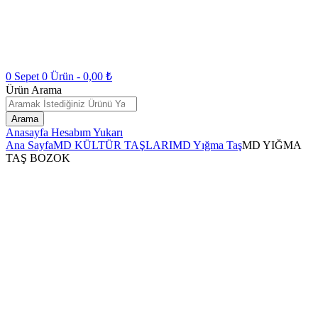
0
Sepet
0
Ürün -
0,00
₺
Ürün Arama
Arama
Anasayfa
Hesabım
Yukarı
Ana Sayfa
MD KÜLTÜR TAŞLARI
MD Yığma Taş
MD YIĞMA
TAŞ BOZOK