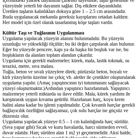
İçerisindeki yüksek dayanımlı çimento sayesinde, taşın genelinde ve
yüzeyinde yeterli bir dayanım sağlar. Dış etkilere dayanıklıdır.
Üretilen taşların kalınlıkları dokuya göre 1 – 2.5 cm arasındadır.
Buda uygulanacak mekanda gereksiz kayıplarını ortadan kaldırır.
Her model için özel olarak tasarlanmış köşe taşları vardır.
Kültür Taşı ve Tuğlasının Uygulanması
Uygulama yapılacak yüzeyin alanını bulunmalıdır. Bu yüzeyin
uzunluğu ve yüksekliği ölçülür; bu iki değer çarpılarak alan bulunur.
Eğer bu yüzeyde pencere, kapı ya da başka bir boşluk var ise, bu
boşlukların da alanları toplam alandan çıkarılır.
Uygulama için gerekli malzemeler; kürek, mala, lastik tokmak, su
terazisi, metre, sıva malası.
Tuğla, beton ve sıvalı yüzeylere direk; pürüzsüz beton, boyalı ve
kirli yüzeylerin üzerine ise çekiç vb. aletler ile çentikler oluşturularak
uygulama yapılır. (Amaç yapıştırıcının iyi tutunmasını sağlayacak
yüzeyi oluşturmaktır.)Ardından yapıştırıcı hazırlanmalı. Yapıştırıcı
malzemeye yeterli miktarda su ilave edilir. Mala, kürek yardımı ile
karıştırarak uygun kıvama getirilir. Hazırlanan harç, koyu krem
halini alana kadar bu işlemi yapılmalıdır. Çok kıvamlı harçlar gerekli
bağlayıcılık özelliğini sağlayamaz, çok sulu harçlar ise güçsüz ve
düzensiz olur.
Uygulama yapılacak yüzeye 0.5 – 1 cm kalınlığında harç sürülür.
(Sıva yapar gibi) Sıcak ve kuru havalarda, harcı sürmeden evvel,
duvar ıslatılır. Harç sürülen alan 1 m2 yi geçmemelidir. Aksi halde,