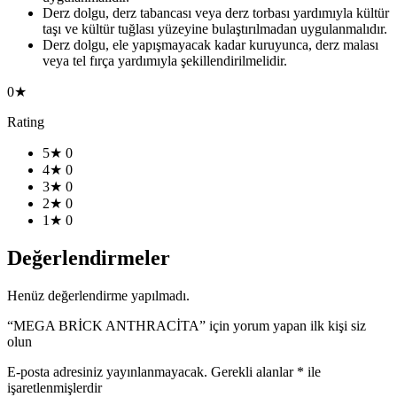
Derz dolgu, derz tabancası veya derz torbası yardımıyla kültür
taşı ve kültür tuğlası yüzeyine bulaştırılmadan uygulanmalıdır.
Derz dolgu, ele yapışmayacak kadar kuruyunca, derz malası
veya tel fırça yardımıyla şekillendirilmelidir.
0★
Rating
5★
0
4★
0
3★
0
2★
0
1★
0
Değerlendirmeler
Henüz değerlendirme yapılmadı.
“MEGA BRİCK ANTHRACİTA” için yorum yapan ilk kişi siz
olun
E-posta adresiniz yayınlanmayacak.
Gerekli alanlar
*
ile
işaretlenmişlerdir