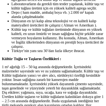
Laboratuvarların da gerekli tüm testler yapılarak, kültür taşı ve
kültür tuğlası üretimi için en yüksek kaliteli agrega seçilir.
Depo ( ham madde, ambalaj boya vb. ) 2.000 m² kapalı
alanda çalışılmaktadır.
Dünyanın en iyi kalıp alma teknolojisi ve en kaliteli kalıp
materyalleri üreticileri ile çalışırız ( Alman ve Amerikan ).
Kültür taşı ve kültür tuğlaları üretiminde dünyanın en yüksek
kaliteli, en uzun ömürlü ve insan sağlığına hiçbir şekilde zarar
vermeyen boyalarını kullanırız. Bu konuda, Alman, Amerikan
ve İngiliz ülkelerinden dünyanın en prestijli boya üreticileri ile
çalışırız.
Türkiye’nin yanı sıra 30’dan fazla ülkeye ihracat.
Kültür Tuğla ve Taşların Özellikleri :
1 m² ağırlığı 15 – 50 kg arasında değişmektedir. İçerisindeki
malzemeler sayesinde ses ve ısı yalıtımı sağlamaktadır. Kültür taşı ve
Kültür tuğlaların yanıcı ve alev alıcı, sürükleyici özelliği kesinlikle
yoktur. İnsan sağlığına zararlı bir kanserojen madde
bulunmamaktadır. İçerisindeki yüksek dayanımlı çimento sayesinde,
taşın genelinde ve yüzeyinde yeterli bir dayanıklılık sağlamaktadır.
Dış etkilere; yağmura, suya, sıcağa, kara ve soğuğa dayanıklıdır.
Üretilen kültür taşların ve kültür tuğlaların kalınlıkları dokuya göre 1
– 2.5 cm arasında değişmektedir. Buda uygulamak istediğiniz her
türlü mekanda gereksiz alan kayıplarını ortadan kaldırır. Her