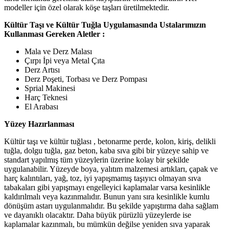
modeller için özel olarak köşe taşları üretilmektedir.
Kültür Taşı ve Kültür Tuğla Uygulamasında Ustalarımızın
Kullanması Gereken Aletler :
Mala ve Derz Malası
Çırpı İpi veya Metal Çıta
Derz Artısı
Derz Poşeti, Torbası ve Derz Pompası
Sprial Makinesi
Harç Teknesi
El Arabası
Yüzey Hazırlanması
Kültür taşı ve kültür tuğlası , betonarme perde, kolon, kiriş, delikli
tuğla, dolgu tuğla, gaz beton, kaba sıva gibi bir yüzeye sahip ve
standart yapılmış tüm yüzeylerin üzerine kolay bir şekilde
uygulanabilir. Yüzeyde boya, yalıtım malzemesi artıkları, çapak ve
harç kalıntıları, yağ, toz, iyi yapışmamış taşıyıcı olmayan sıva
tabakaları gibi yapışmayı engelleyici kaplamalar varsa kesinlikle
kaldırılmalı veya kazınmalıdır. Bunun yanı sıra kesinlikle kumlu
dönüşüm astarı uygulanmalıdır. Bu şekilde yapıştırma daha sağlam
ve dayanıklı olacaktır. Daha büyük pürüzlü yüzeylerde ise
kaplamalar kazınmalı, bu mümkün değilse yeniden sıva yaparak