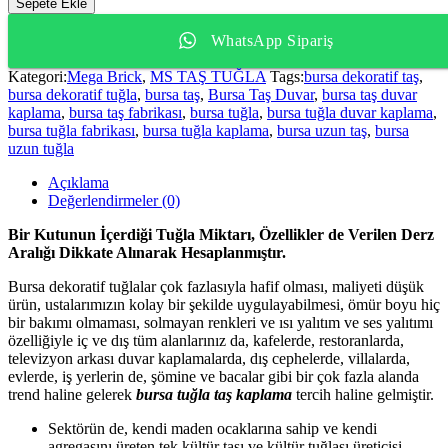
Sepete Ekle
WhatsApp Sipariş
Kategori:
Mega Brick
,
MS TAŞ TUĞLA
Tags:
bursa dekoratif taş
,
bursa dekoratif tuğla
,
bursa taş
,
Bursa Taş Duvar
,
bursa taş duvar
kaplama
,
bursa taş fabrikası
,
bursa tuğla
,
bursa tuğla duvar kaplama
,
bursa tuğla fabrikası
,
bursa tuğla kaplama
,
bursa uzun taş
,
bursa
uzun tuğla
Açıklama
Değerlendirmeler (0)
Bir Kutunun İçerdiği Tuğla Miktarı, Özellikler de Verilen Derz
Aralığı Dikkate Alınarak Hesaplanmıştır.
Bursa dekoratif tuğlalar çok fazlasıyla hafif olması, maliyeti düşük
ürün, ustalarımızın kolay bir şekilde uygulayabilmesi, ömür boyu hiç
bir bakımı olmaması, solmayan renkleri ve ısı yalıtım ve ses yalıtımı
özelliğiyle iç ve dış tüm alanlarınız da, kafelerde, restoranlarda,
televizyon arkası duvar kaplamalarda, dış cephelerde, villalarda,
evlerde, iş yerlerin de, şömine ve bacalar gibi bir çok fazla alanda
trend haline gelerek
bursa tuğla taş kaplama
tercih haline gelmiştir.
Sektörün de, kendi maden ocaklarına sahip ve kendi
agregasını üreten tek kültür taşı ve kültür tuğlası üreticisi.