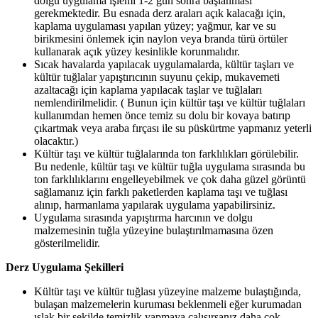
dolgu uygulama işlemi 1-2 gün sonra başlanması
gerekmektedir. Bu esnada derz araları açık kalacağı için,
kaplama uygulaması yapılan yüzey; yağmur, kar ve su
birikmesini önlemek için naylon veya branda türü örtüler
kullanarak açık yüzey kesinlikle korunmalıdır.
Sıcak havalarda yapılacak uygulamalarda, kültür taşları ve
kültür tuğlalar yapıştırıcının suyunu çekip, mukavemeti
azaltacağı için kaplama yapılacak taşlar ve tuğlaları
nemlendirilmelidir. ( Bunun için kültür taşı ve kültür tuğlaları
kullanımdan hemen önce temiz su dolu bir kovaya batırıp
çıkartmak veya araba fırçası ile su püskürtme yapmanız yeterli
olacaktır.)
Kültür taşı ve kültür tuğlalarında ton farklılıkları görülebilir.
Bu nedenle, kültür taşı ve kültür tuğla uygulama sırasında bu
ton farklılıklarını engelleyebilmek ve çok daha güzel görüntü
sağlamanız için farklı paketlerden kaplama taşı ve tuğlası
alınıp, harmanlama yapılarak uygulama yapabilirsiniz.
Uygulama sırasında yapıştırma harcının ve dolgu
malzemesinin tuğla yüzeyine bulaştırılmamasına özen
gösterilmelidir.
Derz Uygulama Şekilleri
Kültür taşı ve kültür tuğlası yüzeyine malzeme bulaştığında,
bulaşan malzemelerin kuruması beklenmeli eğer kurumadan
ıslak bir şekilde temizlik yapmaya çalışırsanız daha çok