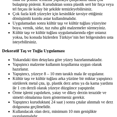
bulaştırıp pislenir. Kuruduktan sonra plastik sert bir fırça veya
tel fırçası ile kolay bir şekilde temizleyebilirsiniz.
Çok fazla kirli yüzeyler için kesinlikle tavsiye ettiğimiz
dönüşümlü kumlu astar kullanılmalıdır.
Uygulamadan sonra kültür taşı ve kültür tuğlası yüzeyine
boya, vernik, sirke, tuz ruhu gibi malzemeler sürmeyiniz.
Kültür taşı ve kültür tuğlası uygulamalarında eğer ustanız
yoksa, bu konuda bizlerden Türkiye’nin her bölgesinden usta
isteyebilirsiniz.
Dekoratif Taş ve Tuğla Uygulaması
Yukarıdaki tüm detaylara göre yüzey hazırlanmaktadır.
Yapıştırıcı malzeme kullanım koşullarına uygun olarak
hazırlanır.
Yapıştırıcı, yüzeye 8 – 10 mm taraklı mala ile uygulanır.
Kültür taşı ve kültür tuğlası arka yüzüne bir miktar yapıştırıcı
sürülerek metal çıta, ip, plastik derz artısı ya da kama yardımı
ile 1 cm derzli olarak yüzeye düzgünce yapıştırılır.
Örme işlemi yapılırken, yatay ve dikey derzin terazide ve
simetri olmalarına özen göstermeniz gerekir.
Yapıştırıcı kuruduktan( 24 saat ) sonra çıtalar alınmalı ve derz
dolgusuna geçilmelidir.
Kullanılacak olan derz, minimum 10 mm genişlikte
uygulanmalıdır.