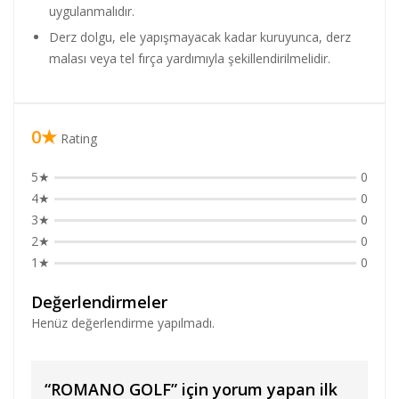
uygulanmalıdır.
Derz dolgu, ele yapışmayacak kadar kuruyunca, derz
malası veya tel fırça yardımıyla şekillendirilmelidir.
0★
Rating
5★
0
4★
0
3★
0
2★
0
1★
0
Değerlendirmeler
Henüz değerlendirme yapılmadı.
“ROMANO GOLF” için yorum yapan ilk