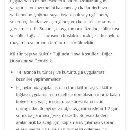
uygulamanın bitirilmesinden itibaren özellikle ilk gün
yapıştırıcı mukavemetini kazanıncaya kadar dış hava
şartlarından (yağmur suyu, inşaat atık suyu gibi nem,
sulardan, dondan ve aşırı güneşten) kesinlikle korunması
gerekmektedir. Bunun için uygulamanın üzerine, kültür taşı
ve kültür tuğlası ile arasında boşluk kalacak şekilde naylon,
muşamba ve branda türü örtüler örtülmelidir.
Kültür taşı ve Kültür Tuğlada Hava Koşulları, Diğer
Hususlar ve Temizlik
+4º altında kültür taşı ve kültür tuğla uygulaması
kesinlikle yapılmamalıdır.
Kış aylarında yapılacak olan tüm kültür taşı ve kültür
tuğlası uygulamalarda özellikle don olayına maruz kalan
bölgelerde, yapıştırıcı kuruma süresi daha uzun
olacağından dolayı derz dolgu uygulama işlemi 1-2 gün
sonra başlanması gerekmektedir. Bu esnada derz
araları açık kalacağı için, kaplama uygulaması yapılan
yüzey; yağmur, kar ve su birikmesini önlemek için