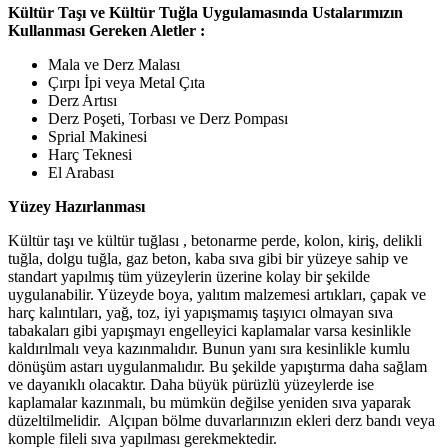
Kültür Taşı ve Kültür Tuğla Uygulamasında Ustalarımızın
Kullanması Gereken Aletler :
Mala ve Derz Malası
Çırpı İpi veya Metal Çıta
Derz Artısı
Derz Poşeti, Torbası ve Derz Pompası
Sprial Makinesi
Harç Teknesi
El Arabası
Yüzey Hazırlanması
Kültür taşı ve kültür tuğlası , betonarme perde, kolon, kiriş, delikli
tuğla, dolgu tuğla, gaz beton, kaba sıva gibi bir yüzeye sahip ve
standart yapılmış tüm yüzeylerin üzerine kolay bir şekilde
uygulanabilir. Yüzeyde boya, yalıtım malzemesi artıkları, çapak ve
harç kalıntıları, yağ, toz, iyi yapışmamış taşıyıcı olmayan sıva
tabakaları gibi yapışmayı engelleyici kaplamalar varsa kesinlikle
kaldırılmalı veya kazınmalıdır. Bunun yanı sıra kesinlikle kumlu
dönüşüm astarı uygulanmalıdır. Bu şekilde yapıştırma daha sağlam
ve dayanıklı olacaktır. Daha büyük pürüzlü yüzeylerde ise
kaplamalar kazınmalı, bu mümkün değilse yeniden sıva yaparak
düzeltilmelidir. Alçıpan bölme duvarlarınızın ekleri derz bandı veya
komple fileli sıva yapılması gerekmektedir.