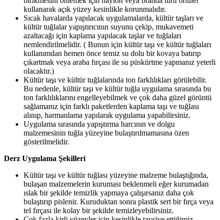
birikmesini önlemek için naylon veya branda türü örtüler
kullanarak açık yüzey kesinlikle korunmalıdır.
Sıcak havalarda yapılacak uygulamalarda, kültür taşları ve
kültür tuğlalar yapıştırıcının suyunu çekip, mukavemeti
azaltacağı için kaplama yapılacak taşlar ve tuğlaları
nemlendirilmelidir. ( Bunun için kültür taşı ve kültür tuğlaları
kullanımdan hemen önce temiz su dolu bir kovaya batırıp
çıkartmak veya araba fırçası ile su püskürtme yapmanız yeterli
olacaktır.)
Kültür taşı ve kültür tuğlalarında ton farklılıkları görülebilir.
Bu nedenle, kültür taşı ve kültür tuğla uygulama sırasında bu
ton farklılıklarını engelleyebilmek ve çok daha güzel görüntü
sağlamanız için farklı paketlerden kaplama taşı ve tuğlası
alınıp, harmanlama yapılarak uygulama yapabilirsiniz.
Uygulama sırasında yapıştırma harcının ve dolgu
malzemesinin tuğla yüzeyine bulaştırılmamasına özen
gösterilmelidir.
Derz Uygulama Şekilleri
Kültür taşı ve kültür tuğlası yüzeyine malzeme bulaştığında,
bulaşan malzemelerin kuruması beklenmeli eğer kurumadan
ıslak bir şekilde temizlik yapmaya çalışırsanız daha çok
bulaştırıp pislenir. Kuruduktan sonra plastik sert bir fırça veya
tel fırçası ile kolay bir şekilde temizleyebilirsiniz.
Çok fazla kirli yüzeyler için kesinlikle tavsiye ettiğimiz