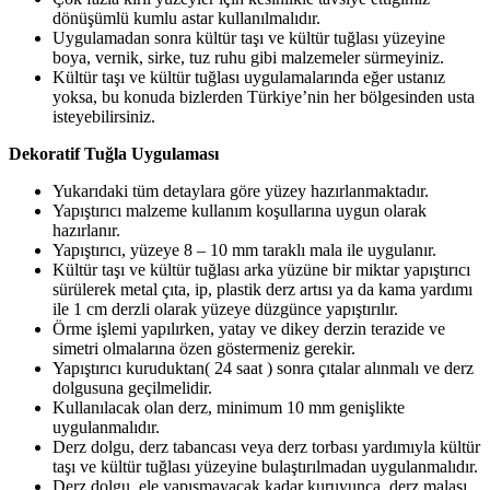
dönüşümlü kumlu astar kullanılmalıdır.
Uygulamadan sonra kültür taşı ve kültür tuğlası yüzeyine
boya, vernik, sirke, tuz ruhu gibi malzemeler sürmeyiniz.
Kültür taşı ve kültür tuğlası uygulamalarında eğer ustanız
yoksa, bu konuda bizlerden Türkiye’nin her bölgesinden usta
isteyebilirsiniz.
Dekoratif Tuğla Uygulaması
Yukarıdaki tüm detaylara göre yüzey hazırlanmaktadır.
Yapıştırıcı malzeme kullanım koşullarına uygun olarak
hazırlanır.
Yapıştırıcı, yüzeye 8 – 10 mm taraklı mala ile uygulanır.
Kültür taşı ve kültür tuğlası arka yüzüne bir miktar yapıştırıcı
sürülerek metal çıta, ip, plastik derz artısı ya da kama yardımı
ile 1 cm derzli olarak yüzeye düzgünce yapıştırılır.
Örme işlemi yapılırken, yatay ve dikey derzin terazide ve
simetri olmalarına özen göstermeniz gerekir.
Yapıştırıcı kuruduktan( 24 saat ) sonra çıtalar alınmalı ve derz
dolgusuna geçilmelidir.
Kullanılacak olan derz, minimum 10 mm genişlikte
uygulanmalıdır.
Derz dolgu, derz tabancası veya derz torbası yardımıyla kültür
taşı ve kültür tuğlası yüzeyine bulaştırılmadan uygulanmalıdır.
Derz dolgu, ele yapışmayacak kadar kuruyunca, derz malası