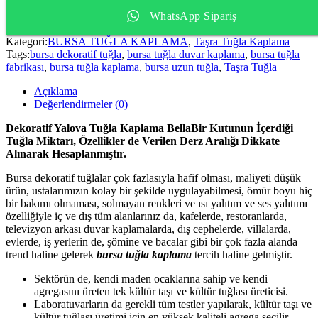
WhatsApp Sipariş
Kategori:
BURSA TUĞLA KAPLAMA
,
Taşra Tuğla Kaplama
Tags:
bursa dekoratif tuğla
,
bursa tuğla duvar kaplama
,
bursa tuğla
fabrikası
,
bursa tuğla kaplama
,
bursa uzun tuğla
,
Taşra Tuğla
Açıklama
Değerlendirmeler (0)
Dekoratif Yalova Tuğla Kaplama BellaBir Kutunun İçerdiği
Tuğla Miktarı, Özellikler de Verilen Derz Aralığı Dikkate
Alınarak Hesaplanmıştır.
Bursa dekoratif tuğlalar çok fazlasıyla hafif olması, maliyeti düşük
ürün, ustalarımızın kolay bir şekilde uygulayabilmesi, ömür boyu hiç
bir bakımı olmaması, solmayan renkleri ve ısı yalıtım ve ses yalıtımı
özelliğiyle iç ve dış tüm alanlarınız da, kafelerde, restoranlarda,
televizyon arkası duvar kaplamalarda, dış cephelerde, villalarda,
evlerde, iş yerlerin de, şömine ve bacalar gibi bir çok fazla alanda
trend haline gelerek
bursa tuğla kaplama
tercih haline gelmiştir.
Sektörün de, kendi maden ocaklarına sahip ve kendi
agregasını üreten tek kültür taşı ve kültür tuğlası üreticisi.
Laboratuvarların da gerekli tüm testler yapılarak, kültür taşı ve
kültür tuğlası üretimi için en yüksek kaliteli agrega seçilir.