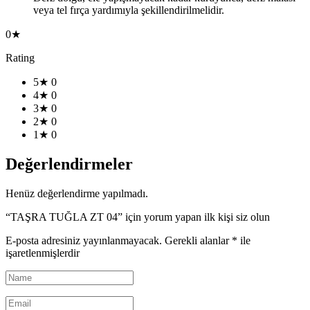
veya tel fırça yardımıyla şekillendirilmelidir.
0★
Rating
5★
0
4★
0
3★
0
2★
0
1★
0
Değerlendirmeler
Henüz değerlendirme yapılmadı.
“TAŞRA TUĞLA ZT 04” için yorum yapan ilk kişi siz olun
E-posta adresiniz yayınlanmayacak.
Gerekli alanlar
*
ile
işaretlenmişlerdir