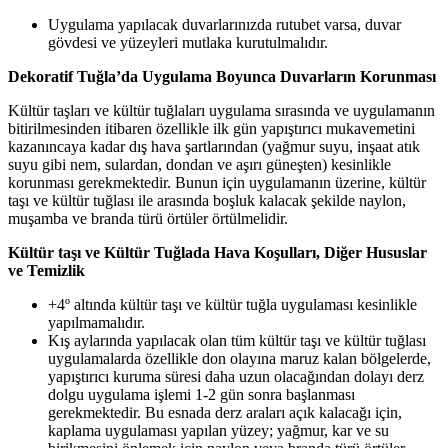
Uygulama yapılacak duvarlarınızda rutubet varsa, duvar
gövdesi ve yüzeyleri mutlaka kurutulmalıdır.
Dekoratif Tuğla’da Uygulama Boyunca Duvarların Korunması
Kültür taşları ve kültür tuğlaları uygulama sırasında ve uygulamanın
bitirilmesinden itibaren özellikle ilk gün yapıştırıcı mukavemetini
kazanıncaya kadar dış hava şartlarından (yağmur suyu, inşaat atık
suyu gibi nem, sulardan, dondan ve aşırı güneşten) kesinlikle
korunması gerekmektedir. Bunun için uygulamanın üzerine, kültür
taşı ve kültür tuğlası ile arasında boşluk kalacak şekilde naylon,
muşamba ve branda türü örtüler örtülmelidir.
Kültür taşı ve Kültür Tuğlada Hava Koşulları, Diğer Hususlar
ve Temizlik
+4º altında kültür taşı ve kültür tuğla uygulaması kesinlikle
yapılmamalıdır.
Kış aylarında yapılacak olan tüm kültür taşı ve kültür tuğlası
uygulamalarda özellikle don olayına maruz kalan bölgelerde,
yapıştırıcı kuruma süresi daha uzun olacağından dolayı derz
dolgu uygulama işlemi 1-2 gün sonra başlanması
gerekmektedir. Bu esnada derz araları açık kalacağı için,
kaplama uygulaması yapılan yüzey; yağmur, kar ve su