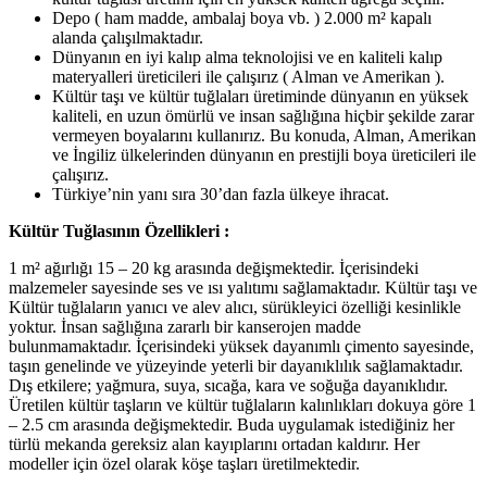
Depo ( ham madde, ambalaj boya vb. ) 2.000 m² kapalı
alanda çalışılmaktadır.
Dünyanın en iyi kalıp alma teknolojisi ve en kaliteli kalıp
materyalleri üreticileri ile çalışırız ( Alman ve Amerikan ).
Kültür taşı ve kültür tuğlaları üretiminde dünyanın en yüksek
kaliteli, en uzun ömürlü ve insan sağlığına hiçbir şekilde zarar
vermeyen boyalarını kullanırız. Bu konuda, Alman, Amerikan
ve İngiliz ülkelerinden dünyanın en prestijli boya üreticileri ile
çalışırız.
Türkiye’nin yanı sıra 30’dan fazla ülkeye ihracat.
Kültür Tuğlasının Özellikleri :
1 m² ağırlığı 15 – 20 kg arasında değişmektedir. İçerisindeki
malzemeler sayesinde ses ve ısı yalıtımı sağlamaktadır. Kültür taşı ve
Kültür tuğlaların yanıcı ve alev alıcı, sürükleyici özelliği kesinlikle
yoktur. İnsan sağlığına zararlı bir kanserojen madde
bulunmamaktadır. İçerisindeki yüksek dayanımlı çimento sayesinde,
taşın genelinde ve yüzeyinde yeterli bir dayanıklılık sağlamaktadır.
Dış etkilere; yağmura, suya, sıcağa, kara ve soğuğa dayanıklıdır.
Üretilen kültür taşların ve kültür tuğlaların kalınlıkları dokuya göre 1
– 2.5 cm arasında değişmektedir. Buda uygulamak istediğiniz her
türlü mekanda gereksiz alan kayıplarını ortadan kaldırır. Her
modeller için özel olarak köşe taşları üretilmektedir.