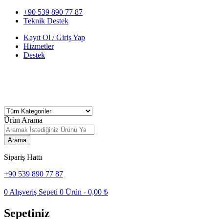
+90 539 890 77 87
Teknik Destek
Kayıt Ol / Giriş Yap
Hizmetler
Destek
Ürün Arama
Arama
Sipariş Hattı
+90 539 890 77 87
0
Alışveriş Sepeti
0
Ürün -
0,00
₺
Sepetiniz