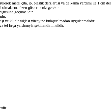
ürülerek metal çıta, ip, plastik derz artısı ya da kama yardımı ile 1 cm de
ri olmalarına özen göstermeniz gerekir.
dolgusuna geçilmelidir.
dır.
aşı ve kültür tuğlası yüzeyine bulaştırılmadan uygulanmalıdır.
tel fırça yardımıyla şekillendirilmelidir.
erdir