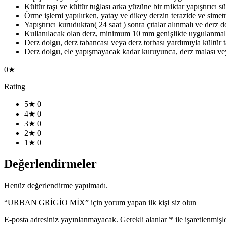
Kültür taşı ve kültür tuğlası arka yüzüne bir miktar yapıştırıcı s
Örme işlemi yapılırken, yatay ve dikey derzin terazide ve simet
Yapıştırıcı kuruduktan( 24 saat ) sonra çıtalar alınmalı ve derz 
Kullanılacak olan derz, minimum 10 mm genişlikte uygulanmalı
Derz dolgu, derz tabancası veya derz torbası yardımıyla kültür t
Derz dolgu, ele yapışmayacak kadar kuruyunca, derz malası veya 
0★
Rating
5★
0
4★
0
3★
0
2★
0
1★
0
Değerlendirmeler
Henüz değerlendirme yapılmadı.
“URBAN GRİGİO MİX” için yorum yapan ilk kişi siz olun
E-posta adresiniz yayınlanmayacak.
Gerekli alanlar
*
ile işaretlenmişl