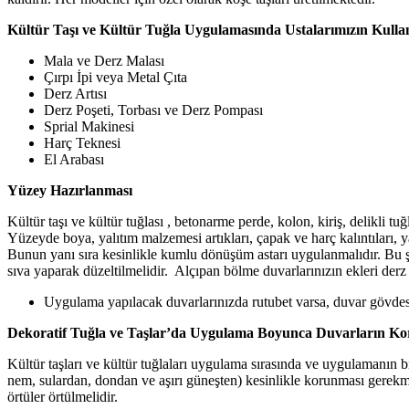
Kültür Taşı ve Kültür Tuğla Uygulamasında Ustalarımızın Kullan
Mala ve Derz Malası
Çırpı İpi veya Metal Çıta
Derz Artısı
Derz Poşeti, Torbası ve Derz Pompası
Sprial Makinesi
Harç Teknesi
El Arabası
Yüzey Hazırlanması
Kültür taşı ve kültür tuğlası , betonarme perde, kolon, kiriş, delikli t
Yüzeyde boya, yalıtım malzemesi artıkları, çapak ve harç kalıntıları, y
Bunun yanı sıra kesinlikle kumlu dönüşüm astarı uygulanmalıdır. Bu 
sıva yaparak düzeltilmelidir. Alçıpan bölme duvarlarınızın ekleri derz
Uygulama yapılacak duvarlarınızda rutubet varsa, duvar gövdesi
Dekoratif Tuğla ve Taşlar’da Uygulama Boyunca Duvarların K
Kültür taşları ve kültür tuğlaları uygulama sırasında ve uygulamanın b
nem, sulardan, dondan ve aşırı güneşten) kesinlikle korunması gerekme
örtüler örtülmelidir.