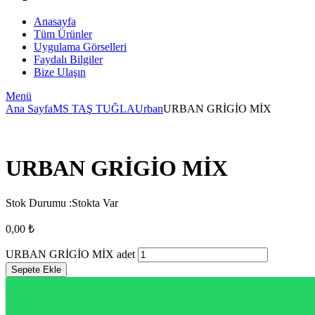
Anasayfa
Tüm Ürünler
Uygulama Görselleri
Faydalı Bilgiler
Bize Ulaşın
Menü
Ana Sayfa
MS TAŞ TUĞLA
Urban
URBAN GRİGİO MİX
URBAN GRİGİO MİX
Stok Durumu :
Stokta Var
0,00
₺
URBAN GRİGİO MİX adet
Sepete Ekle