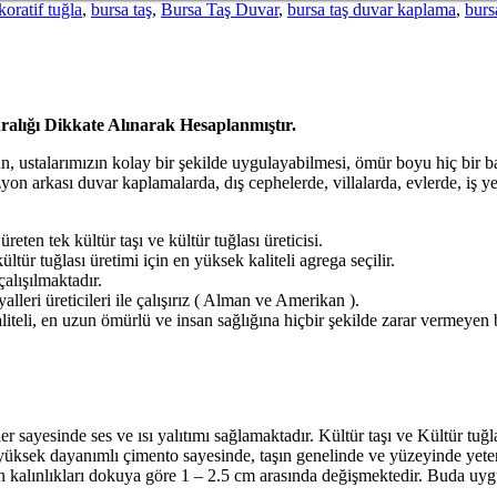
koratif tuğla
,
bursa taş
,
Bursa Taş Duvar
,
bursa taş duvar kaplama
,
burs
ralığı Dikkate Alınarak Hesaplanmıştır.
ün, ustalarımızın kolay bir şekilde uygulayabilmesi, ömür boyu hiç bir b
izyon arkası duvar kaplamalarda, dış cephelerde, villalarda, evlerde, iş y
ten tek kültür taşı ve kültür tuğlası üreticisi.
ültür tuğlası üretimi için en yüksek kaliteli agrega seçilir.
alışılmaktadır.
alleri üreticileri ile çalışırız ( Alman ve Amerikan ).
aliteli, en uzun ömürlü ve insan sağlığına hiçbir şekilde zarar vermeye
 sayesinde ses ve ısı yalıtımı sağlamaktadır. Kültür taşı ve Kültür tuğlal
üksek dayanımlı çimento sayesinde, taşın genelinde ve yüzeyinde yeterli
arın kalınlıkları dokuya göre 1 – 2.5 cm arasında değişmektedir. Buda uy