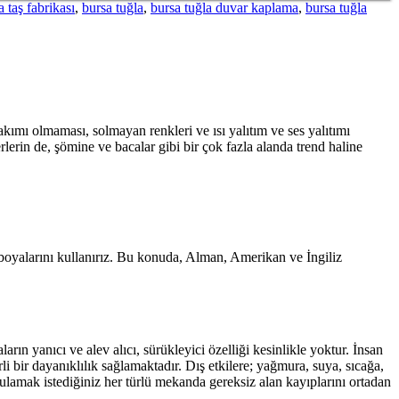
a taş fabrikası
,
bursa tuğla
,
bursa tuğla duvar kaplama
,
bursa tuğla
akımı olmaması, solmayan renkleri ve ısı yalıtım ve ses yalıtımı
erlerin de, şömine ve bacalar gibi bir çok fazla alanda trend haline
n boyalarını kullanırız. Bu konuda, Alman, Amerikan ve İngiliz
arın yanıcı ve alev alıcı, sürükleyici özelliği kesinlikle yoktur. İnsan
 bir dayanıklılık sağlamaktadır. Dış etkilere; yağmura, suya, sıcağa,
gulamak istediğiniz her türlü mekanda gereksiz alan kayıplarını ortadan