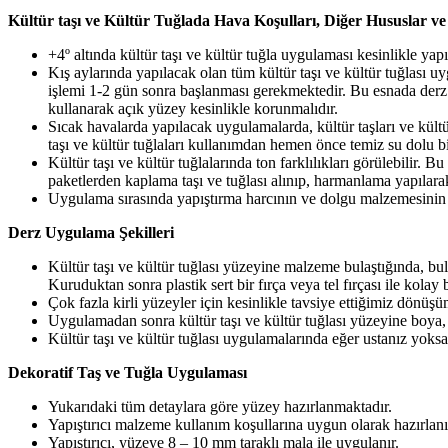
Kültür taşı ve Kültür Tuğlada Hava Koşulları, Diğer Hususlar ve
+4º altında kültür taşı ve kültür tuğla uygulaması kesinlikle yap
Kış aylarında yapılacak olan tüm kültür taşı ve kültür tuğlası
işlemi 1-2 gün sonra başlanması gerekmektedir. Bu esnada derz 
kullanarak açık yüzey kesinlikle korunmalıdır.
Sıcak havalarda yapılacak uygulamalarda, kültür taşları ve kültü
taşı ve kültür tuğlaları kullanımdan hemen önce temiz su dolu bi
Kültür taşı ve kültür tuğlalarında ton farklılıkları görülebilir. 
paketlerden kaplama taşı ve tuğlası alınıp, harmanlama yapılara
Uygulama sırasında yapıştırma harcının ve dolgu malzemesinin t
Derz Uygulama Şekilleri
Kültür taşı ve kültür tuğlası yüzeyine malzeme bulaştığında, bu
Kuruduktan sonra plastik sert bir fırça veya tel fırçası ile kolay b
Çok fazla kirli yüzeyler için kesinlikle tavsiye ettiğimiz dönüşü
Uygulamadan sonra kültür taşı ve kültür tuğlası yüzeyine boya, 
Kültür taşı ve kültür tuğlası uygulamalarında eğer ustanız yoksa
Dekoratif Taş ve Tuğla Uygulaması
Yukarıdaki tüm detaylara göre yüzey hazırlanmaktadır.
Yapıştırıcı malzeme kullanım koşullarına uygun olarak hazırlanı
Yapıştırıcı, yüzeye 8 – 10 mm taraklı mala ile uygulanır.