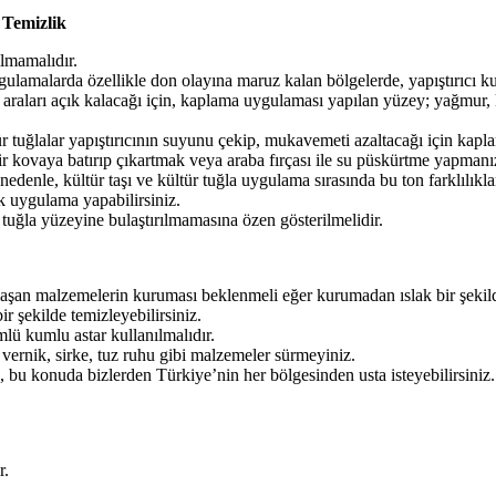
 Temizlik
ılmamalıdır.
 uygulamalarda özellikle don olayına maruz kalan bölgelerde, yapıştırıc
araları açık kalacağı için, kaplama uygulaması yapılan yüzey; yağmur, 
r tuğlalar yapıştırıcının suyunu çekip, mukavemeti azaltacağı için kaplam
r kovaya batırıp çıkartmak veya araba fırçası ile su püskürtme yapmanız 
Bu nedenle, kültür taşı ve kültür tuğla uygulama sırasında bu ton farklılı
k uygulama yapabilirsiniz.
uğla yüzeyine bulaştırılmamasına özen gösterilmelidir.
laşan malzemelerin kuruması beklenmeli eğer kurumadan ıslak bir şekilde
ir şekilde temizleyebilirsiniz.
mlü kumlu astar kullanılmalıdır.
vernik, sirke, tuz ruhu gibi malzemeler sürmeyiniz.
, bu konuda bizlerden Türkiye’nin her bölgesinden usta isteyebilirsiniz.
r.