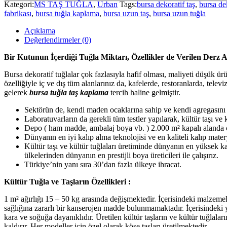
Kategori:
MS TAŞ TUĞLA
,
Urban
Tags:
bursa dekoratif taş
,
bursa de
fabrikası
,
bursa tuğla kaplama
,
bursa uzun taş
,
bursa uzun tuğla
Açıklama
Değerlendirmeler (0)
Bir Kutunun İçerdiği Tuğla Miktarı, Özellikler de Verilen Derz A
Bursa dekoratif tuğlalar çok fazlasıyla hafif olması, maliyeti düşük ür
özelliğiyle iç ve dış tüm alanlarınız da, kafelerde, restoranlarda, telev
gelerek
bursa tuğla taş kaplama
tercih haline gelmiştir.
Sektörün de, kendi maden ocaklarına sahip ve kendi agregasını üre
Laboratuvarların da gerekli tüm testler yapılarak, kültür taşı ve k
Depo ( ham madde, ambalaj boya vb. ) 2.000 m² kapalı alanda ç
Dünyanın en iyi kalıp alma teknolojisi ve en kaliteli kalıp matery
Kültür taşı ve kültür tuğlaları üretiminde dünyanın en yüksek k
ülkelerinden dünyanın en prestijli boya üreticileri ile çalışırız.
Türkiye’nin yanı sıra 30’dan fazla ülkeye ihracat.
Kültür Tuğla ve Taşların Özellikleri :
1 m² ağırlığı 15 – 50 kg arasında değişmektedir. İçerisindeki malzemeler
sağlığına zararlı bir kanserojen madde bulunmamaktadır. İçerisindeki y
kara ve soğuğa dayanıklıdır. Üretilen kültür taşların ve kültür tuğlal
kaldırır. Her modeller için özel olarak köşe taşları üretilmektedir.