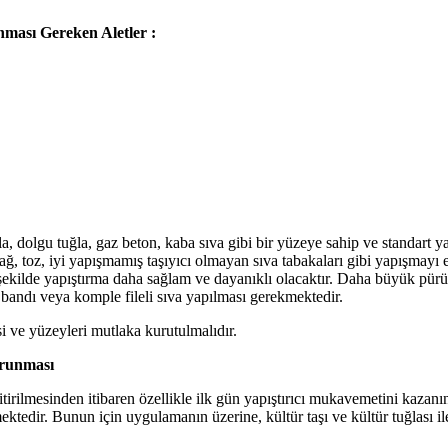
ması Gereken Aletler :
uğla, dolgu tuğla, gaz beton, kaba sıva gibi bir yüzeye sahip ve standart 
ağ, toz, iyi yapışmamış taşıyıcı olmayan sıva tabakaları gibi yapışmayı e
şekilde yapıştırma daha sağlam ve dayanıklı olacaktır. Daha büyük pür
 bandı veya komple fileli sıva yapılması gerekmektedir.
 ve yüzeyleri mutlaka kurutulmalıdır.
orunması
itirilmesinden itibaren özellikle ilk gün yapıştırıcı mukavemetini kazanı
ktedir. Bunun için uygulamanın üzerine, kültür taşı ve kültür tuğlası 