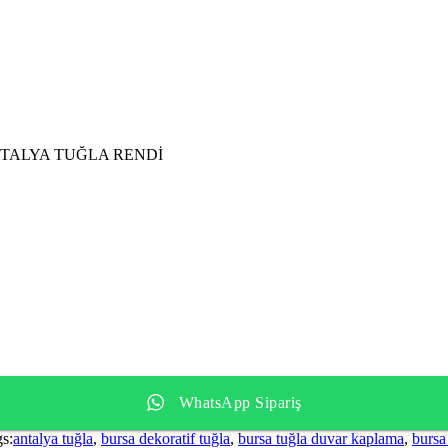
TALYA TUĞLA RENDİ
WhatsApp Sipariş
s:
antalya tuğla
,
bursa dekoratif tuğla
,
bursa tuğla duvar kaplama
,
bursa