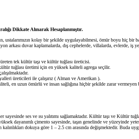
ralığı Dikkate Alınarak Hesaplanmıştır.
ün, ustalarımızın kolay bir şekilde uygulayabilmesi, ömür boyu hiç bir b
izyon arkası duvar kaplamalarda, dış cephelerde, villalarda, evlerde, iş y
ten tek kültür taşı ve kültür tuğlası üreticisi.
ültür tuğlası üretimi için en yüksek kaliteli agrega seçilir.
alışılmaktadır.
alleri üreticileri ile çalışırız ( Alman ve Amerikan ).
aliteli, en uzun ömürlü ve insan sağlığına hiçbir şekilde zarar vermeye
 sayesinde ses ve ısı yalıtımı sağlamaktadır. Kültür taşı ve Kültür tuğlal
üksek dayanımlı çimento sayesinde, taşın genelinde ve yüzeyinde yeterli
arın kalınlıkları dokuya göre 1 – 2.5 cm arasında değişmektedir. Buda uy