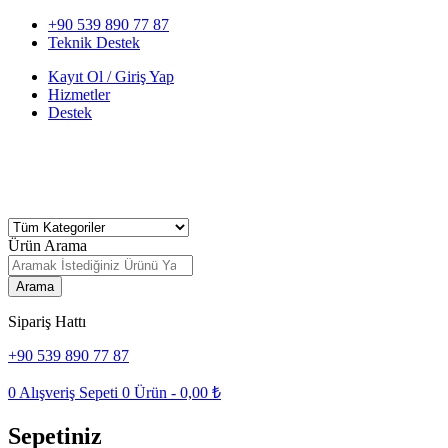
+90 539 890 77 87
Teknik Destek
Kayıt Ol / Giriş Yap
Hizmetler
Destek
Ürün Arama
Arama
Sipariş Hattı
+90 539 890 77 87
0
Alışveriş Sepeti
0
Ürün -
0,00
₺
Sepetiniz