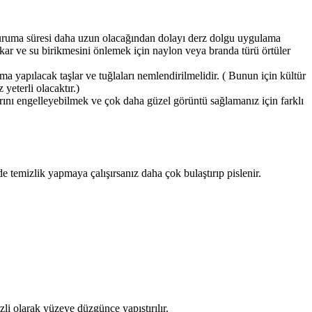
ı kuruma süresi daha uzun olacağından dolayı derz dolgu uygulama
kar ve su birikmesini önlemek için naylon veya branda türü örtüler
a yapılacak taşlar ve tuğlaları nemlendirilmelidir. ( Bunun için kültür
yeterli olacaktır.)
klarını engelleyebilmek ve çok daha güzel görüntü sağlamanız için farklı
 temizlik yapmaya çalışırsanız daha çok bulaştırıp pislenir.
rzli olarak yüzeye düzgünce yapıştırılır.