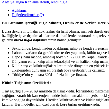
Antalya Tuğla Kaplama Rendi
,
rendi tuğla
Açıklama
Değerlendirmeler (0)
Bir Kutunun İçerdiği Tuğla Miktarı, Özellikler de Verilen Derz A
Bursa dekoratif tuğlalar çok fazlasıyla hafif olması, maliyeti düşük ür
özelliğiyle iç ve dış tüm alanlarınız da, kafelerde, restoranlarda, telev
gelerek
bursa tuğla kaplama
tercih haline gelmiştir.
Sektörün de, kendi maden ocaklarına sahip ve kendi agregasını üre
Laboratuvarların da gerekli tüm testler yapılarak, kültür taşı ve k
Depo ( ham madde, ambalaj boya vb. ) 2.000 m² kapalı alanda ç
Dünyanın en iyi kalıp alma teknolojisi ve en kaliteli kalıp matery
Kültür taşı ve kültür tuğlaları üretiminde dünyanın en yüksek k
ülkelerinden dünyanın en prestijli boya üreticileri ile çalışırız.
Türkiye’nin yanı sıra 30’dan fazla ülkeye ihracat.
Kültür Tuğlasının Özellikleri :
1 m² ağırlığı 15 – 20 kg arasında değişmektedir. İçerisindeki malzemeler
sağlığına zararlı bir kanserojen madde bulunmamaktadır. İçerisindeki y
kara ve soğuğa dayanıklıdır. Üretilen kültür taşların ve kültür tuğlal
kaldırır. Her modeller için özel olarak köşe taşları üretilmektedir.