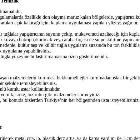
 Temizlik
ılmamalıdır.
 uygulamalarda özellikle don olayına maruz kalan bölgelerde, yapıştırıc
araları açık kalacağı için, kaplama uygulaması yapılan yüzey; yağmur, 
r tuğlalar yapıştırıcının suyunu çekip, mukavemeti azaltacağı için kaplam
r kovaya batırıp çıkartmak veya araba fırçası ile su püskürtme yapmanız 
Bu nedenle, kültür taşı ve kültür tuğla uygulama sırasında bu ton farklılı
k uygulama yapabilirsiniz.
uğla yüzeyine bulaştırılmamasına özen gösterilmelidir.
laşan malzemelerin kuruması beklenmeli eğer kurumadan ıslak bir şekilde
ir şekilde temizleyebilirsiniz.
mlü kumlu astar kullanılmalıdır.
vernik, sirke, tuz ruhu gibi malzemeler sürmeyiniz.
, bu konuda bizlerden Türkiye’nin her bölgesinden usta isteyebilirsiniz.
r.
ürülerek metal çıta, ip, plastik derz artısı ya da kama yardımı ile 1 cm de