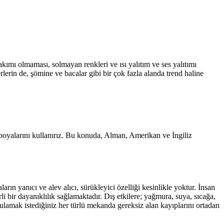
akımı olmaması, solmayan renkleri ve ısı yalıtım ve ses yalıtımı
erlerin de, şömine ve bacalar gibi bir çok fazla alanda trend haline
n boyalarını kullanırız. Bu konuda, Alman, Amerikan ve İngiliz
arın yanıcı ve alev alıcı, sürükleyici özelliği kesinlikle yoktur. İnsan
 bir dayanıklılık sağlamaktadır. Dış etkilere; yağmura, suya, sıcağa,
gulamak istediğiniz her türlü mekanda gereksiz alan kayıplarını ortadan