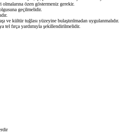
ri olmalarına özen göstermeniz gerekir.
dolgusuna geçilmelidir.
dır.
aşı ve kültür tuğlası yüzeyine bulaştırılmadan uygulanmalıdır.
tel fırça yardımıyla şekillendirilmelidir.
erdir