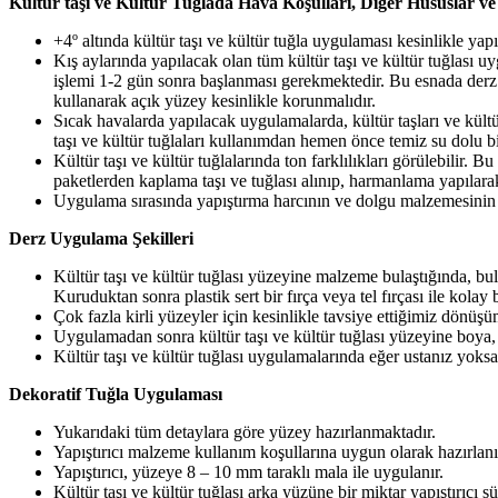
Kültür taşı ve Kültür Tuğlada Hava Koşulları, Diğer Hususlar ve
+4º altında kültür taşı ve kültür tuğla uygulaması kesinlikle yap
Kış aylarında yapılacak olan tüm kültür taşı ve kültür tuğlası
işlemi 1-2 gün sonra başlanması gerekmektedir. Bu esnada derz 
kullanarak açık yüzey kesinlikle korunmalıdır.
Sıcak havalarda yapılacak uygulamalarda, kültür taşları ve kültü
taşı ve kültür tuğlaları kullanımdan hemen önce temiz su dolu bi
Kültür taşı ve kültür tuğlalarında ton farklılıkları görülebilir. 
paketlerden kaplama taşı ve tuğlası alınıp, harmanlama yapılara
Uygulama sırasında yapıştırma harcının ve dolgu malzemesinin t
Derz Uygulama Şekilleri
Kültür taşı ve kültür tuğlası yüzeyine malzeme bulaştığında, bu
Kuruduktan sonra plastik sert bir fırça veya tel fırçası ile kolay b
Çok fazla kirli yüzeyler için kesinlikle tavsiye ettiğimiz dönüşü
Uygulamadan sonra kültür taşı ve kültür tuğlası yüzeyine boya, 
Kültür taşı ve kültür tuğlası uygulamalarında eğer ustanız yoksa
Dekoratif Tuğla Uygulaması
Yukarıdaki tüm detaylara göre yüzey hazırlanmaktadır.
Yapıştırıcı malzeme kullanım koşullarına uygun olarak hazırlanı
Yapıştırıcı, yüzeye 8 – 10 mm taraklı mala ile uygulanır.
Kültür taşı ve kültür tuğlası arka yüzüne bir miktar yapıştırıcı s