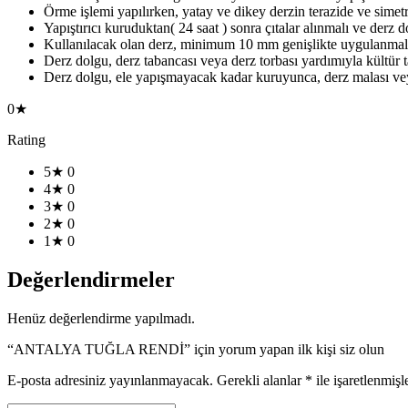
Örme işlemi yapılırken, yatay ve dikey derzin terazide ve simet
Yapıştırıcı kuruduktan( 24 saat ) sonra çıtalar alınmalı ve derz 
Kullanılacak olan derz, minimum 10 mm genişlikte uygulanmalı
Derz dolgu, derz tabancası veya derz torbası yardımıyla kültür t
Derz dolgu, ele yapışmayacak kadar kuruyunca, derz malası veya 
0★
Rating
5★
0
4★
0
3★
0
2★
0
1★
0
Değerlendirmeler
Henüz değerlendirme yapılmadı.
“ANTALYA TUĞLA RENDİ” için yorum yapan ilk kişi siz olun
E-posta adresiniz yayınlanmayacak.
Gerekli alanlar
*
ile işaretlenmişl