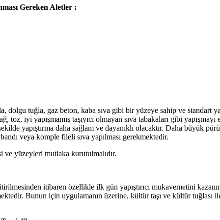
ması Gereken Aletler :
uğla, dolgu tuğla, gaz beton, kaba sıva gibi bir yüzeye sahip ve standart 
ağ, toz, iyi yapışmamış taşıyıcı olmayan sıva tabakaları gibi yapışmayı e
şekilde yapıştırma daha sağlam ve dayanıklı olacaktır. Daha büyük pür
 bandı veya komple fileli sıva yapılması gerekmektedir.
 ve yüzeyleri mutlaka kurutulmalıdır.
itirilmesinden itibaren özellikle ilk gün yapıştırıcı mukavemetini kazanı
ktedir. Bunun için uygulamanın üzerine, kültür taşı ve kültür tuğlası 