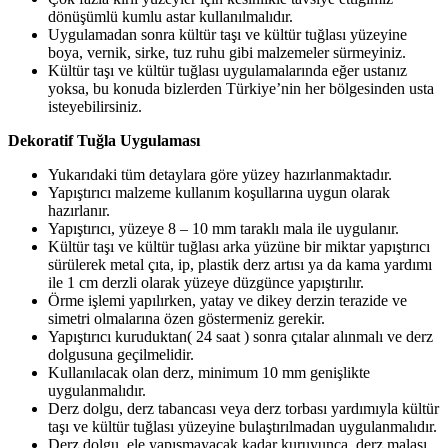
dönüşümlü kumlu astar kullanılmalıdır.
Uygulamadan sonra kültür taşı ve kültür tuğlası yüzeyine
boya, vernik, sirke, tuz ruhu gibi malzemeler sürmeyiniz.
Kültür taşı ve kültür tuğlası uygulamalarında eğer ustanız
yoksa, bu konuda bizlerden Türkiye’nin her bölgesinden usta
isteyebilirsiniz.
Dekoratif Tuğla Uygulaması
Yukarıdaki tüm detaylara göre yüzey hazırlanmaktadır.
Yapıştırıcı malzeme kullanım koşullarına uygun olarak
hazırlanır.
Yapıştırıcı, yüzeye 8 – 10 mm taraklı mala ile uygulanır.
Kültür taşı ve kültür tuğlası arka yüzüne bir miktar yapıştırıcı
sürülerek metal çıta, ip, plastik derz artısı ya da kama yardımı
ile 1 cm derzli olarak yüzeye düzgünce yapıştırılır.
Örme işlemi yapılırken, yatay ve dikey derzin terazide ve
simetri olmalarına özen göstermeniz gerekir.
Yapıştırıcı kuruduktan( 24 saat ) sonra çıtalar alınmalı ve derz
dolgusuna geçilmelidir.
Kullanılacak olan derz, minimum 10 mm genişlikte
uygulanmalıdır.
Derz dolgu, derz tabancası veya derz torbası yardımıyla kültür
taşı ve kültür tuğlası yüzeyine bulaştırılmadan uygulanmalıdır.
Derz dolgu, ele yapışmayacak kadar kuruyunca, derz malası