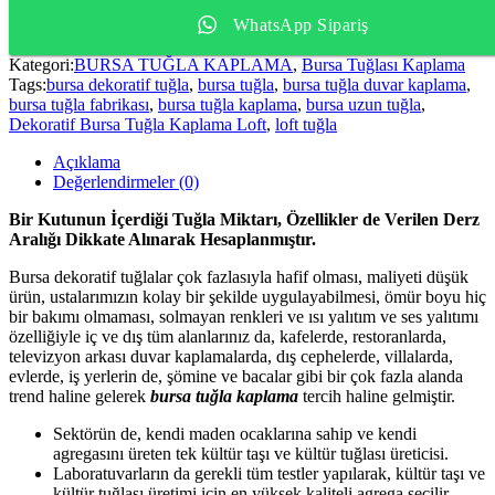
WhatsApp Sipariş
Kategori:
BURSA TUĞLA KAPLAMA
,
Bursa Tuğlası Kaplama
Tags:
bursa dekoratif tuğla
,
bursa tuğla
,
bursa tuğla duvar kaplama
,
bursa tuğla fabrikası
,
bursa tuğla kaplama
,
bursa uzun tuğla
,
Dekoratif Bursa Tuğla Kaplama Loft
,
loft tuğla
Açıklama
Değerlendirmeler (0)
Bir Kutunun İçerdiği Tuğla Miktarı, Özellikler de Verilen Derz
Aralığı Dikkate Alınarak Hesaplanmıştır.
Bursa dekoratif tuğlalar çok fazlasıyla hafif olması, maliyeti düşük
ürün, ustalarımızın kolay bir şekilde uygulayabilmesi, ömür boyu hiç
bir bakımı olmaması, solmayan renkleri ve ısı yalıtım ve ses yalıtımı
özelliğiyle iç ve dış tüm alanlarınız da, kafelerde, restoranlarda,
televizyon arkası duvar kaplamalarda, dış cephelerde, villalarda,
evlerde, iş yerlerin de, şömine ve bacalar gibi bir çok fazla alanda
trend haline gelerek
bursa tuğla kaplama
tercih haline gelmiştir.
Sektörün de, kendi maden ocaklarına sahip ve kendi
agregasını üreten tek kültür taşı ve kültür tuğlası üreticisi.
Laboratuvarların da gerekli tüm testler yapılarak, kültür taşı ve
kültür tuğlası üretimi için en yüksek kaliteli agrega seçilir.