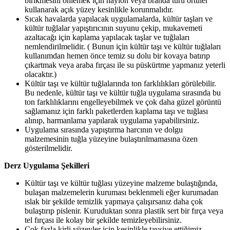
birikmesini önlemek için naylon veya branda türü örtüler
kullanarak açık yüzey kesinlikle korunmalıdır.
Sıcak havalarda yapılacak uygulamalarda, kültür taşları ve
kültür tuğlalar yapıştırıcının suyunu çekip, mukavemeti
azaltacağı için kaplama yapılacak taşlar ve tuğlaları
nemlendirilmelidir. ( Bunun için kültür taşı ve kültür tuğlaları
kullanımdan hemen önce temiz su dolu bir kovaya batırıp
çıkartmak veya araba fırçası ile su püskürtme yapmanız yeterli
olacaktır.)
Kültür taşı ve kültür tuğlalarında ton farklılıkları görülebilir.
Bu nedenle, kültür taşı ve kültür tuğla uygulama sırasında bu
ton farklılıklarını engelleyebilmek ve çok daha güzel görüntü
sağlamanız için farklı paketlerden kaplama taşı ve tuğlası
alınıp, harmanlama yapılarak uygulama yapabilirsiniz.
Uygulama sırasında yapıştırma harcının ve dolgu
malzemesinin tuğla yüzeyine bulaştırılmamasına özen
gösterilmelidir.
Derz Uygulama Şekilleri
Kültür taşı ve kültür tuğlası yüzeyine malzeme bulaştığında,
bulaşan malzemelerin kuruması beklenmeli eğer kurumadan
ıslak bir şekilde temizlik yapmaya çalışırsanız daha çok
bulaştırıp pislenir. Kuruduktan sonra plastik sert bir fırça veya
tel fırçası ile kolay bir şekilde temizleyebilirsiniz.
Çok fazla kirli yüzeyler için kesinlikle tavsiye ettiğimiz