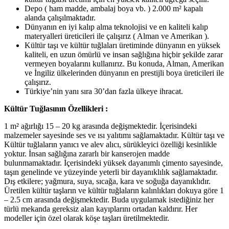
Depo ( ham madde, ambalaj boya vb. ) 2.000 m² kapalı
alanda çalışılmaktadır.
Dünyanın en iyi kalıp alma teknolojisi ve en kaliteli kalıp
materyalleri üreticileri ile çalışırız ( Alman ve Amerikan ).
Kültür taşı ve kültür tuğlaları üretiminde dünyanın en yüksek
kaliteli, en uzun ömürlü ve insan sağlığına hiçbir şekilde zarar
vermeyen boyalarını kullanırız. Bu konuda, Alman, Amerikan
ve İngiliz ülkelerinden dünyanın en prestijli boya üreticileri ile
çalışırız.
Türkiye’nin yanı sıra 30’dan fazla ülkeye ihracat.
Kültür Tuğlasının Özellikleri :
1 m² ağırlığı 15 – 20 kg arasında değişmektedir. İçerisindeki
malzemeler sayesinde ses ve ısı yalıtımı sağlamaktadır. Kültür taşı ve
Kültür tuğlaların yanıcı ve alev alıcı, sürükleyici özelliği kesinlikle
yoktur. İnsan sağlığına zararlı bir kanserojen madde
bulunmamaktadır. İçerisindeki yüksek dayanımlı çimento sayesinde,
taşın genelinde ve yüzeyinde yeterli bir dayanıklılık sağlamaktadır.
Dış etkilere; yağmura, suya, sıcağa, kara ve soğuğa dayanıklıdır.
Üretilen kültür taşların ve kültür tuğlaların kalınlıkları dokuya göre 1
– 2.5 cm arasında değişmektedir. Buda uygulamak istediğiniz her
türlü mekanda gereksiz alan kayıplarını ortadan kaldırır. Her
modeller için özel olarak köşe taşları üretilmektedir.