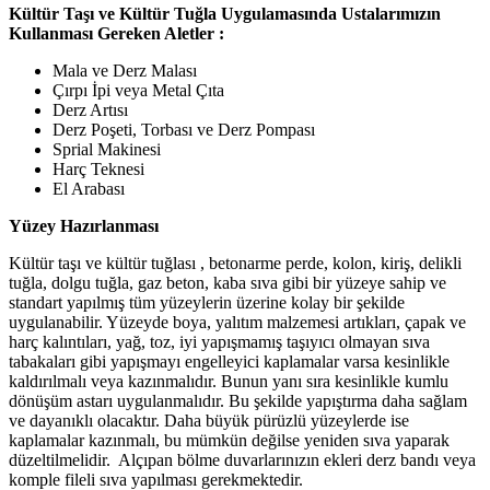
Kültür Taşı ve Kültür Tuğla Uygulamasında Ustalarımızın
Kullanması Gereken Aletler :
Mala ve Derz Malası
Çırpı İpi veya Metal Çıta
Derz Artısı
Derz Poşeti, Torbası ve Derz Pompası
Sprial Makinesi
Harç Teknesi
El Arabası
Yüzey Hazırlanması
Kültür taşı ve kültür tuğlası , betonarme perde, kolon, kiriş, delikli
tuğla, dolgu tuğla, gaz beton, kaba sıva gibi bir yüzeye sahip ve
standart yapılmış tüm yüzeylerin üzerine kolay bir şekilde
uygulanabilir. Yüzeyde boya, yalıtım malzemesi artıkları, çapak ve
harç kalıntıları, yağ, toz, iyi yapışmamış taşıyıcı olmayan sıva
tabakaları gibi yapışmayı engelleyici kaplamalar varsa kesinlikle
kaldırılmalı veya kazınmalıdır. Bunun yanı sıra kesinlikle kumlu
dönüşüm astarı uygulanmalıdır. Bu şekilde yapıştırma daha sağlam
ve dayanıklı olacaktır. Daha büyük pürüzlü yüzeylerde ise
kaplamalar kazınmalı, bu mümkün değilse yeniden sıva yaparak
düzeltilmelidir. Alçıpan bölme duvarlarınızın ekleri derz bandı veya
komple fileli sıva yapılması gerekmektedir.