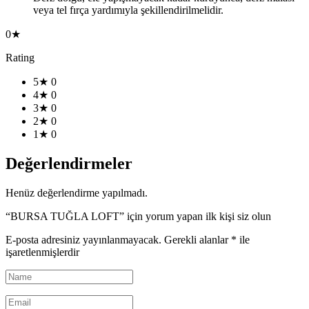
veya tel fırça yardımıyla şekillendirilmelidir.
0★
Rating
5★
0
4★
0
3★
0
2★
0
1★
0
Değerlendirmeler
Henüz değerlendirme yapılmadı.
“BURSA TUĞLA LOFT” için yorum yapan ilk kişi siz olun
E-posta adresiniz yayınlanmayacak.
Gerekli alanlar
*
ile
işaretlenmişlerdir