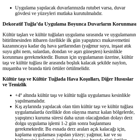
Uygulama yapılacak duvarlarınızda rutubet varsa, duvar
gövdesi ve yüzeyleri mutlaka kurutulmalıdır.
Dekoratif Tuğla’da Uygulama Boyunca Duvarların Korunması
Kültür taşları ve kültür tuğlaları uygulama sırasında ve uygulamanın
bitirilmesinden itibaren özellikle ilk gün yapıştırıcı mukavemetini
kazanıncaya kadar dış hava şartlarından (yağmur suyu, inşaat atık
suyu gibi nem, sulardan, dondan ve aşırı güneşten) kesinlikle
korunması gerekmektedir. Bunun için uygulamanın üzerine, kültür
taşı ve kültür tuğlası ile arasında boşluk kalacak şekilde naylon,
muşamba ve branda türü örtüler örtülmelidir.
Kültür taşı ve Kültür Tuğlada Hava Koşulları, Diğer Hususlar
ve Temizlik
+4º altında kültür taşı ve kültür tuğla uygulaması kesinlikle
yapılmamalıdır.
Kış aylarında yapılacak olan tüm kültür taşı ve kültür tuğlası
uygulamalarda özellikle don olayına maruz kalan bölgelerde,
yapıştırıcı kuruma süresi daha uzun olacağından dolayı derz
dolgu uygulama işlemi 1-2 gün sonra başlanması
gerekmektedir. Bu esnada derz araları açık kalacağı için,
kaplama uygulaması yapılan yüzey; yağmur, kar ve su