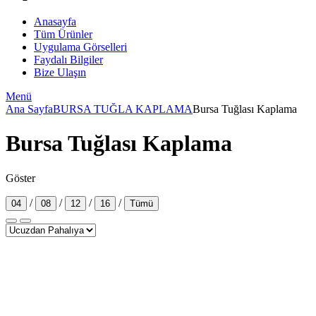
Anasayfa
Tüm Ürünler
Uygulama Görselleri
Faydalı Bilgiler
Bize Ulaşın
Menü
Ana Sayfa
BURSA TUĞLA KAPLAMA
Bursa Tuğlası Kaplama
Bursa Tuğlası Kaplama
Göster
/
/
/
/
04
08
12
16
Tümü