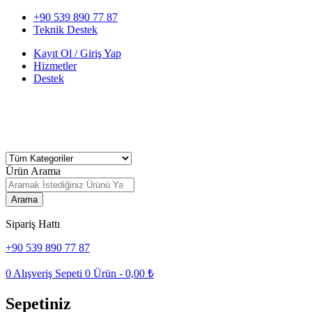
+90 539 890 77 87
Teknik Destek
Kayıt Ol / Giriş Yap
Hizmetler
Destek
Ürün Arama
Arama
Sipariş Hattı
+90 539 890 77 87
0
Alışveriş Sepeti
0
Ürün -
0,00
₺
Sepetiniz