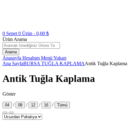
0
Sepet
0
Ürün -
0,00
₺
Ürün Arama
Arama
Anasayfa
Hesabım
Menü
Yukarı
Ana Sayfa
BURSA TUĞLA KAPLAMA
Antik Tuğla Kaplama
Antik Tuğla Kaplama
Göster
/
/
/
/
04
08
12
16
Tümü