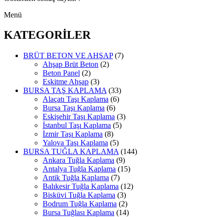
Menü
KATEGORİLER
BRÜT BETON VE AHŞAP
(7)
Ahşap Brüt Beton
(2)
Beton Panel
(2)
Eskitme Ahşap
(3)
BURSA TAŞ KAPLAMA
(33)
Alaçatı Taşı Kaplama
(6)
Bursa Taşı Kaplama
(6)
Eskişehir Taşı Kaplama
(3)
İstanbul Taşı Kaplama
(5)
İzmir Taşı Kaplama
(8)
Yalova Taşı Kaplama
(5)
BURSA TUĞLA KAPLAMA
(144)
Ankara Tuğla Kaplama
(9)
Antalya Tuğla Kaplama
(15)
Antik Tuğla Kaplama
(7)
Balıkesir Tuğla Kaplama
(12)
Bisküvi Tuğla Kaplama
(3)
Bodrum Tuğla Kaplama
(2)
Bursa Tuğlası Kaplama
(14)