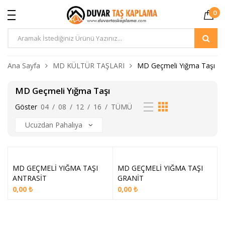
0
Ürün
Arama
Ana Sayfa
MD KÜLTÜR TAŞLARI
MD Geçmeli Yığma Taşı
MD Geçmeli Yığma Taşı
Göster
04
/
08
/
12
/
16
/
TÜMÜ
MD GEÇMELİ YIĞMA TAŞI
MD GEÇMELİ YIĞMA TAŞI
ANTRASİT
GRANİT
0,00
₺
0,00
₺