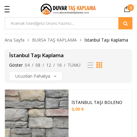
0
Ürün
Arama
Ana Sayfa
BURSA TAŞ KAPLAMA
İstanbul Taşı Kaplama
İstanbul Taşı Kaplama
Göster
04
/
08
/
12
/
16
/
TÜMÜ
İSTANBUL TAŞI BOLENO
0,00
₺