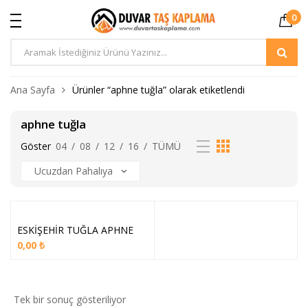
0
Ürün
Arama
Ana Sayfa
Ürünler “aphne tuğla” olarak etiketlendi
aphne tuğla
Göster
04
/
08
/
12
/
16
/
TÜMÜ
ESKİŞEHİR TUĞLA APHNE
0,00
₺
Tek bir sonuç gösteriliyor