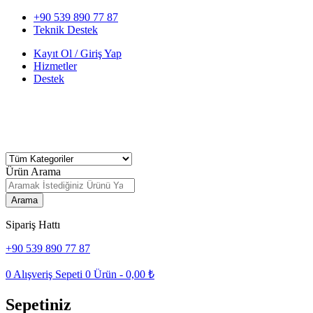
+90 539 890 77 87
Teknik Destek
Kayıt Ol / Giriş Yap
Hizmetler
Destek
Ürün Arama
Arama
Sipariş Hattı
+90 539 890 77 87
0
Alışveriş Sepeti
0
Ürün -
0,00
₺
Sepetiniz