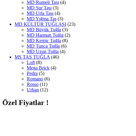
MD Rumeli Taşı
(4)
MD Sur Taşı
(3)
MD Urla Taşı
(4)
MD Yığma Taş
(3)
MD KÜLTÜR TUĞLASI
(23)
MD Büyük Tuğla
(3)
MD Harman Tuğla
(2)
MD Kerpiç Tuğla
(8)
MD Tunca Tuğla
(6)
MD Uzun Tuğla
(4)
MS TAŞ TUĞLA
(46)
Loft
(8)
Mega Brick
(4)
Pedra
(5)
Romano
(6)
Rosso
(11)
Urban
(12)
Özel Fiyatlar !