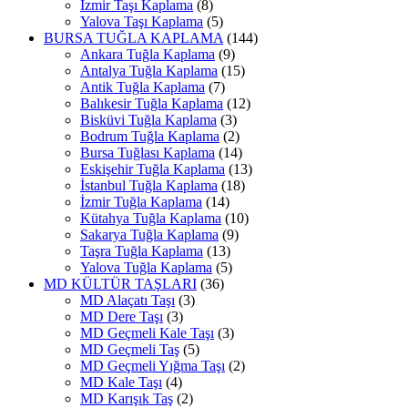
İzmir Taşı Kaplama
(8)
Yalova Taşı Kaplama
(5)
BURSA TUĞLA KAPLAMA
(144)
Ankara Tuğla Kaplama
(9)
Antalya Tuğla Kaplama
(15)
Antik Tuğla Kaplama
(7)
Balıkesir Tuğla Kaplama
(12)
Bisküvi Tuğla Kaplama
(3)
Bodrum Tuğla Kaplama
(2)
Bursa Tuğlası Kaplama
(14)
Eskişehir Tuğla Kaplama
(13)
İstanbul Tuğla Kaplama
(18)
İzmir Tuğla Kaplama
(14)
Kütahya Tuğla Kaplama
(10)
Sakarya Tuğla Kaplama
(9)
Taşra Tuğla Kaplama
(13)
Yalova Tuğla Kaplama
(5)
MD KÜLTÜR TAŞLARI
(36)
MD Alaçatı Taşı
(3)
MD Dere Taşı
(3)
MD Geçmeli Kale Taşı
(3)
MD Geçmeli Taş
(5)
MD Geçmeli Yığma Taşı
(2)
MD Kale Taşı
(4)
MD Karışık Taş
(2)