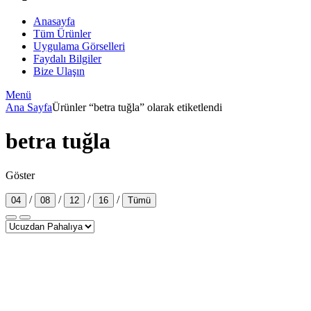
Anasayfa
Tüm Ürünler
Uygulama Görselleri
Faydalı Bilgiler
Bize Ulaşın
Menü
Ana Sayfa
Ürünler “betra tuğla” olarak etiketlendi
betra tuğla
Göster
/
/
/
/
04
08
12
16
Tümü