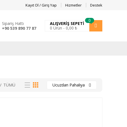
Kayıt Ol / Giriş Yap
Hizmetler
Destek
0
Sipariş Hattı
ALIŞVERIŞ SEPETI
0
Ürün -
0,00
₺
+90 539 890 77 87
/
TÜMÜ
Ucuzdan Pahalıya