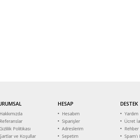
URUMSAL
HESAP
DESTEK
Hakkımızda
Hesabım
Yardım
Referanslar
Siparişler
Ücret İ
Gizlilik Politikası
Adreslerim
Rehber
Şartlar ve Koşullar
Sepetim
Spam'ı B