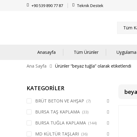
+90 539 890 77 87
Teknik Destek
Tüm Ka
Anasayfa
Tüm Ürünler
Uygulama 
Ana Sayfa
Ürünler “beyaz tuğla” olarak etiketlendi
KATEGORİLER
beya
BRÜT BETON VE AHŞAP
(7)
BURSA TAŞ KAPLAMA
(33)
BURSA TUĞLA KAPLAMA
(144)
MD KÜLTÜR TAŞLARI
(36)