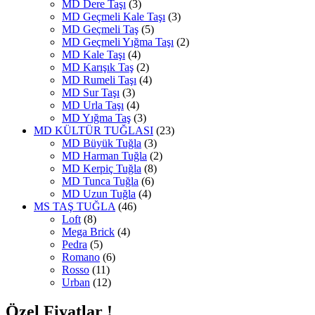
MD Dere Taşı
(3)
MD Geçmeli Kale Taşı
(3)
MD Geçmeli Taş
(5)
MD Geçmeli Yığma Taşı
(2)
MD Kale Taşı
(4)
MD Karışık Taş
(2)
MD Rumeli Taşı
(4)
MD Sur Taşı
(3)
MD Urla Taşı
(4)
MD Yığma Taş
(3)
MD KÜLTÜR TUĞLASI
(23)
MD Büyük Tuğla
(3)
MD Harman Tuğla
(2)
MD Kerpiç Tuğla
(8)
MD Tunca Tuğla
(6)
MD Uzun Tuğla
(4)
MS TAŞ TUĞLA
(46)
Loft
(8)
Mega Brick
(4)
Pedra
(5)
Romano
(6)
Rosso
(11)
Urban
(12)
Özel Fiyatlar !