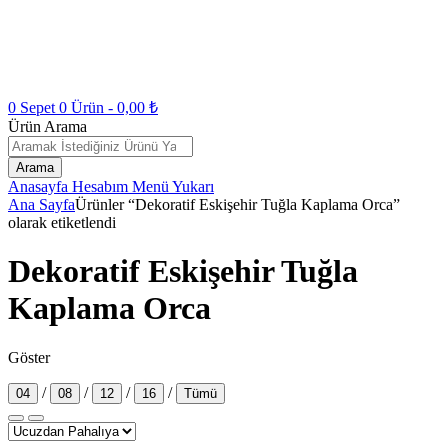
0
Sepet
0
Ürün -
0,00
₺
Ürün Arama
Arama
Anasayfa
Hesabım
Menü
Yukarı
Ana Sayfa
Ürünler “Dekoratif Eskişehir Tuğla Kaplama Orca”
olarak etiketlendi
Dekoratif Eskişehir Tuğla
Kaplama Orca
Göster
/
/
/
/
04
08
12
16
Tümü