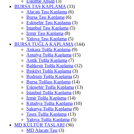
Eskitme Ahşap
(3)
BURSA TAŞ KAPLAMA
(33)
Alaçatı Taşı Kaplama
(6)
Bursa Taşı Kaplama
(6)
Eskişehir Taşı Kaplama
(3)
İstanbul Taşı Kaplama
(5)
İzmir Taşı Kaplama
(8)
Yalova Taşı Kaplama
(5)
BURSA TUĞLA KAPLAMA
(144)
Ankara Tuğla Kaplama
(9)
Antalya Tuğla Kaplama
(15)
Antik Tuğla Kaplama
(7)
Balıkesir Tuğla Kaplama
(12)
Bisküvi Tuğla Kaplama
(3)
Bodrum Tuğla Kaplama
(2)
Bursa Tuğlası Kaplama
(14)
Eskişehir Tuğla Kaplama
(13)
İstanbul Tuğla Kaplama
(18)
İzmir Tuğla Kaplama
(14)
Kütahya Tuğla Kaplama
(10)
Sakarya Tuğla Kaplama
(9)
Taşra Tuğla Kaplama
(13)
Yalova Tuğla Kaplama
(5)
MD KÜLTÜR TAŞLARI
(36)
MD Alaçatı Taşı
(3)