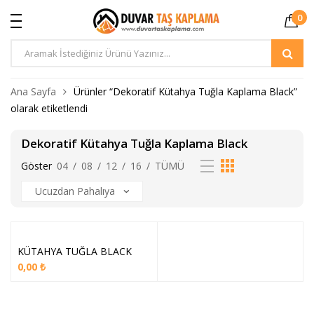
0
Ürün
Arama
Ana Sayfa
Ürünler “Dekoratif Kütahya Tuğla Kaplama Black”
olarak etiketlendi
Dekoratif Kütahya Tuğla Kaplama Black
Göster
04
/
08
/
12
/
16
/
TÜMÜ
KÜTAHYA TUĞLA BLACK
0,00
₺