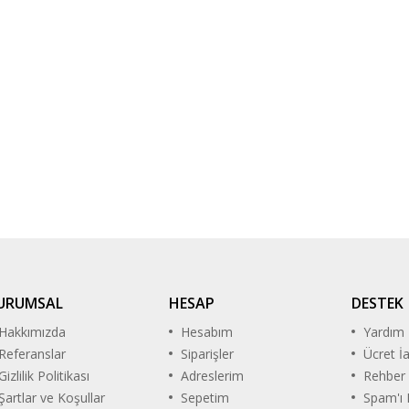
URUMSAL
HESAP
DESTEK
Hakkımızda
Hesabım
Yardım
Referanslar
Siparişler
Ücret İ
Gizlilik Politikası
Adreslerim
Rehber
Şartlar ve Koşullar
Sepetim
Spam'ı B