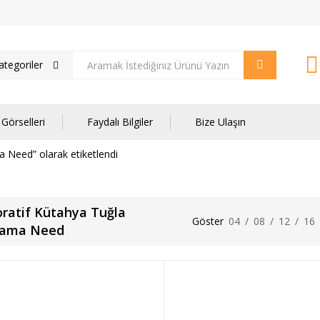
tegoriler
Görselleri
Faydalı Bilgiler
Bize Ulaşın
 Need” olarak etiketlendi
ratif Kütahya Tuğla
Göster
04
/
08
/
12
/
16
lama Need