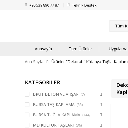
+90 539 890 77 87
Teknik Destek
Tüm Ka
Anasayfa
Tüm Ürünler
Uygulama 
Ana Sayfa
Ürünler “Dekoratif Kütahya Tuğla Kaplama
KATEGORİLER
Deko
Kap
BRÜT BETON VE AHŞAP
(7)
BURSA TAŞ KAPLAMA
(33)
BURSA TUĞLA KAPLAMA
(144)
MD KÜLTÜR TAŞLARI
(36)