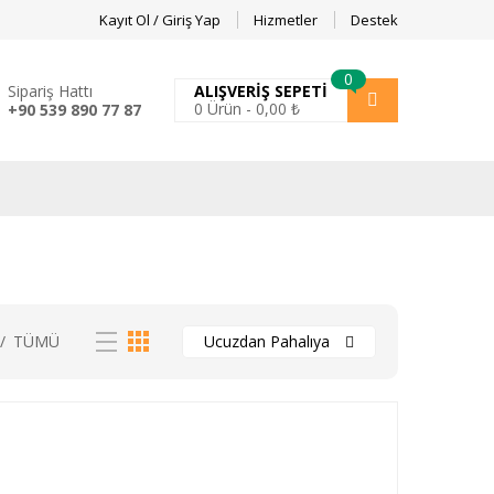
Kayıt Ol / Giriş Yap
Hizmetler
Destek
0
Sipariş Hattı
ALIŞVERIŞ SEPETI
0
Ürün -
0,00
₺
+90 539 890 77 87
/
TÜMÜ
Ucuzdan Pahalıya