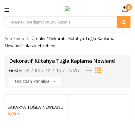
0
Ürün
Arama
Ana Sayfa
Ürünler “Dekoratif Kütahya Tuğla Kaplama
Newland” olarak etiketlendi
Dekoratif Kütahya Tuğla Kaplama Newland
Göster
04
/
08
/
12
/
16
/
TÜMÜ
SAKARYA TUĞLA NEWLAND
0,00
₺