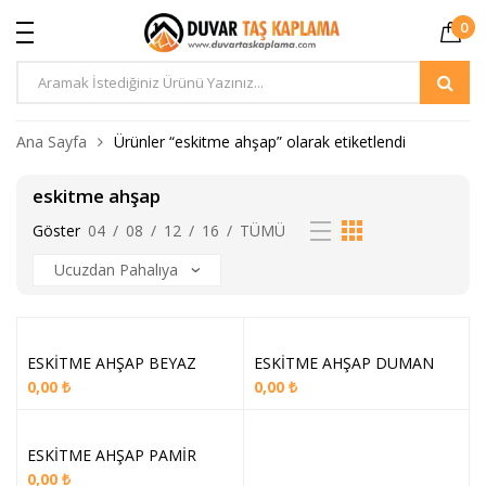
0
Ürün
Arama
Ana Sayfa
Ürünler “eskitme ahşap” olarak etiketlendi
eskitme ahşap
Göster
04
/
08
/
12
/
16
/
TÜMÜ
ESKİTME AHŞAP BEYAZ
ESKİTME AHŞAP DUMAN
0,00
₺
0,00
₺
ESKİTME AHŞAP PAMİR
0,00
₺