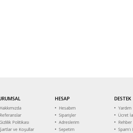
URUMSAL
HESAP
DESTEK
Hakkımızda
Hesabım
Yardım
Referanslar
Siparişler
Ücret İ
Gizlilik Politikası
Adreslerim
Rehber
Şartlar ve Koşullar
Sepetim
Spam'ı B