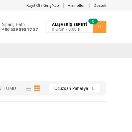
Kayıt Ol / Giriş Yap
Hizmetler
Destek
0
Sipariş Hattı
ALIŞVERIŞ SEPETI
0
Ürün -
0,00
₺
+90 539 890 77 87
/
TÜMÜ
Ucuzdan Pahalıya