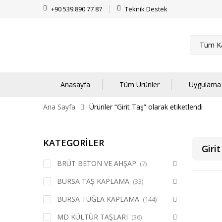
+90 539 890 77 87
Teknik Destek
Tüm Ka
Anasayfa
Tüm Ürünler
Uygulama 
Ana Sayfa
Ürünler “Girit Taş” olarak etiketlendi
KATEGORİLER
Giri
BRÜT BETON VE AHŞAP
(7)
BURSA TAŞ KAPLAMA
(33)
BURSA TUĞLA KAPLAMA
(144)
MD KÜLTÜR TAŞLARI
(36)