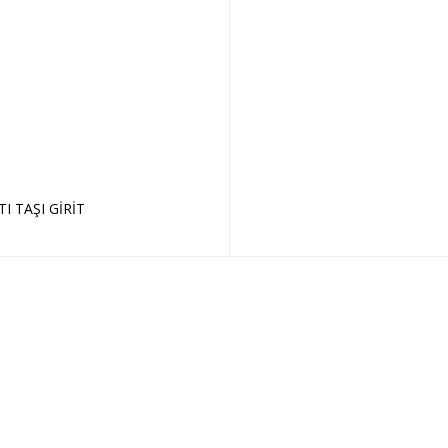
I TAŞI GİRİT
Sepete Ekle