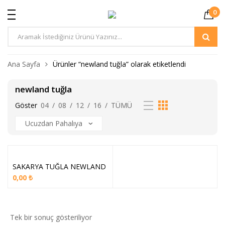
0
Ürün
Arama
Ana Sayfa
Ürünler “newland tuğla” olarak etiketlendi
newland tuğla
Göster
04
/
08
/
12
/
16
/
TÜMÜ
SAKARYA TUĞLA NEWLAND
0,00
₺
Tek bir sonuç gösteriliyor