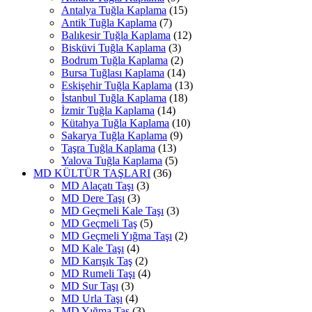
Antalya Tuğla Kaplama
(15)
Antik Tuğla Kaplama
(7)
Balıkesir Tuğla Kaplama
(12)
Bisküvi Tuğla Kaplama
(3)
Bodrum Tuğla Kaplama
(2)
Bursa Tuğlası Kaplama
(14)
Eskişehir Tuğla Kaplama
(13)
İstanbul Tuğla Kaplama
(18)
İzmir Tuğla Kaplama
(14)
Kütahya Tuğla Kaplama
(10)
Sakarya Tuğla Kaplama
(9)
Taşra Tuğla Kaplama
(13)
Yalova Tuğla Kaplama
(5)
MD KÜLTÜR TAŞLARI
(36)
MD Alaçatı Taşı
(3)
MD Dere Taşı
(3)
MD Geçmeli Kale Taşı
(3)
MD Geçmeli Taş
(5)
MD Geçmeli Yığma Taşı
(2)
MD Kale Taşı
(4)
MD Karışık Taş
(2)
MD Rumeli Taşı
(4)
MD Sur Taşı
(3)
MD Urla Taşı
(4)
MD Yığma Taş
(3)