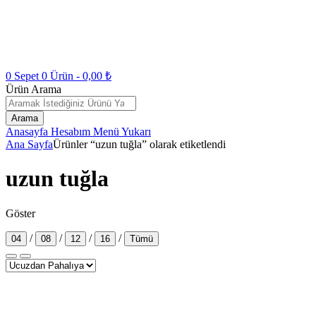
0
Sepet
0
Ürün -
0,00
₺
Ürün Arama
Arama
Anasayfa
Hesabım
Menü
Yukarı
Ana Sayfa
Ürünler “uzun tuğla” olarak etiketlendi
uzun tuğla
Göster
/
/
/
/
04
08
12
16
Tümü